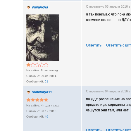
Отправлено 03 апреля 2016 в
vovavova
я так понимаю что пока лю
времени полно — по ДДУ 
Ответить
Ответить с ци
8 лет назад
09.05.2014
51
Отправлено 04 апреля 2016 в
sadovaya15
по ДДУ разрешение на вво
продлили до середины апр
4 года назад
чешутся они там, или нет.
03.12.2013
49
Ответить
Ответить с ци