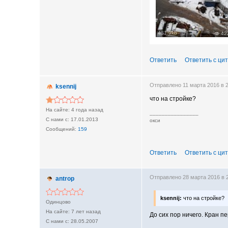
431.9kb
42
Ответить
Ответить с ци
Отправлено 11 марта 2016 в 
ksennij
что на стройке?
4 года назад
________________
17.01.2013
окси
159
Ответить
Ответить с ци
Отправлено 28 марта 2016 в
antrop
ksennij:
что на стройке?
Одинцово
7 лет назад
До сих пор ничего. Кран п
28.05.2007