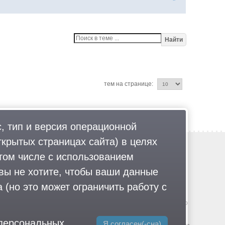
Найти
тем на странице:
, тип и версия операционной
ткрытых страницах сайта) в целях
Обратная связь
том числе с использованием
Политика обработки персональных данных
 вы не хотите, чтобы ваши данные
Соглашение об использовании
Правила портала
 (но это может ограничить работу с
гии
.
© 2013-2026 «ОИНФО»,
сделано в Одинцово
-большевистская партия», «Свидетели Иеговы», «Армия воли народа»,
 персональных
Я согласен(-сна)
дивижн», «Меджлис крымскотатарского народа», движение «Артподготовка»,