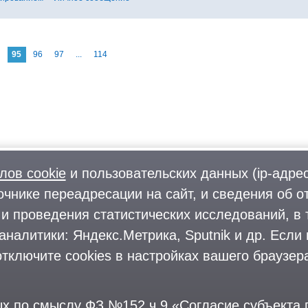
95
96
97
...
114
лов cookie
и пользовательских данных (ip-адрес
очнике переадресации на сайт, и сведения об о
Фото
О городском округе
и проведения статистических исследований, в 
Форум
Поиск и предложение работы
аналитики: Яндекс.Метрика, Sputnik и др. Если
Блоги
Предприятия и организации
Комментарии
тключите cookies в настройках вашего браузера
На информационном ресурсе применяются
рекомендательные техноло
ции ФБК (Фонд борьбы с коррупцией, признан иноагентом), Штабы Навального, «Национал
ых по смыслу
ФЗ №152 ч.9 «Согласие субъекта
ации», «Правый сектор», УНА-УНСО, УПА, «Тризуб им. Степана Бандеры», «Мизантропик 