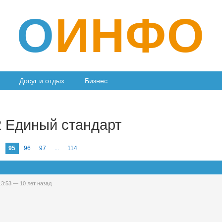
О
ИНФО
Досуг и отдых
Бизнес
2 Единый стандарт
95
96
97
...
114
 13:53 —
10 лет назад