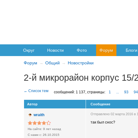
Округ
Новости
Фото
Форум
Блоги
Форум
Общий
Новостройки
2-й микрорайон корпус 15/
сообщений: 1 137,
страницы:
1
...
93
94
Автор
Сообщение
Отправлено 02 марта 2016 в
wraith
так был снос?
9 лет назад
26.10.2015