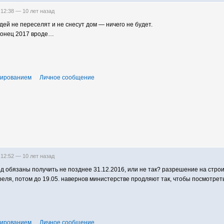
 12:38 —
10 лет назад
дей не переселят и не снесут дом — ничего не будет.
конец 2017 вроде…
тированием
Личное сообщение
 12:52 —
10 лет назад
д обязаны получить не позднее 31.12.2016, или не так? разрешение на строи
еля, потом до 19.05. навернов министерстве продляют так, чтобы посмотреть
тированием
Личное сообщение