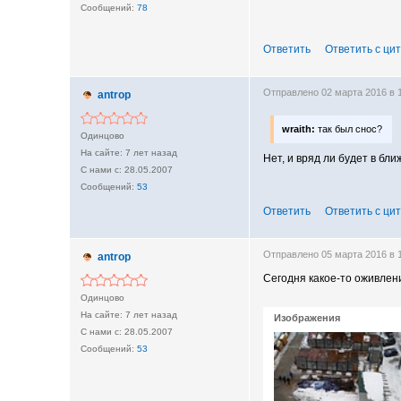
78
Ответить
Ответить с ци
Отправлено 02 марта 2016 в
antrop
wraith:
так был снос?
Одинцово
7 лет назад
Нет, и вряд ли будет в бл
28.05.2007
53
Ответить
Ответить с ци
Отправлено 05 марта 2016 в
antrop
Сегодня какое-то оживле
Одинцово
7 лет назад
Изображения
28.05.2007
53