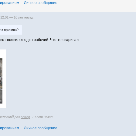
тированием
Личное сообщение
 12:01 —
10 лет назад
раз причина?
вот появился один рабочий. Что-то сваривал.
2
последний раз
antrop
10 лет назад
тированием
Личное сообщение