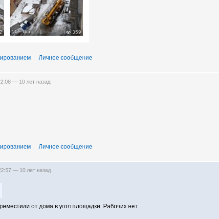
501.7kb
2
359
тированием
Личное сообщение
22:08 —
10 лет назад
тированием
Личное сообщение
 22:57 —
10 лет назад
ереместили от дома в угол площадки. Рабочих нет.