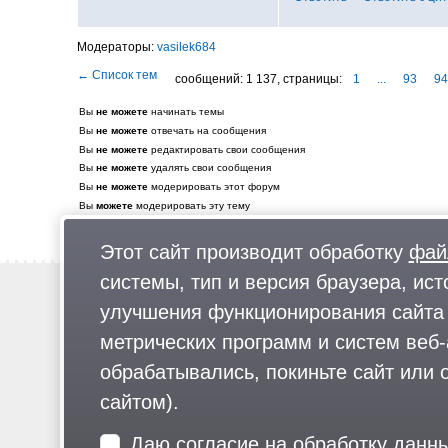
vasilek684
сообщений: 1 137,
страницы:
1
...
93
94
Вы
не можете
начинать темы
Вы
не можете
отвечать на сообщения
Вы
не можете
редактировать свои сообщения
Вы
не можете
удалять свои сообщения
Вы
не можете
модерировать этот форум
Вы
можете
модерировать эту тему
Этот сайт производит обработку
фай
системы, тип и версия браузера, ист
Новости
улучшения функционирования сайта 
Предложи новость
метрических программ и систем веб-
Реклама
обрабатывались, покиньте сайт или о
сайтом).
Для читателей: В России признаны экстремистскими и запрещены организа
Даю согласие на обработку данн
«Русский общенациональный союз», «Движение против нелегальной иммигр