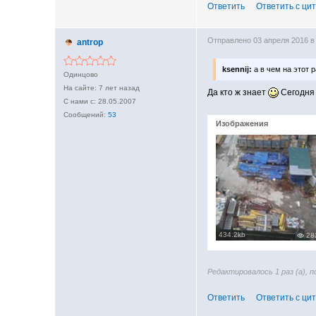
Ответить
Ответить с ци
Отправлено 03 апреля 2016 в
antrop
ksennij:
а в чем на этот 
Одинцово
7 лет назад
Да кто ж знает
Сегодня 
28.05.2007
53
Изображения
434.2kb
28
Редактировалось 1 раз (а), 
Ответить
Ответить с ци