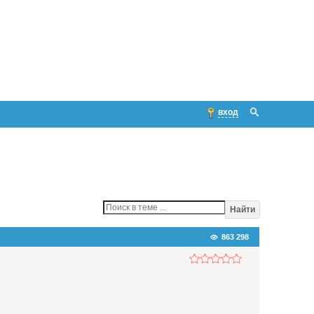
вход
Найти
863 298