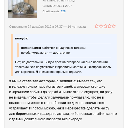
10 лет назад
05.04.2007
328
Отправлено 24 декабря 2012 в 07:37 —
14 лет назад
nereyda:
comandante:
таблички с надписью тележки
не обслуживаются — достаточно.
Нет, не достаточно. Быдло прет на экспресс кассы с набитыми
телегами, это не уважение к правилам магазина. Экспресс кассы
для корзинок. Я считаю все прально сделали.
я бы не стала так категорично заявлятьт, бывает так, что
в тележке только пару йогуртов и хлеб, а впереди стоящие
с корзинами забиты до верха! и никого это не смущает, ни разу
не видела, чтобы делали замечание покупателю, что не в
положенном месте с телегой, если не делают, значит всех
устраивает. И потом, можно, как в Перекрестке сделать кассу
для беременных и граждан с детьми, либо повесить таблички, что
с детьми дошкольного возраста без очереди.