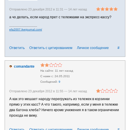
Отправлено 23 декабря 2012 в 11:31 —
14 лет назад
а чо делать, если народ прет с тележками на экспресс-кассу?
________________
efa2007.livejournal.com/
Ответить
Ответить с цитированием
Личное сообщение
#
comandante
11 лет назад
24.05.2011
9
Отправлено 23 декабря 2012 в 11:55 —
14 лет назад
А как это мешает народу перегружать из тележек в корзинки
прямо у этих касс? А что такого, например, если у меня в тележке
два батона хлеба? Ничего кроме унижения я в таком ограничении
прохода не вижу.
Ответить
Ответить с цитированием
Личное сообщение
#