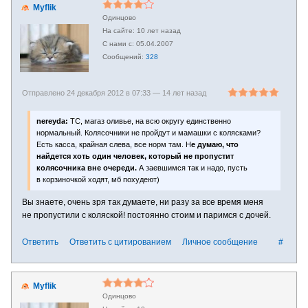
Myflik
Одинцово
10 лет назад
05.04.2007
328
Отправлено 24 декабря 2012 в 07:33 —
14 лет назад
nereyda:
ТС, магаз оливье, на всю округу единственно
нормальный. Колясочники не пройдут и мамашки с колясками?
Есть касса, крайная слева, все норм там. Н
е думаю, что
найдется хоть один человек, который не пропустит
колясочника вне очереди.
А заевшимся так и надо, пусть
в корзиночкой ходят, мб похудеют)
Вы знаете, очень зря так думаете, ни разу за все время меня
не пропустили с коляской! постоянно стоим и паримся с дочей.
Ответить
Ответить с цитированием
Личное сообщение
#
Myflik
Одинцово