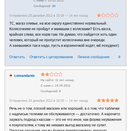
10.02.2012
30
Отправлено 23 декабря 2012 в 15:59 —
14 лет назад
ТС, магаз оливье, на всю округу единственно нормальный.
Колясочники не пройдут и мамашки с колясками? Есть касса,
крайная слева, все норм там. Не думаю, что найдется хоть один
человек, который не пропустит колясочника вне очереди.
А заевшимся так и надо, пусть в корзиночкой ходят, мб похудеют)
Ответить
Ответить с цитированием
Личное сообщение
#
comandante
11 лет назад
24.05.2011
9
Отправлено 23 декабря 2012 в 18:20 —
14 лет назад
Речь не о том, плохой магазин или хороший, а о том, что таблички
с надписью тележки не обслуживаются — достаточно. А нарочито
заужать подход к кассам — это не что иное, как форма неуважения
к покупателям, к тому же никаких выгод магазину не сулит.
Простая ситуация: как вы будете препятствовать проходу