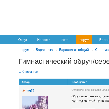
Округ
Новости
Фото
Форум
Блоги
Форум
Барахолка
Барахолка: общий
Спортив
Гимнастический обруч/сер
Автор
Сообщение
Отправлено 03 декабря 2025 
mg75
Обруч качественный, ручн
б/у 1 год занятий. Цена 75
________________