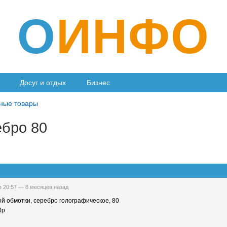
О
ИНФО
Досуг и отдых
Бизнес
ные товары
ебро 80
в 20:57 —
8 месяцев назад
ой обмотки, серебро голографическое, 80
0р