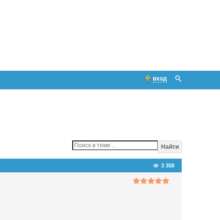
вход
Найти
3 358