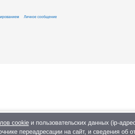
тированием
Личное сообщение
лов cookie
и пользовательских данных (ip-адрес
очнике переадресации на сайт, и сведения об о
Фото
О городском округе