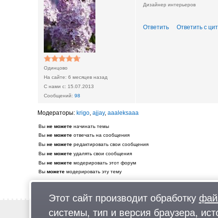
Дизайнер интерьеров
Ответить
Ответить с ци
Одинцово
6 месяцев назад
15.07.2013
98
krigo
,
ajjay
,
aaaleksaaa
Вы
не можете
начинать темы
Вы
не можете
отвечать на сообщения
Вы
не можете
редактировать свои сообщения
Вы
не можете
удалять свои сообщения
Вы
не можете
модерировать этот форум
Вы
можете
модерировать эту тему
Этот сайт производит обработку
фай
системы, тип и версия браузера, ист
Новости