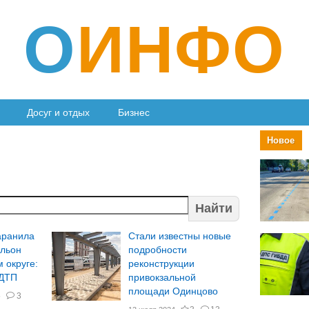
О
ИНФО
Досуг и отдых
Бизнес
Новое
Найти
аранила
Стали известны новые
ильон
подробности
 округе:
реконструкции
 ДТП
привокзальной
площади Одинцово
5
3