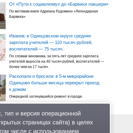
От «Пути к социализму» до «Барвихи лакшери»
По мотивам книги Адриана Рудомино «Легендарная
Барвиха»
Иванов: в Одинцовском округе средняя
зарплата учителей — 110 тысяч рублей,
воспитателей — 75 тысяч
По словам чиновника, за пять лет средняя зарплата
учителей выросла на 40 тысяч рублей, воспитателей —
более чем на 17 тысяч.
Раскопали и бросили: в 5-м микрорайоне
Одинцово больше месяца перекрыт проезд
к домам
Очередной затянувшийся ремонт в городе.
, тип и версия операционной
ткрытых страницах сайта) в целях
Обратная связь
Политика обработки персональных данных
том числе с использованием