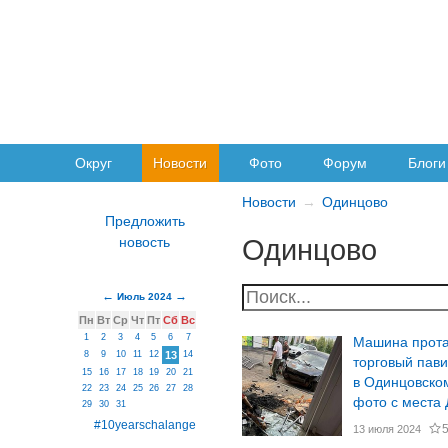
Округ
Новости
Фото
Форум
Блоги
Новости
Одинцово
Одинцово
Июль 2024
Пн
Вт
Ср
Чт
Пт
Сб
Вс
1
2
3
4
5
6
7
Машина прот
8
9
10
11
12
13
14
торговый пав
15
16
17
18
19
20
21
в Одинцовском
22
23
24
25
26
27
28
фото с места
29
30
31
#10yearschalange
13 июля 2024