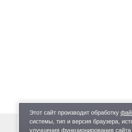
Этот сайт производит обработку
фай
системы, тип и версия браузера, ист
Новости
Предложи новость
улучшения функционирования сайта 