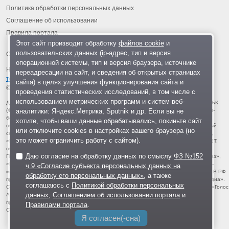
Политика обработки персональных данных
Соглашение об использовании
Правила портала
Этот сайт производит обработку
файлов cookie
и
пользовательских данных (ip-адрес, тип и версия
операционной системы, тип и версия браузера, источнике
На информационном ресурсе применяются
рекомендательные
переадресации на сайт, и сведения об открытых страницах
технологии
.
сайта) в целях улучшения функционирования сайта и
© 2013-2026 «ОИНФО»,
сделано в Одинцово
проведения статистических исследований, в том числе с
использованием метрических программ и систем веб-
Для читателей: В России признаны экстремистскими и запрещены организации ФБК
аналитики: Яндекс.Метрика, Sputnik и др. Если вы не
(Фонд борьбы с коррупцией, признан иноагентом), Штабы Навального, «Национал-
большевистская партия», «Свидетели Иеговы», «Армия воли народа», «Русский
хотите, чтобы ваши данные обрабатывались, покиньте сайт
общенациональный союз», «Движение против нелегальной иммиграции», «Правый
или отключите cookies в настройках вашего браузера (но
сектор», УНА-УНСО, УПА, «Тризуб им. Степана Бандеры», «Мизантропик дивижн»,
это может ограничить работу с сайтом).
«Меджлис крымскотатарского народа», движение «Артподготовка», движение ЛГБТ,
общероссийская политическая партия «Воля», АУЕ, батальоны «Азов» и «Айдар».
Даю согласие на обработку данных по смыслу
ФЗ №152
Признаны террористическими и запрещены: «Движение Талибан», «Имарат Кавказ»,
«Исламское государство» (ИГ, ИГИЛ), Джебхад-ан-Нусра, «АУМ Синрике», «Братья-
ч.9 «Согласие субъекта персональных данных на
мусульмане», «Аль-Каида в странах исламского Магриба», «Сеть», «Колумбайн». В РФ
обработку его персональных данных»
, а также
признана нежелательной деятельность «Открытой России», издания «Проект Медиа».
соглашаюсь с
Политикой обработки персональных
СМИ-иноагентами признаны: телеканал «Дождь», «Медуза», «Важные истории», «Голос
данных
,
Соглашением об использовании портала
и
Америки», радио «Свобода», The Insider, «Медиазона», ОВД-инфо. Иноагентами
признаны общество/центр «Мемориал», «Аналитический Центр Юрия Левады»,
Правилами портала
.
Сахаровский центр. Instagram и Facebook (Metа) запрещены в РФ за экстремизм.
Я согласен(-сна)