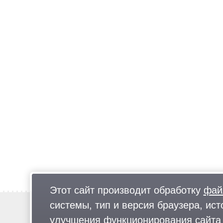
Этот сайт производит обработку
фай
системы, тип и версия браузера, ист
Новости
Предложи новость
улучшения функционирования сайта 