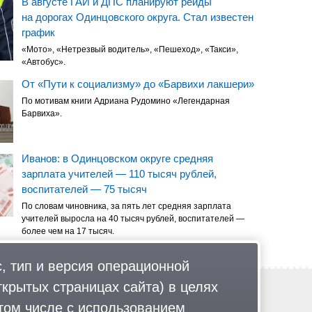
В августе ГАИ и ДПС планируют рейды
на дорогах Одинцовского округа. Стал известен
график
«Мото», «Нетрезвый водитель», «Пешеход», «Такси»,
«Автобус».
От «Пути к социализму» до «Барвихи лакшери»
По мотивам книги Адриана Рудомино «Легендарная
Барвиха».
Иванов: в Одинцовском округе средняя
зарплата учителей — 110 тысяч рублей,
воспитателей — 75 тысяч
По словам чиновника, за пять лет средняя зарплата
учителей выросла на 40 тысяч рублей, воспитателей —
более чем на 17 тысяч.
, тип и версия операционной
ткрытых страницах сайта) в целях
Обратная связь
Политика обработки персональных данных
том числе с использованием