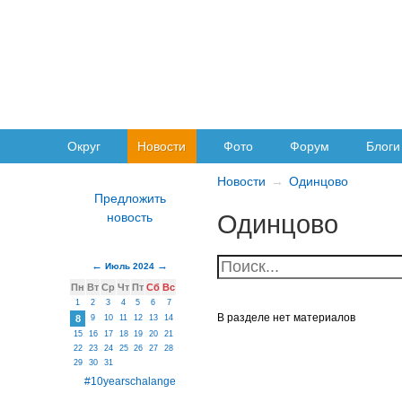
Округ
Новости
Фото
Форум
Блоги
Новости
Одинцово
Одинцово
Июль 2024
Пн
Вт
Ср
Чт
Пт
Сб
Вс
1
2
3
4
5
6
7
В разделе нет материалов
8
9
10
11
12
13
14
15
16
17
18
19
20
21
22
23
24
25
26
27
28
29
30
31
#10yearschalange