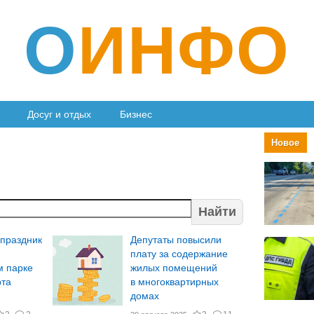
О
ИНФО
Досуг и отдых
Бизнес
Новое
Найти
 праздник
Депутаты повысили
й
плату за содержание
м парке
жилых помещений
рта
в многоквартирных
домах