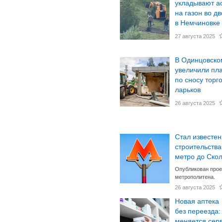
укладывают а
на газон во д
в Немчиновке
27 августа 2025
В Одинцовско
увеличили пл
по сносу торг
ларьков
26 августа 2025
Стал известен
строительства
метро до Ско
Опубликован прое
метрополитена.
26 августа 2025
Новая аптека
без переезда:
меняется серв