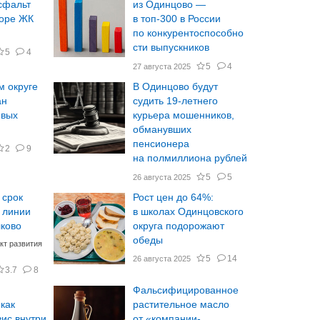
сфальт
из Одинцово —
воре ЖК
в топ-300 в России
по конкурентоспособно
сти выпускников
5
4
5
4
27 августа 2025
м округе
В Одинцово будут
ан
судить 19-летнего
овых
курьера мошенников,
обманувших
пенсионера
2
9
на полмиллиона рублей
5
5
26 августа 2025
 срок
Рост цен до 64%:
 линии
в школах Одинцовского
лково
округа подорожают
обеды
кт развития
5
14
26 августа 2025
3.7
8
Фальсифицированное
 как
растительное масло
ис внутри
от «компании-