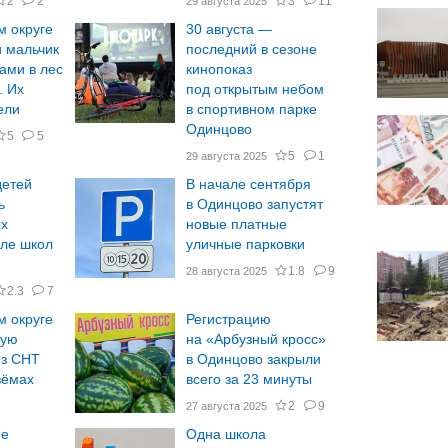
2
2
3
11
29 августа 2025
м округе
30 августа —
и мальчик
последний в сезоне
ами в лес
кинопоказ
. Их
под открытым небом
ели
в спортивном парке
Одинцово
5
5
5
1
29 августа 2025
детей
В начале сентября
ь
в Одинцово запустят
ых
новые платные
зле школ
уличные парковки
1.8
9
28 августа 2025
2.3
7
м округе
Регистрацию
шую
на «Арбузный кросс»
из СНТ
в Одинцово закрыли
зёмах
всего за 23 минуты
2
9
27 августа 2025
ие
Одна школа