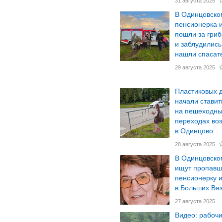
31 августа 2025
В Одинцовско
пенсионерка 
пошли за гриб
и заблудились
нашли спасат
29 августа 2025
Пластиковых 
начали ставит
на пешеходн
переходах во
в Одинцово
28 августа 2025
В Одинцовско
ищут пропав
пенсионерку 
в Больших Вя
27 августа 2025
Видео: рабоч