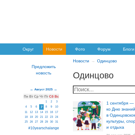
Округ
Новости
Фото
Форум
Блоги
Новости
Одинцово
Одинцово
Август 2025
Пн
Вт
Ср
Чт
Пт
Сб
Вс
1
2
3
1 сентября —
4
5
6
7
8
9
10
ко Дню знани
11
12
13
14
15
16
17
в Одинцовско
18
19
20
21
22
23
24
культуры, спо
25
26
27
28
29
30
31
и отдыха
#10yearschalange