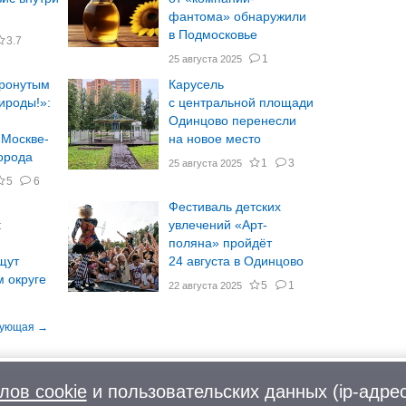
фантома» обнаружили
в Подмосковье
3.7
1
25 августа 2025
тронутым
Карусель
рироды!»:
с центральной площади
Одинцово перенесли
 Москве-
на новое место
города
1
3
25 августа 2025
5
6
Фестиваль детских
:
увлечений «Арт-
поляна» пройдёт
щут
24 августа в Одинцово
 округе
5
1
22 августа 2025
лов cookie
и пользовательских данных (ip-адрес