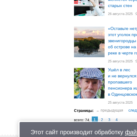
старых стен
26 августа 2025
«Оставьте не
этот уголок п
звенигородцы
об острове на
реке в черте 
25 августа 2025
Ушёл в лес
и не вернулся
пропавшего
пенсионера и
в Одинцовском
25 августа 2025
1
2
3
4
74
Этот сайт производит обработку
фай