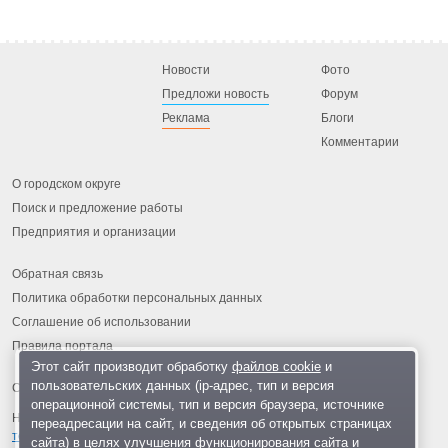
Новости
Фото
Предложи новость
Форум
Реклама
Блоги
Комментарии
О городском округе
Поиск и предложение работы
Предприятия и организации
Обратная связь
Политика обработки персональных данных
Соглашение об использовании
Правила портала
Этот сайт производит обработку
файлов cookie
и
пользовательских данных (ip-адрес, тип и версия
операционной системы, тип и версия браузера, источнике
На информационном ресурсе применяются
рекомендательные
переадресации на сайт, и сведения об открытых страницах
технологии
.
сайта) в целях улучшения функционирования сайта и