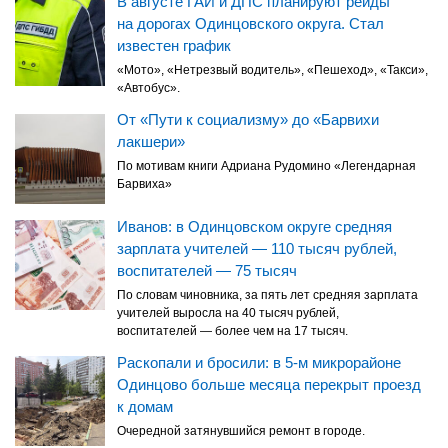
В августе ГАИ и ДПС планируют рейды
на дорогах Одинцовского округа. Стал
известен график
«Мото», «Нетрезвый водитель», «Пешеход», «Такси»,
«Автобус».
От «Пути к социализму» до «Барвихи
лакшери»
По мотивам книги Адриана Рудомино «Легендарная
Барвиха»
Иванов: в Одинцовском округе средняя
зарплата учителей — 110 тысяч рублей,
воспитателей — 75 тысяч
По словам чиновника, за пять лет средняя зарплата
учителей выросла на 40 тысяч рублей,
воспитателей — более чем на 17 тысяч.
Раскопали и бросили: в 5-м микрорайоне
Одинцово больше месяца перекрыт проезд
к домам
Очередной затянувшийся ремонт в городе.