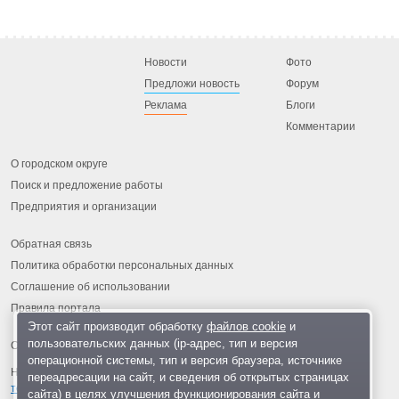
Новости
Фото
Предложи новость
Форум
Реклама
Блоги
Комментарии
О городском округе
Поиск и предложение работы
Предприятия и организации
Обратная связь
Политика обработки персональных данных
Соглашение об использовании
Правила портала
Этот сайт производит обработку
файлов cookie
и
пользовательских данных (ip-адрес, тип и версия
операционной системы, тип и версия браузера, источнике
На информационном ресурсе применяются
рекомендательные
переадресации на сайт, и сведения об открытых страницах
технологии
.
сайта) в целях улучшения функционирования сайта и