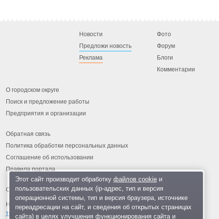
Новости
Фото
Предложи новость
Форум
Реклама
Блоги
Комментарии
О городском округе
Поиск и предложение работы
Предприятия и организации
Обратная связь
Политика обработки персональных данных
Соглашение об использовании
Правила портала
Этот сайт производит обработку
файлов cookie
и
пользовательских данных (ip-адрес, тип и версия
операционной системы, тип и версия браузера, источнике
На информационном ресурсе применяются
рекомендательные
переадресации на сайт, и сведения об открытых страницах
технологии
.
сайта) в целях улучшения функционирования сайта и