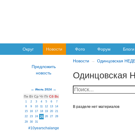
Округ
Новости
Фото
Форум
Блоги
Новости
Одинцовская НЕД
Одинцовская 
Июль 2024
Пн
Вт
Ср
Чт
Пт
Сб
Вс
1
2
3
4
5
6
7
В разделе нет материалов
8
9
10
11
12
13
14
15
16
17
18
19
20
21
22
23
24
25
26
27
28
29
30
31
#10yearschalange