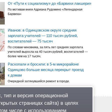
От «Пути к социализму» до «Барвихи лакшери»
По мотивам книги Адриана Рудомино «Легендарная
Барвиха»
Иванов: в Одинцовском округе средняя
зарплата учителей — 110 тысяч рублей,
воспитателей — 75 тысяч
По словам чиновника, за пять лет средняя зарплата
учителей выросла на 40 тысяч рублей, воспитателей —
более чем на 17 тысяч.
Раскопали и бросили: в 5-м микрорайоне
Одинцово больше месяца перекрыт проезд
к домам
Очередной затянувшийся ремонт в городе.
, тип и версия операционной
ткрытых страницах сайта) в целях
Обратная связь
Политика обработки персональных данных
том числе с использованием