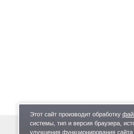
Этот сайт производит обработку
фай
системы, тип и версия браузера, ист
Новости
Предложи новость
улучшения функционирования сайта 