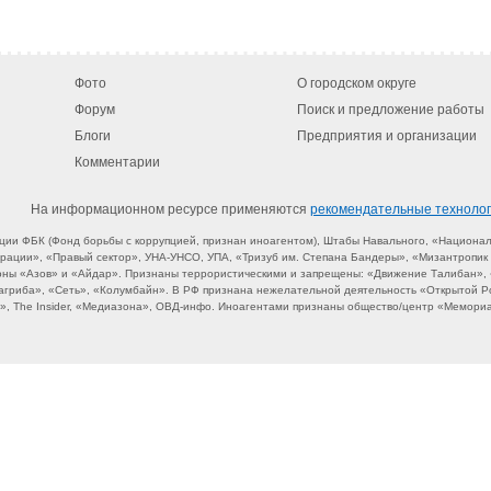
Фото
О городском округе
Форум
Поиск и предложение работы
Блоги
Предприятия и организации
Комментарии
На информационном ресурсе применяются
рекомендательные техноло
ции ФБК (Фонд борьбы с коррупцией, признан иноагентом), Штабы Навального, «Национал
ации», «Правый сектор», УНА-УНСО, УПА, «Тризуб им. Степана Бандеры», «Мизантропик 
оны «Азов» и «Айдар». Признаны террористическими и запрещены: «Движение Талибан», «
Магриба», «Сеть», «Колумбайн». В РФ признана нежелательной деятельность «Открытой Р
, The Insider, «Медиазона», ОВД-инфо. Иноагентами признаны общество/центр «Мемориа