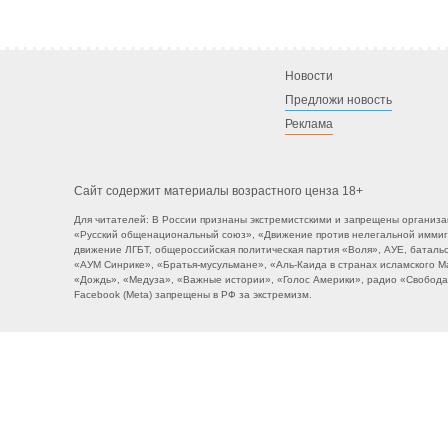
Новости
Предложи новость
Реклама
Для читателей: В России признаны экстремистскими и запрещены организа
«Русский общенациональный союз», «Движение против нелегальной иммигр
движение ЛГБТ, общероссийская политическая партия «Воля», АУЕ, баталь
«АУМ Синрике», «Братья-мусульмане», «Аль-Каида в странах исламского 
«Дождь», «Медуза», «Важные истории», «Голос Америки», радио «Свобода»
Facebook (Metа) запрещены в РФ за экстремизм.