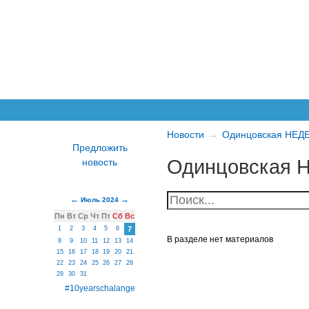
Новости
Одинцовская НЕД
Одинцовская 
Июль 2024
Пн
Вт
Ср
Чт
Пт
Сб
Вс
1
2
3
4
5
6
7
В разделе нет материалов
8
9
10
11
12
13
14
15
16
17
18
19
20
21
22
23
24
25
26
27
28
29
30
31
#10yearschalange