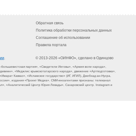
Обратная связь
Политика обработки персональных данных
Соглашение об использовании
Правила портала
гии
.
© 2013-2026 «ОИНФО»,
сделано в Одинцово
-большевистская партия», «Свидетели Иеговы», «Армия воли народа»,
дивижн», «Меджлис крымскотатарского народа», движение «Артподготовка»,
Имарат Кавказ», «Исламское государство» (ИГ, ИГИЛ), Джебхад-ан-Нусра,
оссии», издания «Проект Медиа». СМИ-иноагентами признаны: телеканал
л», «Аналитический Центр Юрия Левады», Сахаровский центр. Instagram и