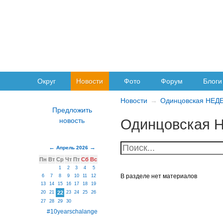
Округ
Новости
Фото
Форум
Блоги
Новости
Одинцовская НЕД
Одинцовская 
Апрель 2026
Пн
Вт
Ср
Чт
Пт
Сб
Вс
1
2
3
4
5
В разделе нет материалов
6
7
8
9
10
11
12
13
14
15
16
17
18
19
20
21
22
23
24
25
26
27
28
29
30
#10yearschalange