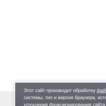
Этот сайт производит обработку
фай
системы, тип и версия браузера, ист
Новости
Предложи новость
улучшения функционирования сайта 