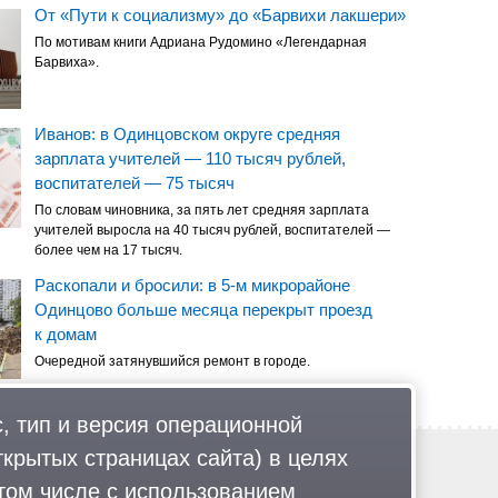
От «Пути к социализму» до «Барвихи лакшери»
По мотивам книги Адриана Рудомино «Легендарная
Барвиха».
Иванов: в Одинцовском округе средняя
зарплата учителей — 110 тысяч рублей,
воспитателей — 75 тысяч
По словам чиновника, за пять лет средняя зарплата
учителей выросла на 40 тысяч рублей, воспитателей —
более чем на 17 тысяч.
Раскопали и бросили: в 5-м микрорайоне
Одинцово больше месяца перекрыт проезд
к домам
Очередной затянувшийся ремонт в городе.
, тип и версия операционной
ткрытых страницах сайта) в целях
Обратная связь
Политика обработки персональных данных
том числе с использованием