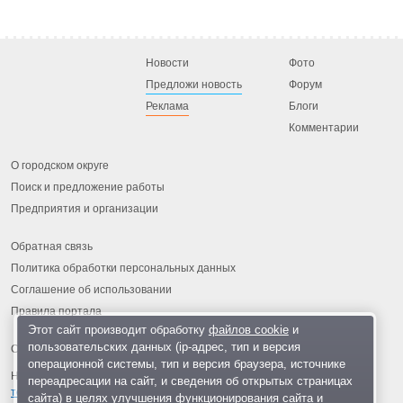
Новости
Фото
Предложи новость
Форум
Реклама
Блоги
Комментарии
О городском округе
Поиск и предложение работы
Предприятия и организации
Обратная связь
Политика обработки персональных данных
Соглашение об использовании
Правила портала
Этот сайт производит обработку
файлов cookie
и
пользовательских данных (ip-адрес, тип и версия
операционной системы, тип и версия браузера, источнике
На информационном ресурсе применяются
рекомендательные
переадресации на сайт, и сведения об открытых страницах
технологии
.
сайта) в целях улучшения функционирования сайта и