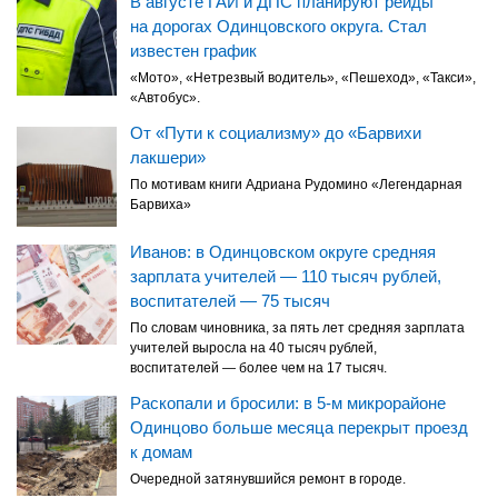
В августе ГАИ и ДПС планируют рейды
на дорогах Одинцовского округа. Стал
известен график
«Мото», «Нетрезвый водитель», «Пешеход», «Такси»,
«Автобус».
От «Пути к социализму» до «Барвихи
лакшери»
По мотивам книги Адриана Рудомино «Легендарная
Барвиха»
Иванов: в Одинцовском округе средняя
зарплата учителей — 110 тысяч рублей,
воспитателей — 75 тысяч
По словам чиновника, за пять лет средняя зарплата
учителей выросла на 40 тысяч рублей,
воспитателей — более чем на 17 тысяч.
Раскопали и бросили: в 5-м микрорайоне
Одинцово больше месяца перекрыт проезд
к домам
Очередной затянувшийся ремонт в городе.