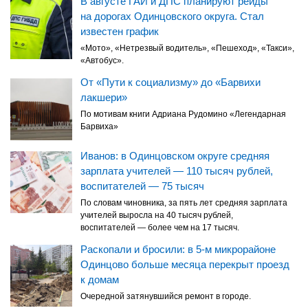
В августе ГАИ и ДПС планируют рейды
на дорогах Одинцовского округа. Стал
известен график
«Мото», «Нетрезвый водитель», «Пешеход», «Такси»,
«Автобус».
От «Пути к социализму» до «Барвихи
лакшери»
По мотивам книги Адриана Рудомино «Легендарная
Барвиха»
Иванов: в Одинцовском округе средняя
зарплата учителей — 110 тысяч рублей,
воспитателей — 75 тысяч
По словам чиновника, за пять лет средняя зарплата
учителей выросла на 40 тысяч рублей,
воспитателей — более чем на 17 тысяч.
Раскопали и бросили: в 5-м микрорайоне
Одинцово больше месяца перекрыт проезд
к домам
Очередной затянувшийся ремонт в городе.