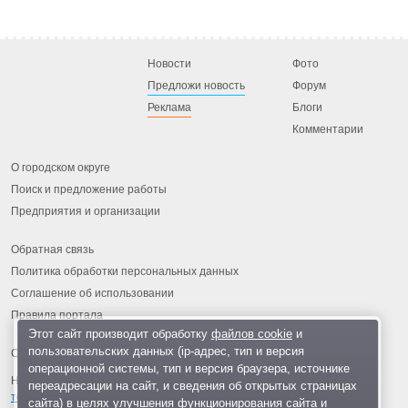
Новости
Фото
Предложи новость
Форум
Реклама
Блоги
Комментарии
О городском округе
Поиск и предложение работы
Предприятия и организации
Обратная связь
Политика обработки персональных данных
Соглашение об использовании
Правила портала
Этот сайт производит обработку
файлов cookie
и
пользовательских данных (ip-адрес, тип и версия
операционной системы, тип и версия браузера, источнике
На информационном ресурсе применяются
рекомендательные
переадресации на сайт, и сведения об открытых страницах
технологии
.
сайта) в целях улучшения функционирования сайта и