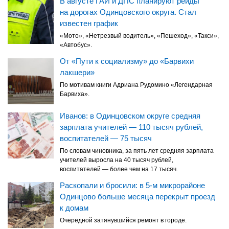
В августе ГАИ и ДПС планируют рейды
на дорогах Одинцовского округа. Стал
известен график
«Мото», «Нетрезвый водитель», «Пешеход», «Такси»,
«Автобус».
От «Пути к социализму» до «Барвихи
лакшери»
По мотивам книги Адриана Рудомино «Легендарная
Барвиха».
Иванов: в Одинцовском округе средняя
зарплата учителей — 110 тысяч рублей,
воспитателей — 75 тысяч
По словам чиновника, за пять лет средняя зарплата
учителей выросла на 40 тысяч рублей,
воспитателей — более чем на 17 тысяч.
Раскопали и бросили: в 5-м микрорайоне
Одинцово больше месяца перекрыт проезд
к домам
Очередной затянувшийся ремонт в городе.