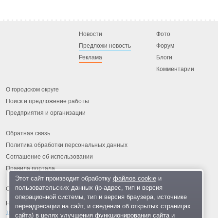
Новости
Фото
Предложи новость
Форум
Реклама
Блоги
Комментарии
О городском округе
Поиск и предложение работы
Предприятия и организации
Обратная связь
Политика обработки персональных данных
Соглашение об использовании
Правила портала
Этот сайт производит обработку
файлов cookie
и
пользовательских данных (ip-адрес, тип и версия
операционной системы, тип и версия браузера, источнике
На информационном ресурсе применяются
рекомендательные
переадресации на сайт, и сведения об открытых страницах
технологии
.
сайта) в целях улучшения функционирования сайта и