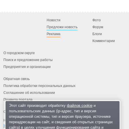
Новости
Фото
Предложи новость
Форум
Реклама
Блоги
Комментарии
О городском округе
Поиск и предложение работы
Предприятия и организации
Обратная связь
Политика обработки персональных данных
Соглашение об использовании
Правила портала
Этот сайт производит обработку
файлов cookie
и
пользовательских данных (ip-адрес, тип и версия
операционной системы, тип и версия браузера, источнике
На информационном ресурсе применяются
рекомендательные
переадресации на сайт, и сведения об открытых страницах
технологии
.
сайта) в целях улучшения функционирования сайта и