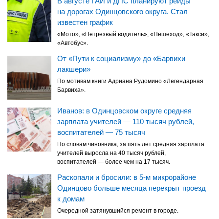
В августе ГАИ и ДПС планируют рейды
на дорогах Одинцовского округа. Стал
известен график
«Мото», «Нетрезвый водитель», «Пешеход», «Такси»,
«Автобус».
От «Пути к социализму» до «Барвихи
лакшери»
По мотивам книги Адриана Рудомино «Легендарная
Барвиха».
Иванов: в Одинцовском округе средняя
зарплата учителей — 110 тысяч рублей,
воспитателей — 75 тысяч
По словам чиновника, за пять лет средняя зарплата
учителей выросла на 40 тысяч рублей,
воспитателей — более чем на 17 тысяч.
Раскопали и бросили: в 5-м микрорайоне
Одинцово больше месяца перекрыт проезд
к домам
Очередной затянувшийся ремонт в городе.