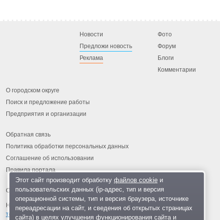
Новости
Фото
Предложи новость
Форум
Реклама
Блоги
Комментарии
О городском округе
Поиск и предложение работы
Предприятия и организации
Обратная связь
Политика обработки персональных данных
Соглашение об использовании
Правила портала
Этот сайт производит обработку
файлов cookie
и
пользовательских данных (ip-адрес, тип и версия
операционной системы, тип и версия браузера, источнике
На информационном ресурсе применяются
рекомендательные
переадресации на сайт, и сведения об открытых страницах
технологии
.
сайта) в целях улучшения функционирования сайта и