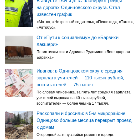
В августе ГАИ и ДПС планируют рейды
на дорогах Одинцовского округа. Стал
известен график
«Мото», «Нетрезвый водитель», «Пешеход», «Такси»,
«Автобус».
От «Пути к социализму» до «Барвихи
лакшери»
По мотивам книги Адриана Рудомино «Легендарная
Барвиха»
Иванов: в Одинцовском округе средняя
зарплата учителей — 110 тысяч рублей,
воспитателей — 75 тысяч
По словам чиновника, за пять лет средняя зарплата
учителей выросла на 40 тысяч рублей,
воспитателей — более чем на 17 тысяч.
Раскопали и бросили: в 5-м микрорайоне
Одинцово больше месяца перекрыт проезд
к домам
Очередной затянувшийся ремонт в городе.