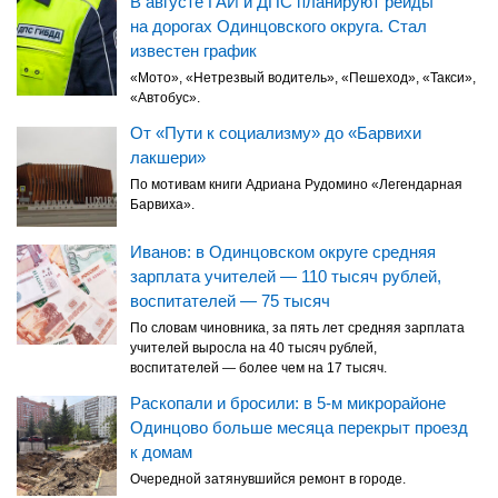
В августе ГАИ и ДПС планируют рейды
на дорогах Одинцовского округа. Стал
известен график
«Мото», «Нетрезвый водитель», «Пешеход», «Такси»,
«Автобус».
От «Пути к социализму» до «Барвихи
лакшери»
По мотивам книги Адриана Рудомино «Легендарная
Барвиха».
Иванов: в Одинцовском округе средняя
зарплата учителей — 110 тысяч рублей,
воспитателей — 75 тысяч
По словам чиновника, за пять лет средняя зарплата
учителей выросла на 40 тысяч рублей,
воспитателей — более чем на 17 тысяч.
Раскопали и бросили: в 5-м микрорайоне
Одинцово больше месяца перекрыт проезд
к домам
Очередной затянувшийся ремонт в городе.