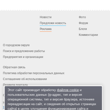
Новости
Фото
Предложи новость
Форум
Реклама
Блоги
Комментарии
О городском округе
Поиск и предложение работы
Предприятия и организации
Обратная связь
Политика обработки персональных данных
Соглашение об использовании
Правила портала
Этот сайт производит обработку
файлов cookie
и
пользовательских данных (ip-адрес, тип и версия
операционной системы, тип и версия браузера, источнике
На информационном ресурсе применяются
рекомендательные
переадресации на сайт, и сведения об открытых страницах
технологии
.
сайта) в целях улучшения функционирования сайта и