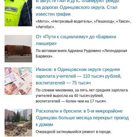
В августе ГАИ и ДПС планируют рейды
на дорогах Одинцовского округа. Стал
известен график
«Мото», «Нетрезвый водитель», «Пешеход», «Такси»,
«Автобус».
От «Пути к социализму» до «Барвихи
лакшери»
По мотивам книги Адриана Рудомино «Легендарная
Барвиха».
Иванов: в Одинцовском округе средняя
зарплата учителей — 110 тысяч рублей,
воспитателей — 75 тысяч
По словам чиновника, за пять лет средняя зарплата
учителей выросла на 40 тысяч рублей,
воспитателей — более чем на 17 тысяч.
Раскопали и бросили: в 5-м микрорайоне
Одинцово больше месяца перекрыт проезд
к домам
Очередной затянувшийся ремонт в городе.