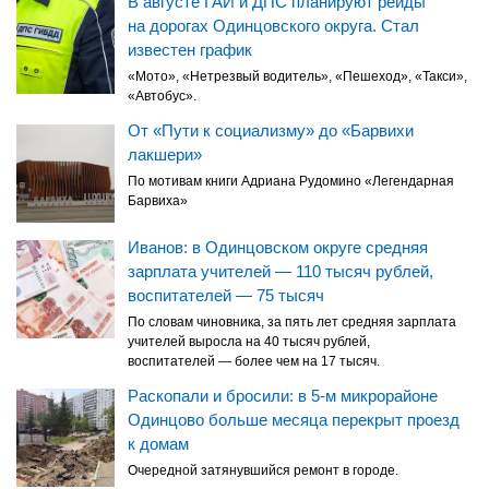
В августе ГАИ и ДПС планируют рейды
на дорогах Одинцовского округа. Стал
известен график
«Мото», «Нетрезвый водитель», «Пешеход», «Такси»,
«Автобус».
От «Пути к социализму» до «Барвихи
лакшери»
По мотивам книги Адриана Рудомино «Легендарная
Барвиха»
Иванов: в Одинцовском округе средняя
зарплата учителей — 110 тысяч рублей,
воспитателей — 75 тысяч
По словам чиновника, за пять лет средняя зарплата
учителей выросла на 40 тысяч рублей,
воспитателей — более чем на 17 тысяч.
Раскопали и бросили: в 5-м микрорайоне
Одинцово больше месяца перекрыт проезд
к домам
Очередной затянувшийся ремонт в городе.