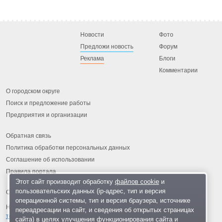
Новости
Фото
Предложи новость
Форум
Реклама
Блоги
Комментарии
О городском округе
Поиск и предложение работы
Предприятия и организации
Обратная связь
Политика обработки персональных данных
Соглашение об использовании
Правила портала
Этот сайт производит обработку
файлов cookie
и
пользовательских данных (ip-адрес, тип и версия
операционной системы, тип и версия браузера, источнике
На информационном ресурсе применяются
рекомендательные
переадресации на сайт, и сведения об открытых страницах
технологии
.
сайта) в целях улучшения функционирования сайта и