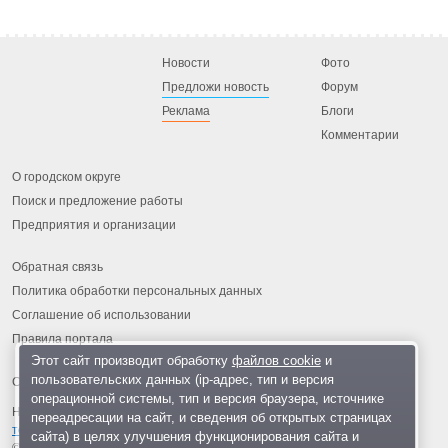
Новости
Фото
Предложи новость
Форум
Реклама
Блоги
Комментарии
О городском округе
Поиск и предложение работы
Предприятия и организации
Обратная связь
Политика обработки персональных данных
Соглашение об использовании
Правила портала
Этот сайт производит обработку
файлов cookie
и
пользовательских данных (ip-адрес, тип и версия
операционной системы, тип и версия браузера, источнике
На информационном ресурсе применяются
рекомендательные
переадресации на сайт, и сведения об открытых страницах
технологии
.
сайта) в целях улучшения функционирования сайта и
© 2013-2026 «ОИНФО»,
сделано в Одинцово