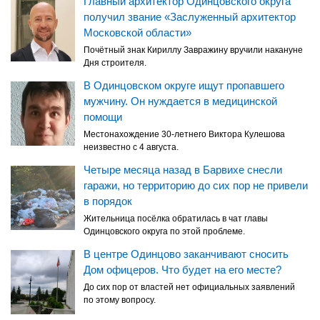
Главный архитектор Одинцовского округа
получил звание «Заслуженный архитектор
Московской области»
Почётный знак Кириллу Завражину вручили накануне
Дня строителя.
В Одинцовском округе ищут пропавшего
мужчину. Он нуждается в медицинской
помощи
Местонахождение 30-летнего Виктора Кулешова
неизвестно с 4 августа.
Четыре месяца назад в Барвихе снесли
гаражи, но территорию до сих пор не привели
в порядок
Жительница посёлка обратилась в чат главы
Одинцовского округа по этой проблеме.
В центре Одинцово заканчивают сносить
Дом офицеров. Что будет на его месте?
До сих пор от властей нет официальных заявлений
по этому вопросу.