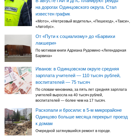
В августе ГАИ и ДПС планируют рейды
на дорогах Одинцовского округа. Стал
известен график
«Мото», «Нетрезвый водитель», «Пешеход», «Такси»,
«Автобус».
От «Пути к социализму» до «Барвихи
лакшери»
По мотивам книги Адриана Рудомино «Легендарная
Барвиха»
Иванов: в Одинцовском округе средняя
зарплата учителей — 110 тысяч рублей,
воспитателей — 75 тысяч
По словам чиновника, за пять лет средняя зарплата
учителей выросла на 40 тысяч рублей,
воспитателей — более чем на 17 тысяч.
Раскопали и бросили: в 5-м микрорайоне
Одинцово больше месяца перекрыт проезд
к домам
Очередной затянувшийся ремонт в городе.