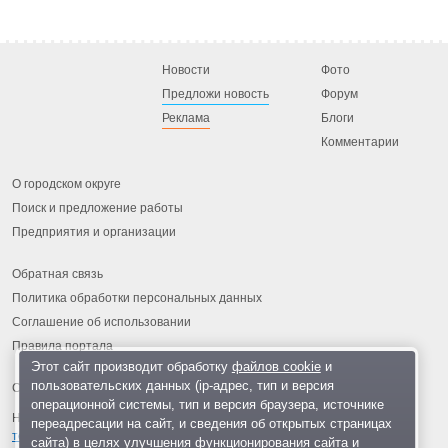
Новости
Фото
Предложи новость
Форум
Реклама
Блоги
Комментарии
О городском округе
Поиск и предложение работы
Предприятия и организации
Обратная связь
Политика обработки персональных данных
Соглашение об использовании
Правила портала
Этот сайт производит обработку
файлов cookie
и
пользовательских данных (ip-адрес, тип и версия
операционной системы, тип и версия браузера, источнике
На информационном ресурсе применяются
рекомендательные
переадресации на сайт, и сведения об открытых страницах
технологии
.
сайта) в целях улучшения функционирования сайта и