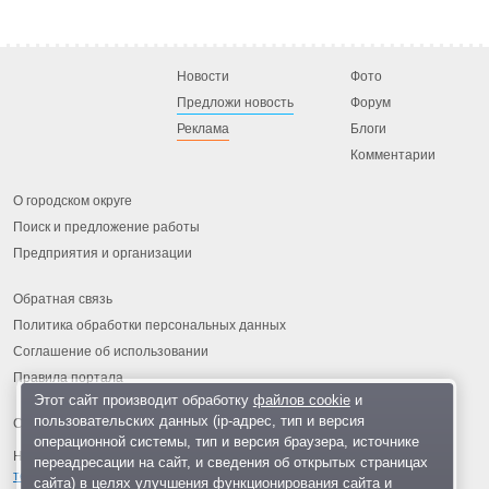
Новости
Фото
Предложи новость
Форум
Реклама
Блоги
Комментарии
О городском округе
Поиск и предложение работы
Предприятия и организации
Обратная связь
Политика обработки персональных данных
Соглашение об использовании
Правила портала
Этот сайт производит обработку
файлов cookie
и
пользовательских данных (ip-адрес, тип и версия
операционной системы, тип и версия браузера, источнике
На информационном ресурсе применяются
рекомендательные
переадресации на сайт, и сведения об открытых страницах
технологии
.
сайта) в целях улучшения функционирования сайта и