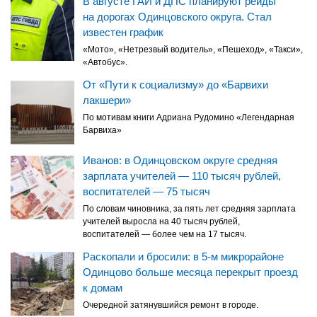
В августе ГАИ и ДПС планируют рейды
на дорогах Одинцовского округа. Стал
известен график
«Мото», «Нетрезвый водитель», «Пешеход», «Такси»,
«Автобус».
От «Пути к социализму» до «Барвихи
лакшери»
По мотивам книги Адриана Рудомино «Легендарная
Барвиха»
Иванов: в Одинцовском округе средняя
зарплата учителей — 110 тысяч рублей,
воспитателей — 75 тысяч
По словам чиновника, за пять лет средняя зарплата
учителей выросла на 40 тысяч рублей,
воспитателей — более чем на 17 тысяч.
Раскопали и бросили: в 5-м микрорайоне
Одинцово больше месяца перекрыт проезд
к домам
Очередной затянувшийся ремонт в городе.