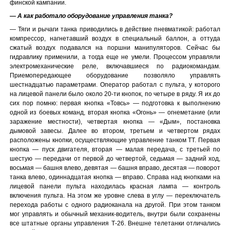
финской кампании.
— А как работало оборудование управления танка?
— Тяги и рычаги танка приводились в действие пневматикой: работал
компрессор, нагнетавший воздух в специальный баллон, а оттуда
сжатый воздух подавался на поршни манипуляторов. Сейчас бы
гидравлику применили, а тогда еще не умели. Процессом управляли
электромеханические реле, включавшиеся по радиокомандам.
Приемопередающее оборудование позволяло управлять
шестнадцатью параметрами. Оператор работал с пульта, у которого
на лицевой панели было около 20-ти кнопок, по четыре в ряду. Я их до
сих пор помню: первая кнопка «Товсь» — подготовка к выполнению
одной из боевых команд, вторая кнопка «Огонь» — огнеметание (или
заражение местности), четвертая кнопка — «Дым», постановка
дымовой завесы. Далее во втором, третьем и четвертом рядах
расположены кнопки, осуществляющие управление танком ТТ. Первая
кнопка — пуск двигателя, вторая — малая передача, с третьей по
шестую — передачи от первой до четвертой, седьмая — задний ход,
восьмая — башня влево, девятая — башня вправо, десятая — поворот
танка влево, одиннадцатая кнопка — вправо. Справа над кнопками на
лицевой панели пульта находилась красная лампа — контроль
включения пульта. На этом же уровне слева в углу — переключатель
перехода работы с одного радиоканала на другой. При этом танком
мог управлять и обычный механик-водитель, внутри были сохранены
все штатные органы управления Т-26. Внешне телетанки отличались