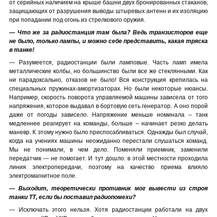
от серийных наличием на крыше башни двух бронированных стаканов,
защищающих от разрушения выводы штыревых антенн и их изоляцию
при попадании под огонь из стрелкового оружия.
— Что же за радиостанция там была? Ведь транзисторов еще
не было, только лампы, и можно себе представить, какая тряска
в танке!
— Разумеется, радиостанции были ламповые. Часть ламп имела
металлические колбы, но большинство были все же стеклянными. Как
ни парадоксально, отказов не было! Вся конструкция крепилась на
специальных пружинах-амортизаторах. Но были некоторые нюансы.
Например, скорость поворота управляемой машины зависела от того
напряжения, которое выдавал в бортовую сеть генератор. А оно порой
даже от погоды зависело. Напряжение меньше номинала – танк
медленнее реагирует на команды, больше – начинает резко делать
маневр. К этому нужно было приспосабливаться. Однажды был случай,
когда на учениях машины неожиданно перестали слушаться команд.
Мы не понимали, в чем дело. Поменяли приемник, заменили
передатчик — не помогает. И тут дошло: в этой местности проходила
линия электропередачи, поэтому на качество приема влияло
электромагнитное поле.
— Выходит, теоретически противник мог вывести из строя
танки ТТ, если бы поставил радиопомехи?
— Исключать этого нельзя. Хотя радиостанции работали на двух