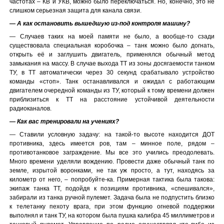
частотах – КВ и УКВ, можно было переключаться. Но, конечно, это не
слишком серьезная защита для канала связи.
— А как остановить вышедшую из-под контроля машину?
— Случаев таких на моей памяти не было, а вообще-то сзади
существовала специальная коробочка – танк можно было догнать,
открыть её и заглушить двигатель, применялся обычный метод
замыкания на массу. В случае выхода ТТ из зоны досягаемости танком
ТУ, в ТТ автоматически через 30 секунд срабатывало устройство
команды «стоп». Танк останавливался и ожидал с работающим
двигателем очередной команды из ТУ, который к тому времени должен
приблизиться к ТТ на расстояние устойчивой деятельности
радиоканалов.
— Как вас тренировали на учениях?
— Ставили условную задачу: на такой-то высоте находится ДОТ
противника, здесь имеется ров, там – минное поле, рядом –
противотанковое заграждение. Мы все это учились преодолевать.
Много времени уделяли вождению. Провести даже обычный танк по
земле, изрытой воронками, не так уж просто, а тут, находясь за
километр от него, – попробуйте-ка. Примерная тактика была такова:
экипаж танка ТТ, подойдя к позициям противника, «спешивался»,
забирали из танка ручной пулемет. Задача была не подпустить близко
к телетанку пехоту врага, при этом функцию огневой поддержки
выполнял и танк ТУ, на котором была пушка калибра 45 миллиметров и