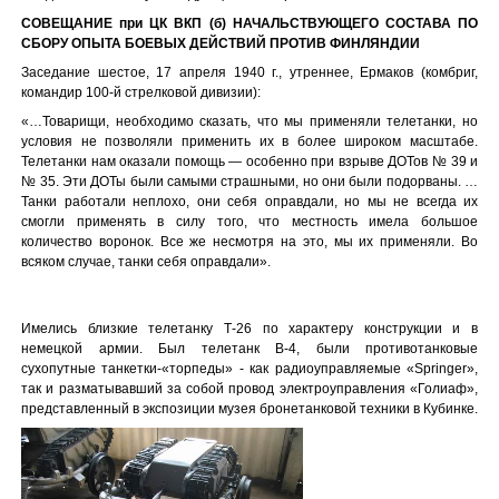
СОВЕЩАНИЕ при ЦК ВКП (б) НАЧАЛЬСТВУЮЩЕГО СОСТАВА ПО
СБОРУ ОПЫТА БОЕВЫХ ДЕЙСТВИЙ ПРОТИВ ФИНЛЯНДИИ
Заседание шестое, 17 апреля 1940 г., утреннее, Ермаков (комбриг,
командир 100-й стрелковой дивизии):
«…Товарищи, необходимо сказать, что мы применяли телетанки, но
условия не позволяли применить их в более широком масштабе.
Телетанки нам оказали помощь — особенно при взрыве ДОТов № 39 и
№ 35. Эти ДОТы были самыми страшными, но они были подорваны. …
Танки работали неплохо, они себя оправдали, но мы не всегда их
смогли применять в силу того, что местность имела большое
количество воронок. Все же несмотря на это, мы их применяли. Во
всяком случае, танки себя оправдали».
Имелись близкие телетанку Т-26 по характеру конструкции и в
немецкой армии. Был телетанк В-4, были противотанковые
сухопутные танкетки-«торпеды» - как радиоуправляемые «Springer»,
так и разматывавший за собой провод электроуправления «Голиаф»,
представленный в экспозиции музея бронетанковой техники в Кубинке.