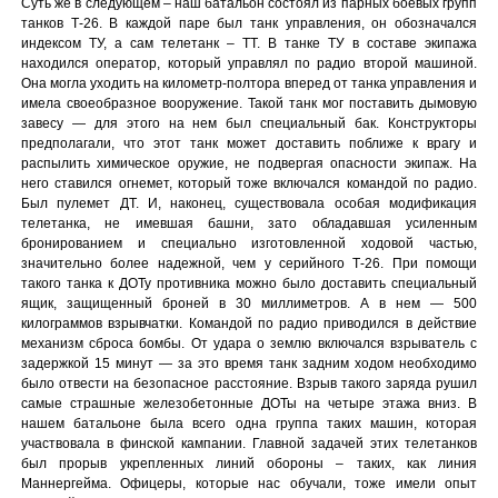
Суть же в следующем – наш батальон состоял из парных боевых групп
танков Т-26. В каждой паре был танк управления, он обозначался
индексом ТУ, а сам телетанк – ТТ. В танке ТУ в составе экипажа
находился оператор, который управлял по радио второй машиной.
Она могла уходить на километр-полтора вперед от танка управления и
имела своеобразное вооружение. Такой танк мог поставить дымовую
завесу — для этого на нем был специальный бак. Конструкторы
предполагали, что этот танк может доставить поближе к врагу и
распылить химическое оружие, не подвергая опасности экипаж. На
него ставился огнемет, который тоже включался командой по радио.
Был пулемет ДТ. И, наконец, существовала особая модификация
телетанка, не имевшая башни, зато обладавшая усиленным
бронированием и специально изготовленной ходовой частью,
значительно более надежной, чем у серийного Т-26. При помощи
такого танка к ДОТу противника можно было доставить специальный
ящик, защищенный броней в 30 миллиметров. А в нем — 500
килограммов взрывчатки. Командой по радио приводился в действие
механизм сброса бомбы. От удара о землю включался взрыватель с
задержкой 15 минут — за это время танк задним ходом необходимо
было отвести на безопасное расстояние. Взрыв такого заряда рушил
самые страшные железобетонные ДОТы на четыре этажа вниз. В
нашем батальоне была всего одна группа таких машин, которая
участвовала в финской кампании. Главной задачей этих телетанков
был прорыв укрепленных линий обороны – таких, как линия
Маннергейма. Офицеры, которые нас обучали, тоже имели опыт