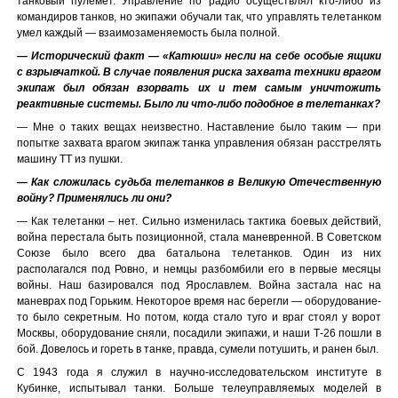
танковый пулемет. Управление по радио осуществлял кто-либо из
командиров танков, но экипажи обучали так, что управлять телетанком
умел каждый — взаимозаменяемость была полной.
— Исторический факт — «Катюши» несли на себе особые ящики
с взрывчаткой. В случае появления риска захвата техники врагом
экипаж был обязан взорвать их и тем самым уничтожить
реактивные системы. Было ли что-либо подобное в телетанках?
— Мне о таких вещах неизвестно. Наставление было таким — при
попытке захвата врагом экипаж танка управления обязан расстрелять
машину ТТ из пушки.
— Как сложилась судьба телетанков в Великую Отечественную
войну? Применялись ли они?
— Как телетанки – нет. Сильно изменилась тактика боевых действий,
война перестала быть позиционной, стала маневренной. В Советском
Союзе было всего два батальона телетанков. Один из них
располагался под Ровно, и немцы разбомбили его в первые месяцы
войны. Наш базировался под Ярославлем. Война застала нас на
маневрах под Горьким. Некоторое время нас берегли — оборудование-
то было секретным. Но потом, когда стало туго и враг стоял у ворот
Москвы, оборудование сняли, посадили экипажи, и наши Т-26 пошли в
бой. Довелось и гореть в танке, правда, сумели потушить, и ранен был.
С 1943 года я служил в научно-исследовательском институте в
Кубинке, испытывал танки. Больше телеуправляемых моделей в