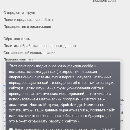
Комментарии
О городском округе
Поиск и предложение работы
Предприятия и организации
Обратная связь
Политика обработки персональных данных
Соглашение об использовании
Правила портала
Этот сайт производит обработку
файлов cookie
и
пользовательских данных (ip-адрес, тип и версия
операционной системы, тип и версия браузера, источнике
На информационном ресурсе применяются
рекомендательные
переадресации на сайт, и сведения об открытых страницах
технологии
.
сайта) в целях улучшения функционирования сайта и
© 2013-2026 «ОИНФО»,
сделано в Одинцово
проведения статистических исследований, в том числе с
использованием метрических программ и систем веб-
Для читателей: В России признаны экстремистскими и запрещены организации ФБК
аналитики: Яндекс.Метрика, Sputnik и др. Если вы не
(Фонд борьбы с коррупцией, признан иноагентом), Штабы Навального, «Национал-
большевистская партия», «Свидетели Иеговы», «Армия воли народа», «Русский
хотите, чтобы ваши данные обрабатывались, покиньте сайт
общенациональный союз», «Движение против нелегальной иммиграции», «Правый
или отключите cookies в настройках вашего браузера (но
сектор», УНА-УНСО, УПА, «Тризуб им. Степана Бандеры», «Мизантропик дивижн»,
это может ограничить работу с сайтом).
«Меджлис крымскотатарского народа», движение «Артподготовка», движение ЛГБТ,
общероссийская политическая партия «Воля», АУЕ, батальоны «Азов» и «Айдар».