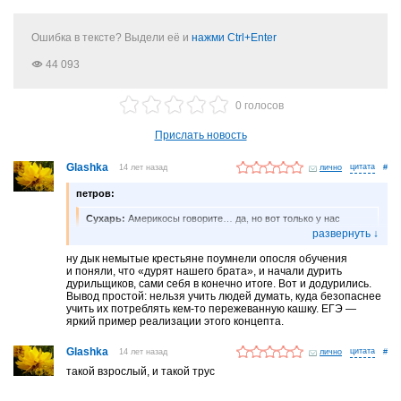
Ошибка в тексте? Выдели её и
нажми Ctrl+Enter
44 093
0 голосов
Прислать новость
Glashka
14 лет назад
лично
#
петров:
Сухарь:
Америкосы говорите… да, но вот только у нас
телетехника использовалась только военными да несколько
телевизоров для выставок, а в Америке уже тогда телевизор
был у нескольких тысячах домах, хотя и магнатов правда…
ну дык немытые крестьяне поумнели опосля обучения
А сейчас использование телетанков найдет ограниченное
и поняли, что «дурят нашего брата», и начали дурить
применение, ведь телесигнал можно легко глушить. И что
дурильщиков, сами себя в конечно итоге. Вот и додурились.
за идиотское сравнение беспилотного самолета
Вывод простой: нельзя учить людей думать, куда безопаснее
и телетанка? И бросьте этот шовинизм, американцы и в
учить их потреблять кем-то пережеванную кашку. ЕГЭ —
конце 30-х и сейчас живут лучше, чем мы…
яркий пример реализации этого концепта.
Вот оно и видно что такие вот олухи как ты управляют сегодня
страной. В 30-х была великая депрессия, америкосы кушали
Glashka
14 лет назад
лично
#
друг друга голодухи, а у нас была индустриализация и немытые
такой взрослый, и такой трус
крестьяне получали образование и делали телетанки. А потом
снова пришли к власти такие как ты и имеем что имеем —
деградацию и отупение.