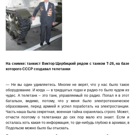
На снимке: танкист Виктор Щербицкий рядом с танком Т-26, на базе
которого СССР создавал телетанки
— Не вы один удивляетесь. Многие не верят, что у нас было такое
оборудование. И когда — в тридцатых годах и радио-то было чудом из
чудес. А телетанк – это танк, управляемый по радио. Попал я в этот
батальон, видимо, потому, что у меня было электротехническое
образование, перед армией я успел поработать на электростанции.
Часть наша была секретная, военная тайна охранялась строго. Может,
отчасти поэтому о телетанках до сих пор мало кто знает. Если и
осталась хоть какая-то информация, то где-нибудь глубоко в архивах, в
Подольске можно было бы отыскать.