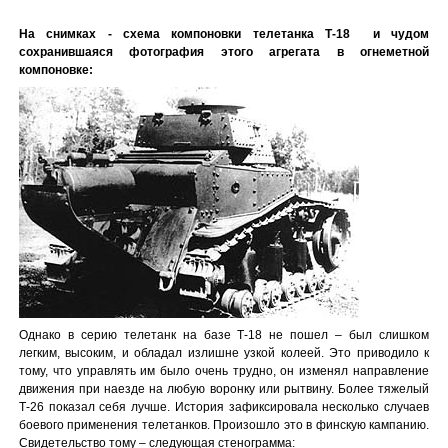
На снимках - схема компоновки телетанка Т-18 и чудом
сохранившаяся фотография этого агрегата в огнеметной
компоновке:
Однако в серию телетанк на базе Т-18 не пошел – был слишком
легким, высоким, и обладал излишне узкой колеей. Это приводило к
тому, что управлять им было очень трудно, он изменял направление
движения при наезде на любую воронку или рытвину. Более тяжелый
Т-26 показал себя лучше. История зафиксировала несколько случаев
боевого применения телетанков. Произошло это в финскую кампанию.
Свидетельство тому – следующая стенограмма: