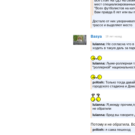
Всё стоит на ГДО на своих
мест специализированных,и
"Всех футболистов на като
Вам правда 8 лет или вы 
Достало от них уворачиват
трассе и выделяют место
Basya
18 лет назад
Iulanna:
Не согласна что в
ходить в такую даль за па
Iulanna:
Лыже-роллерная т
"роллерной" национальност
prAteh:
Только тогда давай
городского стадиона и Дома
Iulanna:
Я,между прочим,п
не обратили
Iulanna:
Бред вы говорите 
Потому и не обратила. В
prAteh:
я сама пешеход