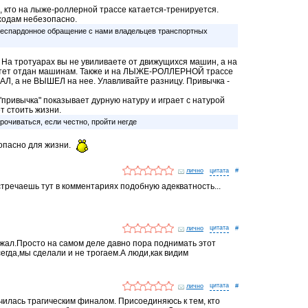
, кто на лыже-роллерной трассе катается-тренируется.
еходам небезопасно.
еспардонное обращение с нами владельцев транспортных
. На тротуарах вы не увиливаете от движущихся машин, а на
тет отдан машинам. Также и на ЛЫЖЕ-РОЛЛЕРНОЙ трассе
АЛ, а не ВЫШЕЛ на нее. Улавливайте разницу. Привычка -
"привычка" показывает дурную натуру и играет с натурой
т стоить жизни.
рочиваться, если честно, пройти негде
опасно для жизни.
лично
#
встречаешь тут в комментариях подобную адекватность...
лично
#
жал.Просто на самом деле давно пора поднимать этот
всегда,мы сделали и не трогаем.А люди,как видим
лично
#
чилась трагическим финалом. Присоединяюсь к тем, кто