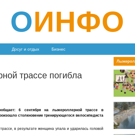
О
ИНФО
Досуг и отдых
Бизнес
Лыжерол
ной трассе погибла
ообщает: 6 сентября на лыжероллерной трассе в
произошло столкновение тренирующегося велосипедиста
трассе, в результате женщина упала и ударилась головой