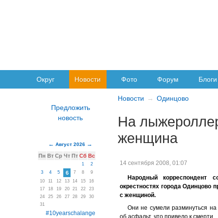
Округ
Новости
Фото
Форум
Блоги
Новости
Одинцово
На лыжероллер
женщина
Август 2026
Пн
Вт
Ср
Чт
Пт
Сб
Вс
14 сентября 2008, 01:07
1
2
3
4
5
6
7
8
9
Народный корреспондент с
10
11
12
13
14
15
16
окрестностях города Одинцово 
17
18
19
20
21
22
23
с женщиной.
24
25
26
27
28
29
30
31
Они не сумели разминуться на 
#10yearschalange
об асфальт, что привело к смерти.