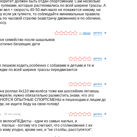
приоритет должен быть отдан спортсменам. Сам несколько
с гуляками, которые растягивались по всей ширине трассы. А
 кг вел + скорость 40-50 км/ч мало не покажется никому, ни
у если уж гуляете, то соблюдайте минимальные правила
ь по часовой стрелке (навстречу движению) и по обочине,
ссу.
лично
#
ное семейство после шашлыков
хаотично бегующие дети
#
е пешком ходить,особенно с собаками и детьми.и те и
рядке по всей ширине трассы передвигаются
#
и на роллах 4х110 мм колёса тоже как шоссейник летаешь
меряли, нужно обязательно разместить знаки, что это
РУЮТСЯ ОПЫТНЫЕ СПОРТСМЕНЫ и пешеходам и лицам до
ди, не ищите беду на свою голову!
в
18 лет назад
#
но велосиПЕДисты - одни из самых наглых, и
Наглых - потому что считают, что столкновение с их
 кому угодно, кроме них, и "не столбы, расступятся".