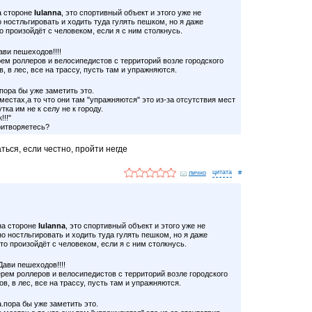
а стороне
Iulanna
, это спортивный объект и этого уже не
 ностльгировать и ходить туда гулять пешком, но я даже
о произойдёт с человеком, если я с ним столкнусь.
Дави пешеходов!!!!
рем роллеров и велосипедистов с территорий возле городского
, в лес, все на трассу, пусть там и упражняются.
пора бы уже заметить это.
местах,а то что они там "упражняются" это из-за отсутствия мест
ка им не к селу не к городу.
!!!"
ритворяетесь?
ться, если честно, пройти негде
лично
#
на стороне
Iulanna
, это спортивный объект и этого уже не
о ностльгировать и ходить туда гулять пешком, но я даже
что произойдёт с человеком, если я с ним столкнусь.
 Дави пешеходов!!!!
ерем роллеров и велосипедистов с территорий возле городского
в, в лес, все на трассу, пусть там и упражняются.
.пора бы уже заметить это.