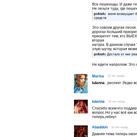
Все пешеходы. И даже те
Не лезьте туда, где пеш
prAteh:
меня возмущает б
средств
Это совсем другая песня
дорогах больший приори
приоритет тем, кто ВЫЕХ
вторая
натура. В данном случае 
злую шутку, которая може
prAteh:
Достало от них ува
Не идите напролом. Это 
Marisa
18 лет назад
Iulanna
, респект. Редко 
Iulanna
18 лет назад
Спасибо всем кто поддер
вопрос.Но у нас всё как 
теперь,гибнут.
Abaddon
18 лет назад
Давняя тема теперь окон