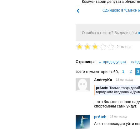
Комментарий депутата област
Одинцово в "Смехе б
Ошибка в тексте? Выдели её и
н
2 голоса
1
2
3
комментариев
60
AndreyKa
18 лет назад
prAteh:
Только тогда давай
городского стадиона и Дома
...это больше вопрос к 
спортсмены сами уйдут.
prAteh
18 лет назад
А вот пешеходам уйти не