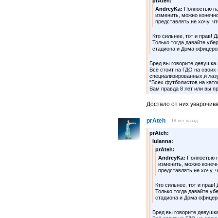
prAteh:
AndreyKa:
Полностью н
изменить, можно конечно
представлять не хочу, чт
Кто сильнее, тот и прав! 
Только тогда давайте убе
стадиона и Дома офицеров
Бред вы говорите девушка.
Всё стоит на ГДО на своих 
специализированных,и лазут
"Всех футболистов на каток
Вам правда 8 лет или вы п
Достало от них уварочива
prAteh
18 лет назад
prAteh:
Iulanna:
prAteh:
AndreyKa:
Полностью 
изменить, можно конечн
представлять не хочу, 
Кто сильнее, тот и прав!
Только тогда давайте уб
стадиона и Дома офицеро
Бред вы говорите девушка