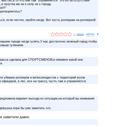
 местах,а то что они там "упражняются" это из-за отсутствия
 лазутка им не к селу не к городу.
к!!!"
притворяетесь?
ься, если честно, пройти негде. Вот пусть роллерам на роллерной
лично
#
 нашем городе негде гулять.У нас достаточно зеленый город чтобы
рковым гулянием.
расса сделана для СПОРТСМЕНОВ,и неважно какой они
и.
те уберем роллеров и велосипедистов с территорий возле
 офицеров, в лес, все на трассу, пусть там и упражняются.
редложила вариант выхода из ситуации,на который вы внимания
девушка.пора бы уже заметить это.
се заметили давно.