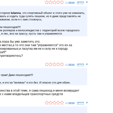
лично
#
 стороне
Iulanna
, это спортивный объект и этого уже не изменить,
вать и ходить туда гулять пешком, но я даже представлять не
ловеком, если я с ним столкнусь.
ви пешеходов!!!!
ем роллеров и велосипедистов с территорий возле городского
в лес, все на трассу, пусть там и упражняются.
а.пора бы уже заметить это.
х местах,а то что они там "упражняются" это из-за
зированных,и лазутка им не к селу не к городу.
к!!!"
 притворяетесь?
лично
#
 прав! Дави пешеходов!!!!
, и кто на "великах" и кто без. И опасно это для обоих.
нства в этой теме, я сама пешеход и меня возмущает
 с нами владельцев транспортных средств
лично
#