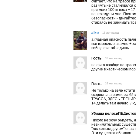
считает, что на трассе 
раз чуть не сталкивался 
при моих 100 кг веса + 17
пешеходу ни мне. Поэтом
безопасности - двигайтес
стараясь не занимать тра
alko
18 лет назад
а главная опасность пья
все взрослые в гамно + 
вобще фиг объедишь
Гость
18 лет назад
не фига вообще по трасс
другие в хаотическом по
Гость
18 лет назад
Не только на веле кстат
скорость на рампе за 65 
ТРАССА, ЗДЕСЬ ТРЕНИ
14 делать там нечего! Лю
Убийца велосиПЕДисто
Никого не хочу обидеть, 
невнимательных существ. 
"железным другом" опасно
Эти существа обожают: