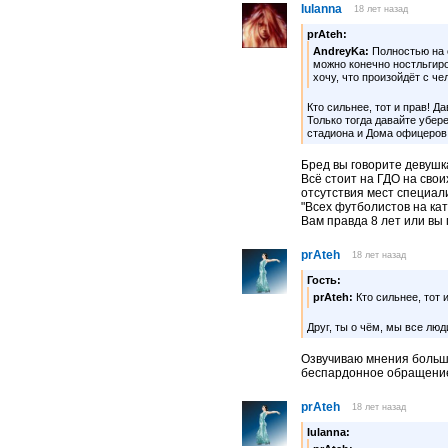
Iulanna
18 лет назад
prAteh:
AndreyKa:
Полностью на
можно конечно ностльгиро
хочу, что произойдёт с че
Кто сильнее, тот и прав! Да
Только тогда давайте убер
стадиона и Дома офицеров, 
Бред вы говорите девушк
Всё стоит на ГДО на свои
отсутствия мест специали
"Всех футболистов на като
Вам правда 8 лет или вы
prAteh
18 лет назад
Гость:
prAteh:
Кто сильнее, тот и
Друг, ты о чём, мы все люди
Озвучиваю мнения больши
беспардонное обращение
prAteh
18 лет назад
Iulanna: