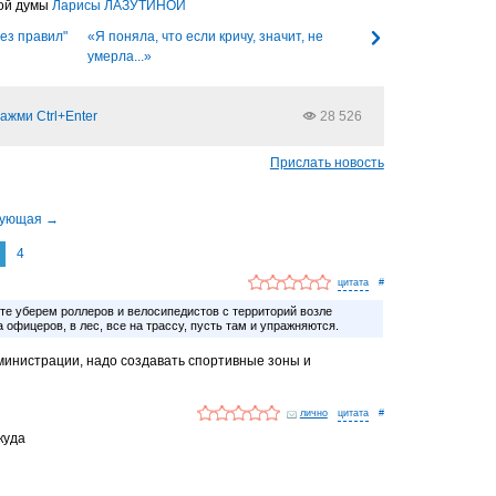
ной думы
Ларисы ЛАЗУТИНОЙ
ез правил"
«Я поняла, что если кричу, значит, не
умерла...»
ажми Ctrl+Enter
28 526
Прислать новость
4
#
те уберем роллеров и велосипедистов с территорий возле
 офицеров, в лес, все на трассу, пусть там и упражняются.
администрации, надо создавать спортивные зоны и
лично
#
куда