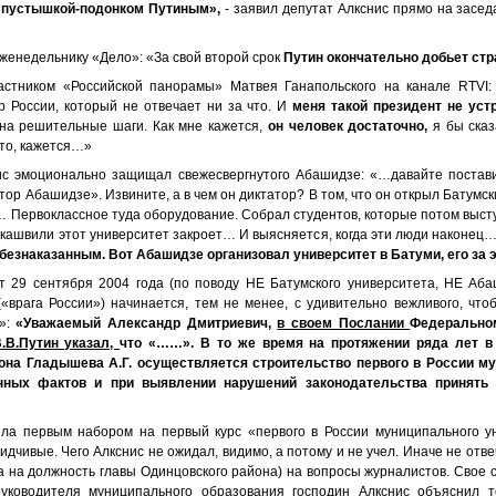
 с пустышкой-подонком Путиным»,
- заявил депутат Алкснис прямо на засе
женедельнику «Дело»: «За свой второй срок
Путин окончательно добьет стр
астником «Российской панорамы» Матвея Ганапольского на канале RTVI:
 России, который не отвечает ни за что. И
меня такой президент не уст
на решительные шаги. Как мне кажется,
он человек достаточно,
я бы ска
-то, кажется…»
с эмоционально защищал свежесвергнутого Абашидзе: «…давайте поставим
тор Абашидзе». Извините, а в чем он диктатор? В том, что он открыл Батумск
 Первоклассное туда оборудование. Собрал студентов, которые потом высту
аакашвили этот университет закроет… И выясняется, когда эти люди наконец
 безнаказанным. Вот Абашидзе организовал университет в Батуми, его за 
от 29 сентября 2004 года (по поводу НЕ Батумского университета, НЕ Аб
врага России») начинается, тем не менее, с удивительно вежливого, что
а»:
«Уважаемый Александр Дмитриевич,
в своем Послании
Федерально
.В.Путин указал,
что «……». В то же время на протяжении ряда лет в 
она Гладышева А.Г. осуществляется строительство первого в России 
нных фактов и при выявлении нарушений законодательства принять
ла первым набором на первый курс «первого в России муниципального у
идчивые. Чего Алкснис не ожидал, видимо, а потому и не учел. Иначе не отве
та на должность главы Одинцовского района) на вопросы журналистов. Сво
уководителя муниципального образования господин Алкснис объяснил т