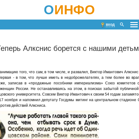
О
ИНФО
вход
еперь Алкснис борется с нашими деть
нимацию того, что сам, в том числе, и развалил, Виктор Имантович Алкснис 
ервая - в том, что лучше иметь в недоброжелателях, а тем более во вра
же, записав в «продажные пособники империализма» Союз комитетов с
 женщин России. Не останавливаясь на этом, в поисках забытой публичной
овского университета. Совсем Виктор Имантович к своим 54 годам запамятов
17 ноября и напомнил депутату Госдумы митинг на центральном стадионе 
против действий Алксниса.