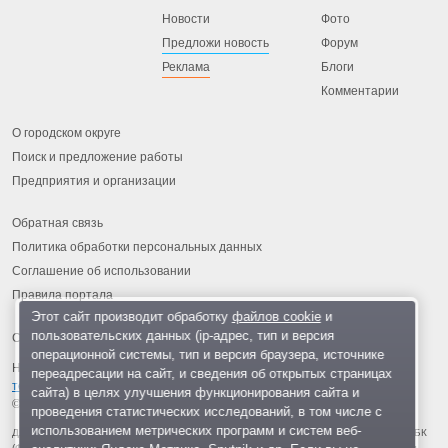
Новости
Фото
Предложи новость
Форум
Реклама
Блоги
Комментарии
О городском округе
Поиск и предложение работы
Предприятия и организации
Обратная связь
Политика обработки персональных данных
Соглашение об использовании
Правила портала
Этот сайт производит обработку
файлов cookie
и
пользовательских данных (ip-адрес, тип и версия
операционной системы, тип и версия браузера, источнике
На информационном ресурсе применяются
рекомендательные
переадресации на сайт, и сведения об открытых страницах
технологии
.
сайта) в целях улучшения функционирования сайта и
© 2013-2026 «ОИНФО»,
сделано в Одинцово
проведения статистических исследований, в том числе с
использованием метрических программ и систем веб-
Для читателей: В России признаны экстремистскими и запрещены организации ФБК
(Фонд борьбы с коррупцией, признан иноагентом), Штабы Навального, «Национал-