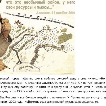
альный порыв публично сжечь набитое соломой депутатское чучело. «Но
том Алкснисом. МЫ – СТУДЕНТЫ ОДИНЦОВСКОГО УНИВЕРСИТЕТА!» - решили ре
к публичному политику. На митинге в среду они не чучело жгли, а беспощ
епутатом СССР и РФ» с его поступками. «Ля-ля» и «стук-стук» явно не сты
ибка России,
и все больше людей это понимают. У Путина напрочь отсутству
января 2003 года - лейтмотив всех выступлений Алксниса последних лет.