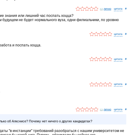
лично
#
ие знания или лишний час поспать хоцца?
м будущем не будет нормального вуза, одни филиальчики, по уровню
#
абота и поспать хоцца.
#
#
.
лично
#
лько об Алкснисе? Почему нет ничего о других кандидатах?
идаты "в инстанции" требований разобраться с нашим университетом не
писал бы какой-нить Пупкин - обсуждали бы сейчас его.