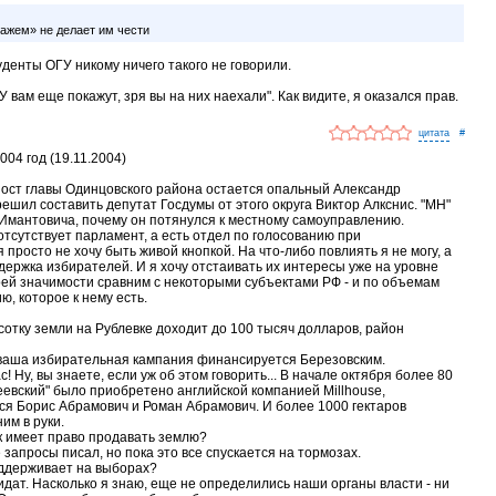
ажем» не делает им чести
уденты ОГУ никому ничего такого не говорили.
У вам еще покажут, зря вы на них наехали". Как видите, я оказался прав.
#
04 год (19.11.2004)
ост главы Одинцовского района остается опальный Александр
ешил составить депутат Госдумы от этого округа Виктор Алкснис. "МН"
Имантовича, почему он потянулся к местному самоуправлению.
 отсутствует парламент, а есть отдел по голосованию при
просто не хочу быть живой кнопкой. На что-либо повлиять я не могу, а
поддержка избирателей. И я хочу отстаивать их интересы уже на уровне
оей значимости сравним с некоторыми субъектами РФ - и по объемам
ю, которое к нему есть.
 сотку земли на Рублевке доходит до 100 тысяч долларов, район
о ваша избирательная кампания финансируется Березовским.
ас! Ну, вы знаете, если уж об этом говорить... В начале октября более 80
евский" было приобретено английской компанией Millhouse,
ся Борис Абрамович и Роман Абрамович. И более 1000 гектаров
им в руки.
к имеет право продавать землю?
е запросы писал, но пока это все спускается на тормозах.
оддерживает на выборах?
идат. Насколько я знаю, еще не определились наши органы власти - ни