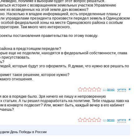
Очевидно, поближе к выборам будет этот вопрос решаться.
виваться история с возвращением земельных участков Управлению
ие из возведенных на этой земле дач возможно?
можно. Насколько я владею информацией, есть определенные планы у
ли управделами президента произвести передел земель в Одинцовском
я особой федеральной зоны на месте Одинцовского района с особым
ерритории. Там много чего интересного.
проекты постановления правительства по этому поводу.
ы района в предстоящем переделе?
оторые еще не поделили, находятся в федеральной собственности, глава
 присутствовать.
ть?
 людей, которые будут это оформлять. Я думаю, что нужно все решать по
 примет такое решение, которое нужно?
никакого отношения.
лично
#
ня все в порядке было. Зря ничего не пишу и непроверенную
 статьях. А ты решил подзаработать на политике. Тебе гладыш лавэ на
м в конверте подвозит? Или, может быть, каждый вечер в его кабинет
учаешь?
лично
#
судили День Победы в России