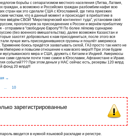
едлогом борьбы с сепаратизмом местного населения (Литва, Латвия,
х граждан, а возможно и Российских граждан разбомбим нафиг всю
их стран как это сделали США с Югославией, где типа приезжих
ским чисткам, что в данный момент и происходит в прибалтике в
лее ввёдём СВОЙ "Миротворческий контингент туда", установим своё
 руссим, проголосуем за присоединение к России и вернём прибалтику
я - отправим в "свободную Европу"!!! По более лёгкому сценарию
уссию (без военного вмешательства), далее возможен Казахстан и
оторые захотят добровольно к нам присодиниться, после этого вся
 стали лучше жить присоединившиеся грузины и пошлёт америкоса
. Туркмению боюсь придётся захватывать силой, ГАЗ просто так никто не
им Империю и повысим отношение к нам всего мира!!! При этом будем
и мусульманского мира и США, дружить с Китаем и Индией. Америкосы
 они сами сделали почти тоже самое в Югославии, Афганистане и Ираке.
тия событий??? При этом деньги у НАС сейчас есть, резервы 120 млрд
 фонд 20 млрд!!!
...
10
олько зарегистрированные
 пароль вводится в нужной языковой раскладке и регистре.