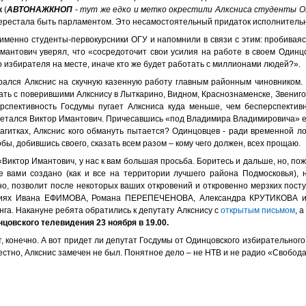
к
(
АВТОНАЖКНОП
-
тут же едко и метко окрестили Алксниса студенты О
перестала быть парламентом. Это несамостоятельный придаток исполнительн
менно студенты-первокурсники ОГУ и напомнили в связи с этим: пробиваясь
Имантович уверял, что «сосредоточит свои усилия на работе в своем Один
о избирателя на месте, иначе кто же будет работать с миллионами людей?».
ирался Алкснис на скучную казенную работу главным районным чиновником. 
тать с поверившими Алкснису в Лыткарино, Видном, Краснознаменске, Звенигор
спективность Госдумы пугает Алксниса куда меньше, чем бесперспектив
метался Виктор Имантович. Причесавшись «под Владимира Владимировича» 
агитках, Алкснис кого обмануть пытается? Одинцовцев - ради временной л
бы, добившись своего, сказать всем разом – кому чего должен, всех прощаю.
иктор Имантович, у нас к вам большая просьба. Боритесь и дальше, но, пож
е вами создано (как и все на территории лучшего района Подмосковья), 
, позволит после некоторых ваших откровений и откровенно мерзких поступ
ениях Ивана ЕФИМОВА, Романа ПЕРЕПЕЧЕНОВА, Александра КРУТИКОВА и
га. Накануне ребята обратились к депутату Алкснису с
открытым письмом
, 
цовского телевидения 23 ноября в 19.00.
, конечно. А вот придет ли депутат Госдумы от Одинцовского избирательного 
стно, Алкснис замечен не был. Понятное дело – не НТВ и не радио «Свобода