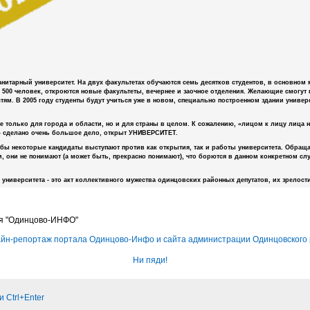
манитарный университет. На двух факультетах обучаются семь десятков студентов, в основно
 500 человек, откроются новые факультеты, вечернее и заочное отделения. Желающие смогут
тям. В 2005 году студенты будут учиться уже в новом, специально построенном здании униве
е только для города и области, но и для страны в целом. К сожалению, «лицом к лицу лица н
- сделано очень большое дело, открыт УНИВЕРСИТЕТ.
бы некоторые кандидаты выступают против как открытия, так и работы университета. Обраща
 они не понимают (а может быть, прекрасно понимают), что борются в данном конкретном случ
университета - это акт коллективного мужества одинцовских районных депутатов, их зрелост
я "Одинцово-ИНФО"
йн-репортаж портала Одинцово-Инфо и сайта администрации Одинцовского 
Ни пяди!
 Ctrl+Enter