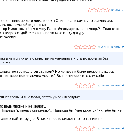
#
о лестнице жилого дома города Одинцова, и случайно оступилась.
лкснис помог ей подняться.
ктор Имантович. Чем я могу Вас отблагодарить за помощь? - Если вас не
х выборах отдайте свой голос за мою кандидатуру.
е голову!!!
лично
#
ке и не могу судить о качестве, но конкретно эту статью прочитал без
строчку
о ваших постов под этой статьей? Не лучше ли было промолчать, раз
ь интересного в других местах? Вы противоречите сам себе....
лично
#
рашная хрень. И я не медик, поэтому мог и перепутать.
то ведь многие и не знают...
Пишешь "к твоему сведению"... Написал бы "мне кажется" - к тебе бы не
саниях найти трудно. В них и просто смысла-то не так много.
лично
#