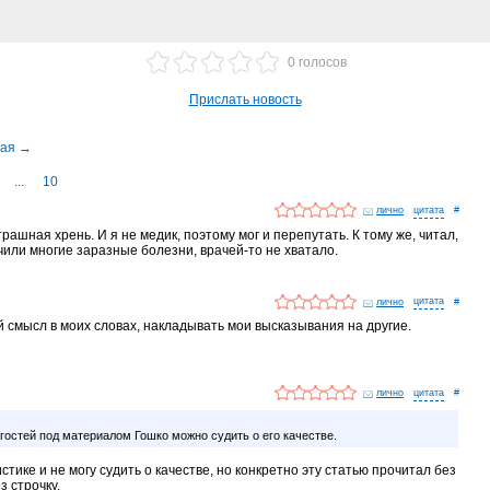
0 голосов
Прислать новость
...
10
лично
#
страшная хрень. И я не медик, поэтому мог и перепутать. К тому же, читал,
чили многие заразные болезни, врачей-то не хватало.
лично
#
й смысл в моих словах, накладывать мои высказывания на другие.
лично
#
 гостей под материалом Гошко можно судить о его качестве.
тике и не могу судить о качестве, но конкретно эту статью прочитал без
з строчку.