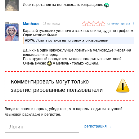
Ловить ротанов на поплавок это извращение
Matthaus
17 лет назад
лично
#
Карасей гусевских уже почти всех выловили, судя по трофеям.
Одни мелкие бычки.
ADYA:
Ловить ротанов на поплавок это извращение
Да, их на один крючок лучше ловить на мелководье: червячка
вешаешь - и вперед.
Если крупный попадется, можно пожарить со сметаной.
Очень вкусно
А мелочь - только кошкам.
Комментировать могут только
зарегистрированные пользователи
Введите логин и пароль, убедитесь, что пароль вводится в нужной
языковой раскладке и регистре.
регистрация →