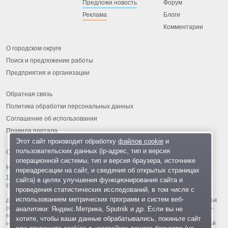
Предложи новость
Форум
Реклама
Блоги
Комментарии
О городском округе
Поиск и предложение работы
Предприятия и организации
Обратная связь
Политика обработки персональных данных
Соглашение об использовании
Правила портала
Этот сайт производит обработку
файлов cookie
и
пользовательских данных (ip-адрес, тип и версия
операционной системы, тип и версия браузера, источнике
На информационном ресурсе применяются
рекомендательные
переадресации на сайт, и сведения об открытых страницах
технологии
.
сайта) в целях улучшения функционирования сайта и
© 2013-2026 «ОИНФО»,
сделано в Одинцово
проведения статистических исследований, в том числе с
использованием метрических программ и систем веб-
Для читателей: В России признаны экстремистскими и запрещены организации ФБК
аналитики: Яндекс.Метрика, Sputnik и др. Если вы не
(Фонд борьбы с коррупцией, признан иноагентом), Штабы Навального, «Национал-
большевистская партия», «Свидетели Иеговы», «Армия воли народа», «Русский
хотите, чтобы ваши данные обрабатывались, покиньте сайт
общенациональный союз», «Движение против нелегальной иммиграции», «Правый