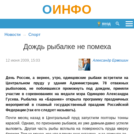
О
ИНФО
вход
Новости
Спорт
Дождь рыбалке не помеха
12 июня 2009, 15:03
Александр Ермошин
День России, а вернее, утро, одинцовские рыбаки встретили на
Центральном пруду у здания Администрации. 78 отважных
рыболовов, не побоявшихся промокнуть под дождем, приняли
участие в соревнованиях на медали мэра Одинцово Александра
Гусева. Рыбалка на «Баранке» открыла программу праздничных
мероприятий в главный государственный праздник Российской
Федерации (так его следует называть).
Почти месяц назад в Центральный пруд запустили полторы тонны
карасей. Однако, по признанию рыбаков, их уже давным-давно успели
выловить. Другая часть рыбы всплыла на поверхность пруда кверху
брюхом. Тем не менее, кое-что в пруду еще осталось, и за этим что-то -