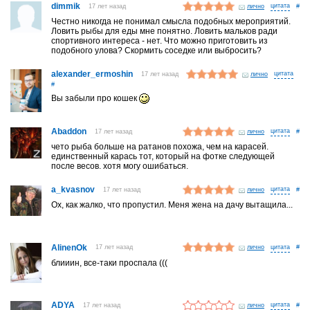
dimmik
17 лет назад
лично
#
Честно никогда не понимал смысла подобных мероприятий.
Ловить рыбы для еды мне понятно. Ловить мальков ради
спортивного интереса - нет. Что можно приготовить из
подобного улова? Скормить соседке или выбросить?
alexander_ermoshin
17 лет назад
лично
#
Вы забыли про кошек
Abaddon
17 лет назад
лично
#
чето рыба больше на ратанов похожа, чем на карасей.
единственный карась тот, который на фотке следующей
после весов. хотя могу ошибаться.
a_kvasnov
17 лет назад
лично
#
Ох, как жалко, что пропустил. Меня жена на дачу вытащила...
AlinenOk
17 лет назад
лично
#
блииин, все-таки проспала (((
ADYA
17 лет назад
лично
#