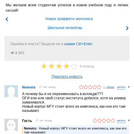
Мы желаем всем студентам успехов в новом учебном году и легких
сессий!
Новое граффити экополиса
Школьная нелюбовь
Ошибка в тексте? Выдели её и
нажми Ctrl+Enter
8 965
4 голоса
Прислать новость
Nemets
17 лет назад
лично
#
А почему бы и не переименовать в колледж???
ОГИ еле-еле свой статус института добился, хотя на универ
замахивался.
Новый корпус МГУ стоит всего их комплекса, как они его там
называют.
Гость
17 лет назад
#
Nemets:
Новый корпус МГУ стоит всего их комплекса, как они его
там называют.