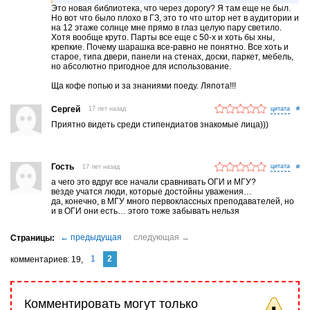
Это новая библиотека, что через дорогу? Я там еще не был.
Но вот что было плохо в ГЗ, это то что штор нет в аудитории и
на 12 этаже солнце мне прямо в глаз целую пару светило.
Хотя вообще круто. Парты все еще с 50-х и хоть бы хны,
крепкие. Почему шарашка все-равно не понятно. Все хоть и
старое, типа двери, панели на стенах, доски, паркет, мебель,
но абсолютно пригодное для использование.
Ща кофе попью и за знаниями поеду. Ляпота!!!
Сергей
17 лет назад
#
Приятно видеть среди стипендиатов знакомые лица)))
Гость
17 лет назад
#
а чего это вдруг все начали сравнивать ОГИ и МГУ?
везде учатся люди, которые достойны уважения…
да, конечно, в МГУ много первоклассных преподавателей, но
и в ОГИ они есть… этого тоже забывать нельзя
1
2
комментариев
19
Комментировать могут только