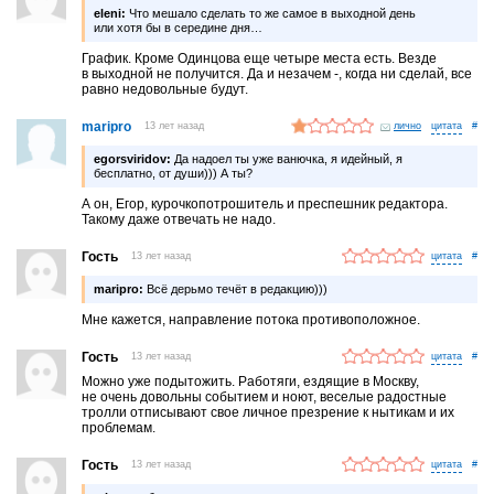
eleni:
Что мешало сделать то же самое в выходной день
или хотя бы в середине дня…
График. Кроме Одинцова еще четыре места есть. Везде
в выходной не получится. Да и незачем -, когда ни сделай, все
равно недовольные будут.
maripro
13 лет назад
лично
#
egorsviridov:
Да надоел ты уже ванючка, я идейный, я
бесплатно, от души))) А ты?
А он, Егор, курочкопотрошитель и преспешник редактора.
Такому даже отвечать не надо.
Гость
13 лет назад
#
maripro:
Всё дерьмо течёт в редакцию)))
Мне кажется, направление потока противоположное.
Гость
13 лет назад
#
Можно уже подытожить. Работяги, ездящие в Москву,
не очень довольны событием и ноют, веселые радостные
тролли отписывают свое личное презрение к нытикам и их
проблемам.
Гость
13 лет назад
#