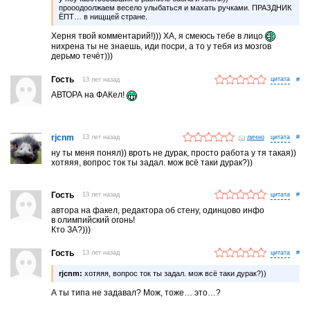
прооодоолжаем весело улыбаться и махать ручками. ПРАЗДНИК
ЁПТ… в нищщей стране.
Херня твой комментарий!))) ХА, я смеюсь тебе в лицо
нихрена ты не знаешь, иди посри, а то у тебя из мозгов
дерьмо течёт)))
Гость
13 лет назад
#
АВТОРА на ФАКел!
rjcnm
13 лет назад
лично
#
ну ты меня понял)) вроть не дурак, просто работа у тя такая))
хотяяя, вопрос ток ты задал. мож всё таки дурак?))
Гость
13 лет назад
#
автора на факел, редактора об стену, одинцово инфо
в олимпийский огонь!
Кто ЗА?)))
Гость
13 лет назад
#
rjcnm:
хотяяя, вопрос ток ты задал. мож всё таки дурак?))
А ты типа не задавал? Мож, тоже… это…?