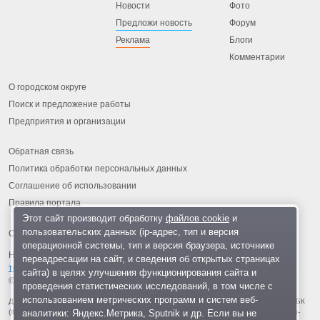
Новости
Фото
Предложи новость
Форум
Реклама
Блоги
Комментарии
О городском округе
Поиск и предложение работы
Предприятия и организации
Обратная связь
Политика обработки персональных данных
Соглашение об использовании
Правила портала
Этот сайт производит обработку
файлов cookie
и
пользовательских данных (ip-адрес, тип и версия
операционной системы, тип и версия браузера, источнике
На информационном ресурсе применяются
рекомендательные
переадресации на сайт, и сведения об открытых страницах
технологии
.
сайта) в целях улучшения функционирования сайта и
© 2013-2026 «ОИНФО»,
сделано в Одинцово
проведения статистических исследований, в том числе с
использованием метрических программ и систем веб-
Для читателей: В России признаны экстремистскими и запрещены организации ФБК
аналитики: Яндекс.Метрика, Sputnik и др. Если вы не
(Фонд борьбы с коррупцией, признан иноагентом), Штабы Навального, «Национал-