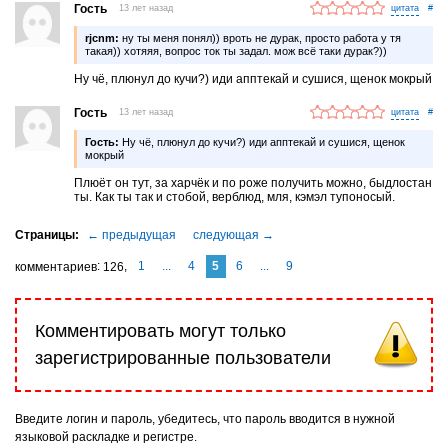
Гость
13 лет назад
#
rjcnm:
ну ты меня понял)) вроть не дурак, просто работа у тя
такая)) хотяяя, вопрос ток ты задал. мож всё таки дурак?))
Ну чё, плюнул до кучи?) иди апптекай и сушися, щенок мокрый
Гость
13 лет назад
#
Гость:
Ну чё, плюнул до кучи?) иди апптекай и сушися, щенок
мокрый
Плюёт он тут, за харчёк и по роже получить можно, быдлостан
ты. Как ты так и стобой, верблюд, мля, кэмэл тупоносый.
1
...
4
5
6
...
9
комментариев
126
Комментировать могут только
зарегистрированные пользователи
Введите логин и пароль, убедитесь, что пароль вводится в нужной
языковой раскладке и регистре.