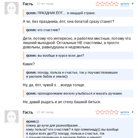
Гость
13 лет назад
#
rjcnm:
ПРАЗДНИК ЁПТ… в нищщей стране.
А чо, без праздника, ёпт, она богатой сразу станет?
rjcnm:
кто счастлив?
Дети, потому что интересно, и работяги местные, потому что
лишний выходной. Остальные НЕ счастливы, а просто
довольны, равнодушны и недовольны.
rjcnm:
вы вообще в курсе всех дел?
Каких?
rjcnm:
походу, польза и счастье, ток у поучавствовавших
в распиле бабла и земли))
Ну, да, ёпт, чужой х… всегда толще.
rjcnm:
прооодоолжаем весело улыбаться и махать ручками.
Не, давай рыдать и ап стену башкой биться.
Гость
13 лет назад
#
rjcnm:
))
плюну до кучи для разнообразия…
кому польза? кто счастлив? я про олимпиаду)) вы вообще
в курсе всех дел?)) походу, польза и счастье, ток
у поучавствовавших в распиле бабла и земли))