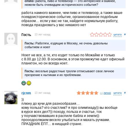
cristo:
работа, пиво и телевизор — это интереснее и важнее,
нежели быть очевидцем исторического события?
работа намного важнее, чем пиво и телевизор, а также ваше
псевдоисторическое событие, организованное подобным
образом… если у вас не так, найдите нормальную работу,
повода праздновать у вас никакого нет
Гость
13 лет назад
#
Гость:
Работяги, ездящие в Москву, не очень довольны
событием и ноют
Ноют не все, а те, кто ездит только по Можайке и только
с 8.00 до 12.00. В основном, в этом промежутке едет офисный
планктон, но он всегда ноет.
Гость:
веселые радостные тролли отписывают свое личное
презрение к нытикам и их проблемам.
rjcnm
13 лет назад
лично
#
))
плюну до кучи для разнообразия…
кому польза? кто счастлив? я про олимпиаду)) вы вообще
в курсе всех дел?)) походу, польза и счастье, ток
у поучавствовавших в распиле бабла и земли))
прооодоолжаем весело улыбаться и махать ручками.
ПРАЗДНИК ЁПТ… в нищщей стране.