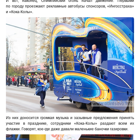
И вот, наконец, Олимпийский огонь начал движение. Первыми
по городу проезжают рекламные автобусы спонсоров, «Ингосстраха»
и «Кока-Колы».
Из них доносится громкая музыка и зазывные предложения принять
участие в празднике, сотрудники «Кока-Колы» раздают всем их
флажки. Говорят, кое-где даже давали маленькие баночки газировки.