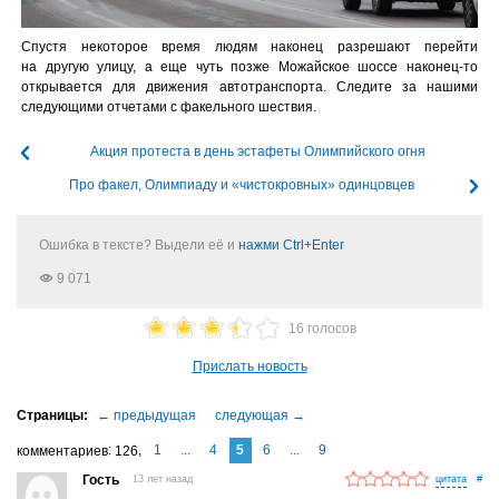
Спустя некоторое время людям наконец разрешают перейти
на другую улицу, а еще чуть позже Можайское шоссе наконец-то
открывается для движения автотранспорта. Следите за нашими
следующими отчетами с факельного шествия.
Акция протеста в день эстафеты Олимпийского огня
Про факел, Олимпиаду и «чистокровных» одинцовцев
Ошибка в тексте? Выдели её и
нажми Ctrl+Enter
9 071
16 голосов
Прислать новость
1
...
4
5
6
...
9
комментариев
126
Гость
13 лет назад
#