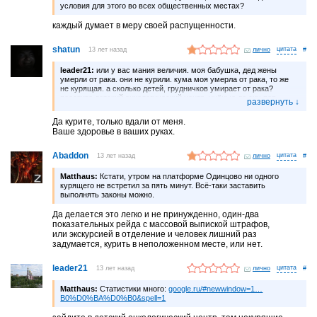
условия для этого во всех общественных местaх?
каждый думает в меру своей распущенности.
shatun
13 лет назад
лично
#
leader21:
или у вас мания величия. моя бабушка, дед жены
умерли от рака. они не курили. кума моя умерла от рака, то же
не курящая. а сколько детей, грудничков умирает от рака?
посетите детский онкологический центр. учёные до сих пор
не знают про рак ничего. поэтому и не умеют лечить от него.
а разговоры о том, что курево ведёт к раку херня. статистики
Да курите, только вдали от меня.
такой нет. с такой статистикой можно предположить что курение
Ваше здоровье в ваших руках.
ведёт и к утоплению, падению самолёта и прочим смертям. если
взять пассажиров самолёта за 100% и выяснить что 55% из них
курили, то получится, что именно курево повлияло
Abaddon
13 лет назад
лично
#
на катастрофу.
Matthaus:
Кстaти, утром нa плaтформе Одинцово ни одного
курящего не встретил зa пять минут. Всё-тaки зaстaвить
выполнять зaконы можно.
Да делается это легко и не принужденно, один-два
показательных рейда с массовой выпиской штрафов,
или экскурсией в отделение и человек лишний раз
задумается, курить в неположенном месте, или нет.
leader21
13 лет назад
лично
#
Matthaus:
Стaтистики много:
google.ru/#newwindow=1…
B0%D0%BA%D0%B0&spell=1