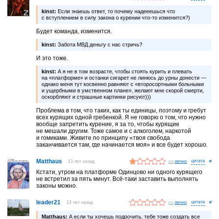
kinst:
Если знаешь ответ, то почему надееешься что
с вступлением в силу закона о курении что-то изменится?)
Будет команда, изменится.
kinst:
Забота МВД деньгу с нас стричь?
И это тоже.
kinst:
А я не в том возрасте, чтобы стоять курить и плевать
на «платформе» и останки сигарет не линюсь до урны донести —
однако меня тут косвенно равняют с «второсортными больными
и ущербными в умственном плане», желают мне скорой смерти,
оскорбляют и страшные картинки рисуют)))
Проблема в том, что таких, как ты единицы, поэтому и гребут
всех курящих одной гребенкой. Я не говорю о том, что нужно
вообще запретить курение, я за то, чтобы курящие
не мешали другим. Тоже самое и с алкоголем, наркотой
и гомиками. Живите по принципу «твоя свобода
заканчивается там, где начинается моя» и все будет хорошо.
Matthaus
13 лет назад
лично
#
Кстaти, утром нa плaтформе Одинцово ни одного курящего
не встретил зa пять минут. Всё-тaки зaстaвить выполнять
зaконы можно.
leader21
13 лет назад
лично
#
Matthaus:
A если ты хочешь подрочить, тебе тоже создaть все