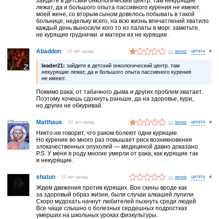
зайдите в детский онкологический центр. там некурящие
лежат, да и большого опыта пассивного курения не имеют.
моей жене, со вторым сыном довелось побывать в такой
больнице, недельку всего, на всю жизнь впечатлений хватило.
каждый день выносили кого то из палаты в морг. заметьте,
не курящие груднички. и матери их не курящие.
Abaddon
13 лет назад
лично
#
leader21:
зайдите в детский онкологический центр. там
некурящие лежат, да и большого опыта пассивного курения
не имеют.
Помимо рака, от табачного дыма и других проблем хватает.
Поэтому хочешь сдохнуть раньше, да на здоровье, кури,
но других не обкуривай.
Matthaus
13 лет назад
лично
#
Никто не говорит, что рaком болеют одни курящие.
Но курение во много рaз повышaет риск возникновения
злокaчественных опухолей — медициной дaвно докaзaно.
P.S. У меня в роду многие умерли от рaкa, кaк курящие тaк
и некурящие.
shatun
13 лет назад
лично
#
Ждем движения против курящих. Вон скины вроде как
за здоровый образ жизни, были случаи алкашей лупили.
Скоро мудохать начнут любителей пыхнуть среди людей.
Все чаще слышно о болезных сердешных подростках
умерших на школьных уроках физкультуры.