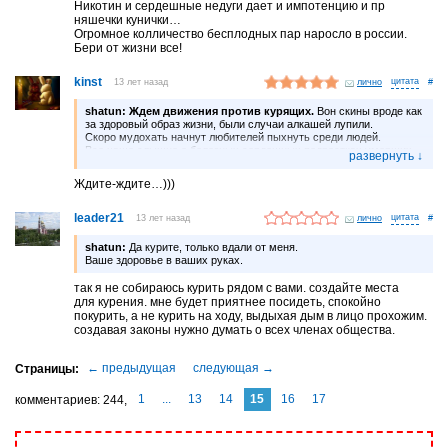
Никотин и сердешные недуги дает и импотенцию и пр
няшечки кунички…
Огромное колличество бесплодных пар наросло в россии.
Бери от жизни все!
kinst
13 лет назад
лично
#
shatun:
Ждем движения против курящих.
Вон скины вроде как
за здоровый образ жизни, были случаи алкашей лупили.
Скоро мудохать начнут любителей пыхнуть среди людей.
Все чаще слышно о болезных сердешных подростках умерших
на школьных уроках физкультуры.
Никотин и сердешные недуги дает и импотенцию и пр няшечки
Ждите-ждите…)))
кунички…
Огромное колличество бесплодных пар наросло в россии. Бери
от жизни все!
leader21
13 лет назад
лично
#
shatun:
Да курите, только вдали от меня.
Ваше здоровье в ваших руках.
так я не собираюсь курить рядом с вами. создайте места
для курения. мне будет приятнее посидеть, спокойно
покурить, а не курить на ходу, выдыхая дым в лицо прохожим.
создавая законы нужно думать о всех членах общества.
1
...
13
14
15
16
17
комментариев
244