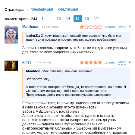
1
...
13
14
15
16
17
комментариев
244
Matthaus
13 лет назад
лично
#
leader21:
2. хочу травиться. создай мне условия что бы я мог
травиться в поездах и прочих местах долгого пребывания.
A если ты хочешь подрочить, тебе тоже создaть все условия
для этого во всех общественных местaх?
kinst
13 лет назад
лично
#
Abaddon:
Мне ответить, или сам знаешь?
Это забота МВД.
А тебе это так интересно? Если да, то просто поверь на слово. Я
уже не в том возрасте, чтобы пиво на лавочках пить.
Предпочитаю дома или в соответствующих заведениях.
Если знаешь ответ, то почему надееешься что с вступлением
в силу закона о курении что-то изменится?)
Забота МВД деньгу с нас стричь?
А я не в том возрасте, чтобы стоять курить и плевать
на «платформе» и останки сигарет не линюсь до урны
донести — однако меня тут косвенно равняют
с «второсортными больными и ущербными в умственном
плане», желают мне скорой смерти, оскорбляют и страшные