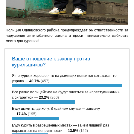
Полиция Одинцовского района предупреждает об ответственности за
нарушение антитабачного закона и просит внимательно выбирать
места для курения!
Ваше отношение к закону против
курильщиков?
Я не курю, и хорошо, что на дымящих появится хоть какая-то
управа —
40.7%
(457)
Все равно полицейские не будут гоняться за «преступниками»
с сигареткой —
23.2%
(260)
Буду дымить, где хочу. В крайнем случае — заплачу
—
17.4%
(195)
Буду курить в разрешенных местах — зачем лишний раз
нарываться на неприятности —
13.5%
(152)