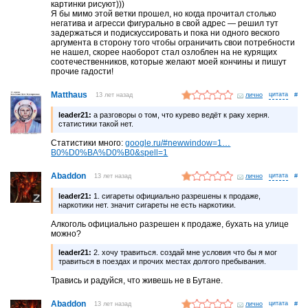
картинки рисуют)))
Я бы мимо этой ветки прошел, но когда прочитал столько
негатива и агресси фигурально в свой адрес — решил тут
задержаться и подискуссировать и пока ни одного веского
аргумента в сторону того чтобы ограничить свои потребности
не нашел, скорее наоборот стал озлоблен на не курящих
соотечественников, которые желают моей кончины и пишут
прочие гадости!
Matthaus
13 лет назад
лично
#
leader21:
а разговоры о том, что курево ведёт к раку херня.
статистики такой нет.
Стaтистики много:
google.ru/#newwindow=1…
B0%D0%BA%D0%B0&spell=1
Abaddon
13 лет назад
лично
#
leader21:
1. сигареты официально разрешены к продаже,
наркотики нет. значит сигареты не есть наркотики.
Алкоголь официально разрешен к продаже, бухать на улице
можно?
leader21:
2. хочу травиться. создай мне условия что бы я мог
травиться в поездах и прочих местах долгого пребывания.
Травись и радуйся, что живешь не в Бутане.
Abaddon
13 лет назад
лично
#