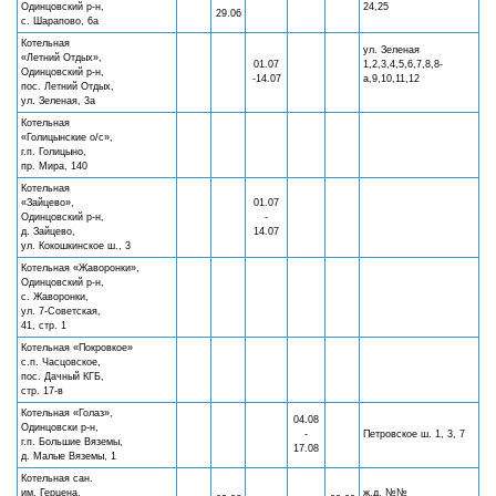
Одинцовский р-н,
24,25
29.06
с. Шарапово, 6а
Котельная
ул. Зеленая
«Летний Отдых»,
01.07
1,2,3,4,5,6,7,8,8-
Одинцовский р-н,
-14.07
а,9,10,11,12
пос. Летний Отдых,
ул. Зеленая, 3а
Котельная
«Голицынские о/с»,
г.п. Голицыно,
пр. Мира, 140
Котельная
«Зайцево»,
01.07
Одинцовский р-н,
-
д. Зайцево,
14.07
ул. Кокошкинское ш., 3
Котельная «Жаворонки»,
Одинцовский р-н,
с. Жаворонки,
ул. 7-Советская,
41, стр. 1
Котельная «Покровкое»
с.п. Часцовское,
пос. Дачный КГБ,
стр. 17-в
Котельная «Голаз»,
04.08
Одинцовски р-н,
-
Петровское ш. 1, 3, 7
г.п. Большие Вяземы,
17.08
д. Малые Вяземы, 1
Котельная сан.
им. Герцена,
ж.д. №№