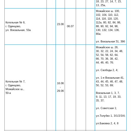
18, 23, 27, 14, 7, 15,
13, 25а,
Можайское ш. 100,
102, 104, 110, 112,
114, 116, 118, 120,
Котельная № 6,
112а, 80, 82, 84, 86,
23.06
г. Одинцово,
06.07
88, 90, 92, 94, 98,
ул. Вокзальная, 53а
130, 132, 134, 136,
80а;
ул. Вокзальная 51, 39б
Можайское ш. 26,
30, 32, 22, 24, 34, 48,
52, 54, 58, 62, 64,
66, 70, 36, 38, 42,
44, 46, 40, 76;
ул. Свободы 2, 4;
ул. 1-я Вокзальная 41,
Котельная № 7,
43, 44, 45, 46, 47, 48,
16.06
г. Одинцово,
50, 52, 53, 69;
-
Можайское ш.,
29.06
50-а
Вокзальная 1, 3, 7,
9, 11, 13, 17, 19, 33,
35, 37;
ул. Советская 1;
ул.Толубко 1, 3/1/2/3/4;
ул.Баковка 2, 4, 8