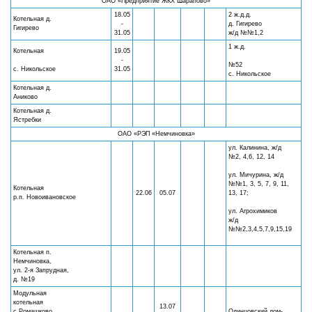
ОАО «Предприятие ЖКХ Шарапово»
18.05
2 ж.д.д.
Котельная д.
-
д. Гигирево
Гигирево
31.05
ж/д №№1,2
1 ж.д.
Котельная
19.05
-
№52
с. Никольское
31.05
с. Никольское
Котельная д.
Аниково
Котельная д.
Ястребки
ОАО «РЭП «Немчиновка»
ул. Калинина, ж/д
№2, 4,6, 12, 14
ул. Мичурина, ж/д
№№1, 3, 5, 7, 9, 11,
Котельная
22.06
05.07
13, 17;
р.п. Новоивановское
ул. Агрохимиков
ж/д
№№2,3,4,5,7,9,15,19
Котельная п.
Немчиновка,
ул. 2-я Запрудная,
д. №19
Модульная
котельная
13.07
с.Ромашково,
Одинцовский дом-