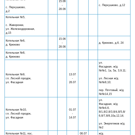
15.06
-
с. Перхушково, д.12
с. Перхушково,
28.06
д.2
Котельная №5,
с. Жаворонки,
ул. Железнодорожная,
д.15
15.06
Котельная №6,
-
д. Крюково, д.6, 24
д. Крюково
28.06
Котельная №8,
д. Крюково
ул.
Фасадная, ж/д
№№1, 1а, 5а, 3,9,11;
Котельная №9,
13.07
г.п. Лесной городок,
-
ул. Лесная ж/д
ул. Фасадная
26.07
№№8,10;
пер. Почтовый, ж/д
№№14,15
ул.
Фасадная, ж/д
№№4,6,
Котельная №10,
01.07
8/1,8/2,8/3,8/4,8/5,8/
г.п. Лесной городок,
-
6,8/7,8/8,10а,12,14;
ул. Фасадная
14.07
ул. Энергетиков ж/д
№2
Котельная №11, пос.
06.07
ж/д