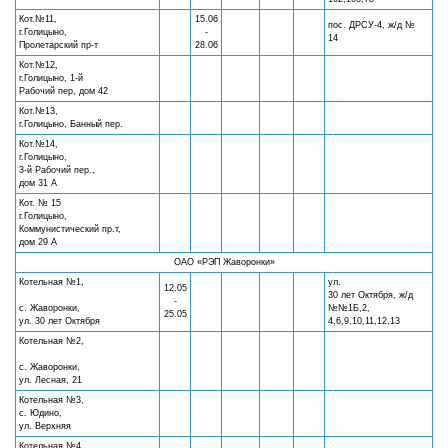
Кот.№11,
15.06
пос. ДРСУ-4, ж/д №
г.Голицыно,
-
14
Пролетарский пр-т
28.06
Кот.№12,
г.Голицыно, 1-й
Рабочий пер, дом 42
Кот.№13,
г.Голицыно, Банный пер.
Кот.№14,
г.Голицыно,
3-й Рабочий пер.,
дом 31 А
Кот. № 15
г.Голицыно,
Коммунистический пр.т,
дом 29 А
ОАО «РЭП Жаворонки»
Котельная №1,
ул.
12.05
30 лет Октября, ж/д
-
с. Жаворонки,
№№1Б,2,
25.05
ул. 30 лет Октября
4,6,9,10,11,12,13
Котельная №2,
с. Жаворонки,
ул. Лесная, 21
Котельная №3,
с. Юдино,
ул. Верхняя
Котельная №4,