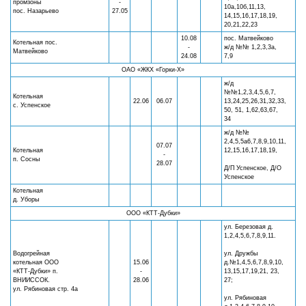
промзоны
-
10а,10б,11,13,
пос. Назарьево
27.05
14,15,16,17,18,19,
20,21,22,23
10.08
пос. Матвейково
Котельная пос.
-
ж/д №№ 1,2,3,3а,
Матвейково
24.08
7,9
ОАО «ЖКХ «Горки-Х»
ж/д
№№1,2,3,4,5,6,7,
Котельная
22.06
06.07
13,24,25,26,31,32,33,
с. Успенское
50, 51, 1,62,63,67,
34
ж/д №№
2,4,5,5а6,7,8,9,10,11,
07.07
Котельная
12,15,16,17,18,19,
-
п. Сосны
28.07
Д/П Успенское, Д/О
Успенское
Котельная
д. Уборы
ООО «КТТ-Дубки»
ул. Березовая д.
1,2,4,5,6,7,8,9,11.
Водогрейная
ул. Дружбы
котельная ООО
15.06
д.№1,4,5,6,7,8,9,10,
«КТТ-Дубки» п.
-
13,15,17,19,21, 23,
ВНИИССОК.
28.06
27;
ул. Рябиновая стр. 4а
ул. Рябиновая