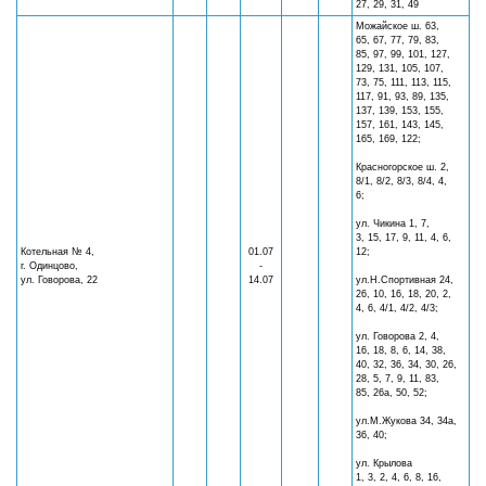
27, 29, 31, 49
Можайское ш. 63,
65, 67, 77, 79, 83,
85, 97, 99, 101, 127,
129, 131, 105, 107,
73, 75, 111, 113, 115,
117, 91, 93, 89, 135,
137, 139, 153, 155,
157, 161, 143, 145,
165, 169, 122;
Красногорское ш. 2,
8/1, 8/2, 8/3, 8/4, 4,
6;
ул. Чикина 1, 7,
3, 15, 17, 9, 11, 4, 6,
Котельная № 4,
01.07
12;
г. Одинцово,
-
ул. Говорова, 22
14.07
ул.Н.Спортивная 24,
26, 10, 16, 18, 20, 2,
4, 6, 4/1, 4/2, 4/3;
ул. Говорова 2, 4,
16, 18, 8, 6, 14, 38,
40, 32, 36, 34, 30, 26,
28, 5, 7, 9, 11, 83,
85, 26а, 50, 52;
ул.М.Жукова 34, 34а,
36, 40;
ул. Крылова
1, 3, 2, 4, 6, 8, 16,