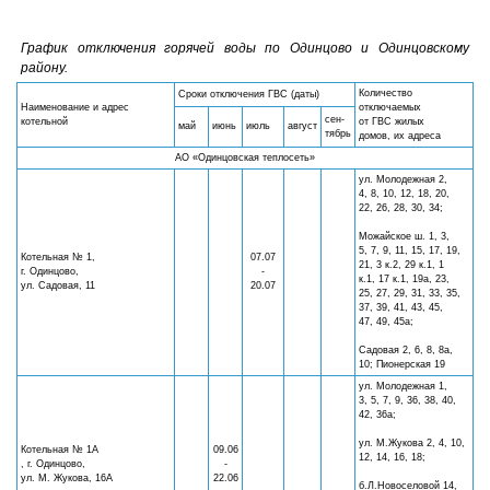
График отключения горячей воды по Одинцово и Одинцовскому
району.
Количество
Сроки отключения ГВС (даты)
Наименование и адрес
отключаемых
сен-
котельной
от ГВС жилых
май
июнь
июль
август
тябрь
домов, их адреса
АО
«Одинцовская теплосеть»
ул. Молодежная 2,
4, 8, 10, 12, 18, 20,
22, 26, 28, 30, 34;
Можайское ш. 1, 3,
5, 7, 9, 11, 15, 17, 19,
Котельная № 1,
07.07
21, 3 к.2, 29 к.1, 1
г. Одинцово,
-
к.1, 17 к.1, 19а, 23,
ул. Садовая, 11
20.07
25, 27, 29, 31, 33, 35,
37, 39, 41, 43, 45,
47, 49, 45а;
Садовая 2, 6, 8, 8а,
10; Пионерская 19
ул. Молодежная 1,
3, 5, 7, 9, 36, 38, 40,
42, 36а;
ул. М.Жукова 2, 4, 10,
Котельная № 1А
09.06
12, 14, 16, 18;
, г. Одинцово,
-
ул. М. Жукова, 16А
22.06
б.Л.Новоселовой 14,