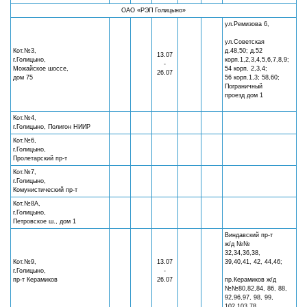
ОАО «РЭП Голицыно»
ул.Ремизова 6,
ул.Советская
Кот.№3,
д.48,50; д.52
13.07
г.Голицыно,
корп.1,2,3,4,5,6,7,8,9;
-
Можайское шоссе,
54 корп. 2,3,4;
26.07
дом 75
56 корп.1,3; 58,60;
Пограничный
проезд дом 1
Кот.№4,
г.Голицыно, Полигон НИИР
Кот.№6,
г.Голицыно,
Пролетарский пр-т
Кот.№7,
г.Голицыно,
Комунистический пр-т
Кот.№8А,
г.Голицыно,
Петровское ш., дом 1
Виндавский пр-т
ж/д №№
32,34,36,38,
Кот.№9,
13.07
39,40,41, 42, 44,46;
г.Голицыно,
-
пр-т Керамиков
26.07
пр.Керамиков ж/д
№№80,82,84, 86, 88,
92,96,97, 98, 99,
102,103,78