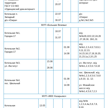
-
территория
интернат
20.07
ГБСУ СО МО
«Одинцовский дом-интернат»
Котельная п.
22.07
д\о
Западный
-
«Озера»
д/о «Озера»
30.07
д.№1,№2,№5
МУП «Большие Вяземы»
18.07
Котельная №1,
ж/д
-
Городок-17
№№29,22/2,22,24,26
31.07
,27,28,30, 29/1,31
ж/д
01.08
№№1,2,3,4,6,7,8,9,1
Котельная №2,
-
0,11,12,13,
Городок-17
14.08
14,15,16,17,18,19,20,
21,23,1а,2,2/1,25
15.06
Котельная №3,
ул. Институт, ж/д
-
ул. Институт
№№1,2,3,5,6,7,8,16
28.06
пос. Школьный, ж/д
№№1,2,3,4,5,6,7,8,8
01.08
а,9,10, 11, 12;
Котельная №4,
-
пос. Школьный
14.08
ул. Можайское
шоссе ж/д
№№1,4,5,6,7,2,3
МУП «ЖКХ Назарьево»
ж/д №№
1,2,3,4,4а,5,6,7,8,
Котельная
13.05
9,10,