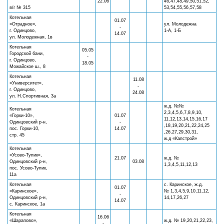
22.06
46,47,48,49,50,51,52,
в/г № 315
53,54,55,56,57,58
Котельная
01.07
«Отрадное»,
ул. Молодежна
-
г. Одинцово,
1-А, 1-Б
14.07
ул. Молодежная, 1в
Котельная
05.05
Городской бани,
-
г. Одинцово,
18.05
Можайское ш., 8
Котельная
11.08
«Университет»,
-
г. Одинцово,
24.08
ул. Н.Спортивная, 3а
ж.д. №№
Котельная
2,3,4,5,6,7,8,9,10,
«Горки-10»,
01.07
11,12,13,14,15,16,17
Одинцовский р-н,
-
,18,19,20,21,22,24,25
пос. Горки-10,
14.07
,26,27,29,30,31,
стр. 45
ж.д «Капстрой»
Котельная
«Усово-Тупик»,
21.07
ж.д. №
Одинцовский р-н,
03.08
1,3,4,5,11,12,13
пос. Усово-Тупик,
11а
Котельная
с. Каринское, ж.д.
01.07
«Каринское»,
№ 1,3,4,5,9,10,11,12,
-
Одинцовский р-н,
14,17,26,27
14.07
с. Каринское, 1а
Котельная
16.06
«Шарапово»,
ж.д. № 19,20,21,22,23,
-