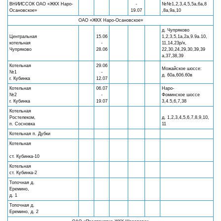
ВНИИССОК ОАО «ЖКХ Наро-
-
№№1,2,3,4,5,5а,6а,8
Осановское»
19.07
,8а,9а,10
ОАО «ЖКХ Наро-Осановское»
д. Чупряково
Центральная
15.06
1,2,3,5,1а,2а,9.9а.10,
котельная
-
11,14,23р/к,
Чупряково
28.06
22,30,24,29,30,39,39
а,37,38,39
Котельная
29.06
Можайское шоссе:
№1
-
д. 60а,60б.60в
г. Кубинка
12.07
Котельная
06.07
Наро-
№2
-
Фоминское шоссе
г. Кубинка
19.07
3,4.5,6,7,38
Котельная
Ростелеком,
д. 1,2,3,4,5,6,7,8,9,10,
п. Сосновка
11
Котельная п. Дубки
Котельная
ст. Кубинка-10
Котельная
ст. Кубинка-2
Топочная д.
Еремино,
д. 1
Топочная д.
Еремино, д. 2