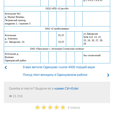
д.1 3,4,6,7,8,9,10
ООО НПО «Союз-М»
Котельная №1
д. Малые Вяземы,
Петровский проезд,
владение 2, строение 5
ОАО «Стройполимер»
ул.Заводская
Котельная
01.07
№№ 6,8, 13, 22,
д. Хлюпино,
-
23, 24, 26, 27, 28,
ул. Заводская, 1А
15.07
29
ОАО «Пансионат с лечением Солнечная поляна»
Котельная д.
без отключений
Волково
Одинцовский район
9 мая жители Одинцово съели 4000 порций каши
Поезд сбил женщину в Одинцовском районе
Ошибка в тексте? Выдели её и
нажми Ctrl+Enter
21 216
4 голоса