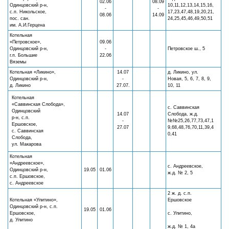
02.06
08.09
Одинцовский р-н,
10,11,12,13,14,15,16,
-
-
с.п. Никольское,
17,23,47,48,19,20,21,
08.06
14.09
пос. сан.
24,25,45,46,49,50,51
им. А.И.Герцена
Котельная
«Петровское»,
09.06
Одинцовский р-н,
-
Петровское ш., 5
г.п. Большие
22.06
Вяземы
Котельная «Ликино»,
14.07
д. Ликино, ул.
Одинцовский р-н,
-
Новая, 5, 6, 7, 8, 9,
д. Ликино
27.07.
10, 11
Котельная
«Саввинская Слобода»,
с. Саввинская
Одинцовский
14.07
Слобода, ж.д.
р-н, с.п.
-
№№25,26,77,73,47,1
Ершовское,
27.07
9,68,48,76,70,11,39,4
с. Саввинская
0,41
Слобода,
ул. Макарова
Котельная
«Андреевское»,
с. Андреевское,
Одинцовский р-н,
19.05
01.06
ж.д. № 2, 5
с.п. Ершовское,
с. Андреевское
2 ж. д. с.п.
Котельная «Улитино»,
Ершовское
Одинцовский р-н, с.п.
19.05
01.06
Ершовское,
с. Улитино,
д. Улитино
ж.д. № 1, 4а