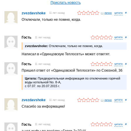
Прислать новость
zvezdavshoke
11 лет назад
лично
#
Отключали, только не помню, когда.
Гость
11 лет назад
#
zvezdavshoke:
Отключали, только не помню, когда.
Написал в «Одинцовскую Теплосеть» может ответят.
Гость
11 лет назад
#
Пришел ответ от «Одинцовской Теплосети» по Союзной, 36
Цитата:
Предварительная информация по отключению горячей
воды котельной No. 8-А,
с 07.07. по 20.07.2015 г.
zvezdavshoke
11 лет назад
лично
#
Спасибо за информацию!
Гость
11 лет назад
#
а нет инфы по посёлку «Горки-2»?? (((