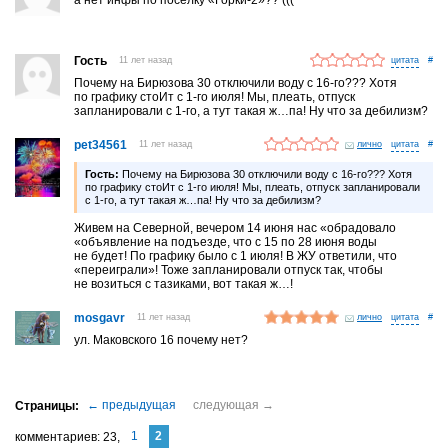
Гость
11 лет назад
#
Почему на Бирюзова 30 отключили воду с 16-го??? Хотя
по графику стоИт с 1-го июля! Мы, плеать, отпуск
запланировали с 1-го, а тут такая ж…па! Ну что за дебилизм?
pet34561
11 лет назад
лично
#
Гость:
Почему на Бирюзова 30 отключили воду с 16-го??? Хотя
по графику стоИт с 1-го июля! Мы, плеать, отпуск запланировали
с 1-го, а тут такая ж…па! Ну что за дебилизм?
Живем на Северной, вечером 14 июня нас «обрадовало
«объявление на подъезде, что с 15 по 28 июня воды
не будет! По графику было с 1 июля! В ЖУ ответили, что
«переиграли»! Тоже запланировали отпуск так, чтобы
не возиться с тазиками, вот такая ж…!
mosgavr
11 лет назад
лично
#
ул. Маковского 16 почему нет?
1
2
комментариев
23