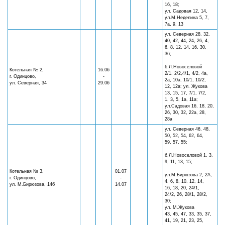
16, 18;
ул. Садовая 12, 14,
ул.М.Неделина 5, 7,
7а, 9, 13
ул. Северная 28, 32,
40, 42, 44, 24, 26, 4,
6, 8, 12, 14, 16, 30,
36;
б.Л.Новоселовой
Котельная № 2,
16.06
2/1, 2/2,4/1, 4/2, 4а,
г. Одинцово,
-
2а, 10а, 10/1, 10/2,
ул. Северная, 34
29.06
12, 12а; ул. Жукова
13, 15, 17, 7/1, 7/2,
1, 3, 5, 1а, 11а;
ул.Садовая 16, 18, 20,
26, 30, 32, 22а, 28,
28а
ул. Северная 46, 48,
50, 52, 54, 62, 64,
59, 57, 55;
б.Л.Новоселовой 1, 3,
9, 11, 13, 15;
Котельная № 3,
01.07
ул.М.Бирюзова 2, 2А,
г. Одинцово,
-
4, 6, 8, 10, 12, 14,
ул. М.Бирюзова, 14б
14.07
16, 18, 20, 24/1,
24/2, 26, 28/1, 28/2,
30;
ул. М.Жукова
43, 45, 47, 33, 35, 37,
41, 19, 21, 23, 25,