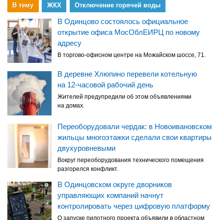
В тему
ЖКХ
Отключение горячей воды
В Одинцово состоялось официальное
открытие офиса МосОблЕИРЦ по новому
адресу
В торгово-офисном центре на Можайском шоссе, 71.
В деревне Хлюпино перевели котельную
на 12-часовой рабочий день
Жителей предупредили об этом объявлениями
на домах.
Переоборудовали чердак: в Новоивановском
жильцы многоэтажки сделали свои квартиры
двухуровневыми
Вокруг переоборудования технического помещения
разгорелся конфликт.
В Одинцовском округе дворников
управляющих компаний начнут
контролировать через цифровую платформу
О запуске пилотного проекта объявили в областном