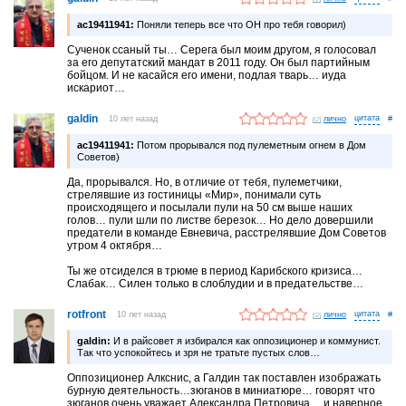
ac19411941:
Поняли теперь все что ОН про тебя говорил)
Сученок ссаный ты… Серега был моим другом, я голосовал
за его депутатский мандат в 2011 году. Он был партийным
бойцом. И не касайся его имени, подлая тварь… иуда
искариот…
galdin
10 лет назад
лично
#
ac19411941:
Потом прорывался под пулеметным огнем в Дом
Советов)
Да, прорывался. Но, в отличие от тебя, пулеметчики,
стрелявшие из гостиницы «Мир», понимали суть
происходящего и посылали пули на 50 см выше наших
голов… пули шли по листве березок… Но дело довершили
предатели в команде Евневича, расстрелявшие Дом Советов
утром 4 октября…
Ты же отсиделся в трюме в период Карибского кризиса…
Слабак… Силен только в слоблудии и в предательстве…
rotfront
10 лет назад
лично
#
galdin:
И в райсовет я избирался как оппозиционер и коммунист.
Так что успокойтесь и зря не тратьте пустых слов…
Оппозиционер Алкснис, а Галдин так поставлен изображать
бурную деятельность…зюганов в миниатюре… говорят что
зюганов очень уважает Александра Петровича… и наверное