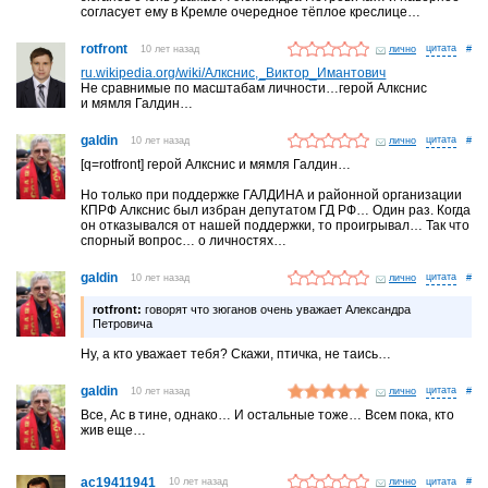
согласует ему в Кремле очередное тёплое креслице…
rotfront
10 лет назад
лично
#
ru.wikipedia.org/wiki/Алкснис,_Виктор_Имантович
Не сравнимые по масштабам личности…герой Алкснис
и мямля Галдин…
galdin
10 лет назад
лично
#
[q=rotfront] герой Алкснис и мямля Галдин…
Но только при поддержке ГАЛДИНА и районной организации
КПРФ Алкснис был избран депутатом ГД РФ… Один раз. Когда
он отказывался от нашей поддержки, то проигрывал… Так что
спорный вопрос… о личностях…
galdin
10 лет назад
лично
#
rotfront:
говорят что зюганов очень уважает Александра
Петровича
Ну, а кто уважает тебя? Скажи, птичка, не таись…
galdin
10 лет назад
лично
#
Все, Ас в тине, однако… И остальные тоже… Всем пока, кто
жив еще…
ac19411941
10 лет назад
лично
#