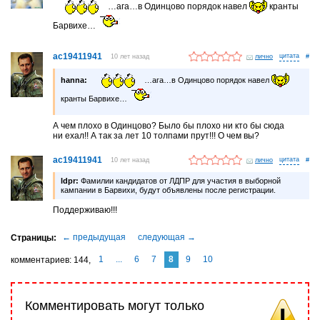
…ага…в Одинцово порядок навел
кранты
Барвихе…
ac19411941
10 лет назад
лично
#
hanna:
…ага…в Одинцово порядок навел
кранты Барвихе…
А чем плохо в Одинцово? Было бы плохо ни кто бы сюда
ни ехал!! А так за лет 10 толпами прут!!! О чем вы?
ac19411941
10 лет назад
лично
#
ldpr:
Фамилии кандидатов от ЛДПР для участия в выборной
кампании в Барвихи, будут объявлены после регистрации.
Поддерживаю!!!
1
...
6
7
8
9
10
комментариев
144
Комментировать могут только