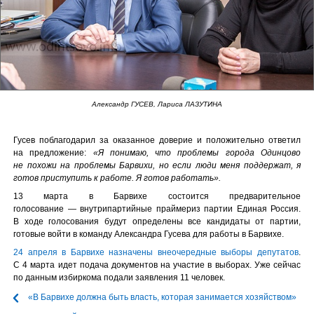
Александр ГУСЕВ, Лариса ЛАЗУТИНА
Гусев поблагодарил за оказанное доверие и положительно ответил
на предложение:
«Я понимаю, что проблемы города Одинцово
не похожи на проблемы Барвихи, но если люди меня поддержат, я
готов приступить к работе. Я готов работать».
13 марта в Барвихе состоится предварительное
голосование — внутрипартийные праймериз партии Единая Россия.
В ходе голосования будут определены все кандидаты от партии,
готовые войти в команду Александра Гусева для работы в Барвихе.
24 апреля в Барвихе назначены внеочередные выборы депутатов
.
С 4 марта идет подача документов на участие в выборах. Уже сейчас
по данным избиркома подали заявления 11 человек.
«В Барвихе должна быть власть, которая занимается хозяйством»