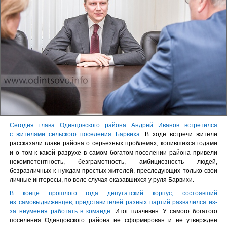
Сегодня глава Одинцовского района Андрей Иванов встретился
с жителями сельского поселения Барвиха
. В ходе встречи жители
рассказали главе района о серьезных проблемах, копившихся годами
и о том к какой разрухе в самом богатом поселении района привели
некомпетентность, безграмотность, амбициозность людей,
безразличных к нуждам простых жителей, преследующих только свои
личные интересы, по воле случая оказавшихся у руля Барвихи.
В конце прошлого года депутатский корпус, состоявший
из самовыдвиженцев, представителей разных партий развалился из-
за неумения работать в команде
. Итог плачевен. У самого богатого
поселения Одинцовского района не сформирован и не утвержден