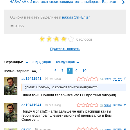
НАВАЛЬНЫЙ выставит своих кандидатов на выборах в Барвихе
Ошибка в тексте? Выдели её и
нажми Ctrl+Enter
9 055
6 голосов
Прислать новость
1
...
6
7
8
9
10
комментариев
144
ac19411941
10 лет назад
лично
#
galdin:
Сволочь, не касайся памяти коммуниста!.
Пшел вон!!! Поняли теперь все что ОН про тебя говорил)
ac19411941
10 лет назад
лично
#
Пойду я спать)))) а ты дальше че нить распиши как ты
героически под пулеметным огнем) прорывался в Дом
Советов…
galdin
10 лет назад
лично
#