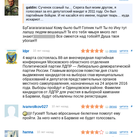
galdin:
Сученок ссаный ты… Серега был моим другом, я
голосовал за его депутатский мандат в 2011 году. Он был
партийным бойцом. И не касайся его имени, подлая тварь… иуда
искариот…
БуГагагагагагааа! Кому было бы!!! Гопник ты!!! Ты по Ину тут
лапшу людям вешаешь!!! Те кто тебя чмыря много лет
знают)))))))))))))))))) Все смеются над тобой!!! Душа твоя
убогая!!!
ldpr
10 лет назад
лично
#
4 марта состоялась 88-ая внеочередная партийная
конференция Московского областного отделения
Политической партии ЛДПР — Либерально-демократической
партии России. Главным вопросом повестки дня стало
выдвижение кандидатов на выборах глав муниципальных
образований и депутатов представительных органов
местного самоуправления, назначенных на 24 апреля 2016
года. Выборы пройдут и Одинцовском районе. Фамилии
кандидатов от ЛДПР для участия в выборной кампании
в Барвихи, будут объявлены после регистрации.
ivanvolkov027
10 лет назад
лично
#
)))! Гусев!!! Только вбросанные белютени помогут ему
пройти. За него никто в Барвихе не будет голосовать.
hanna
10 лет назад
лично
#