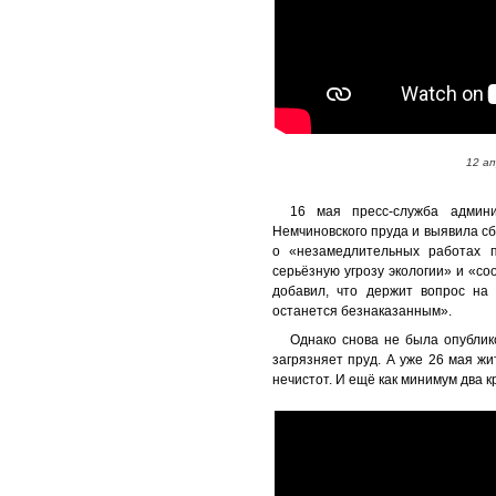
12 а
16 мая пресс-служба админи
Немчиновского пруда и выявила с
о «незамедлительных работах п
серьёзную угрозу экологии» и «с
добавил, что держит вопрос на
останется безнаказанным».
Однако снова не была опублик
загрязняет пруд. А уже 26 мая ж
нечистот. И ещё как минимум два 