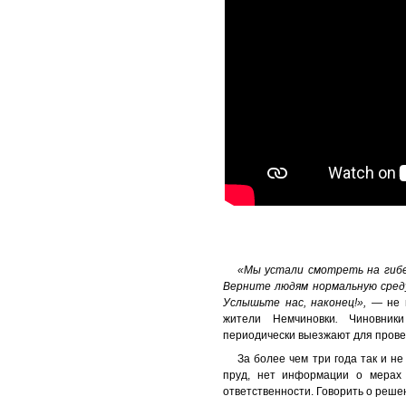
«Мы устали смотреть на гибе
Верните людям нормальную среду
Услышьте нас, наконец!», —
не 
жители Немчиновки
.
Чиновник
периодически выезжают для провер
За более чем три года так и н
пруд, нет информации о мерах
ответственности. Говорить о реше