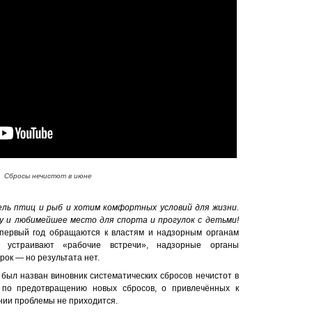
Сбросы нечистот в июне
ль птиц и рыб и хотим комфортных условий для жизни.
 и любимейшее место для спорта и прогулок с детьми!
первый год обращаются к властям и надзорным органам
и устраивают «рабочие встречи», надзорные органы
ок — но результата нет.
е был назван виновник систематических сбросов нечистот в
 по предотвращению новых сбросов, о привлечённых к
нии проблемы не приходится.