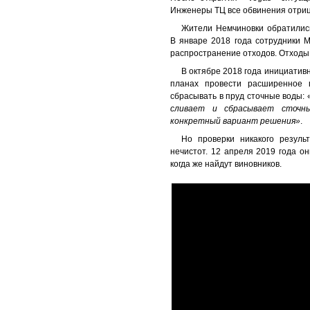
Инженеры ТЦ все обвинения отриц
Жители Немчиновки обратились
В январе 2018 года сотрудники 
распространение отходов. Отход
В октябре 2018 года инициатив
планах провести расширенное 
сбрасывать в пруд сточные воды: 
сливает и сбрасывает сточны
конкретный вариант решения»
.
Но проверки никакого резуль
нечистот. 12 апреля 2019 года о
когда же найдут виновников.