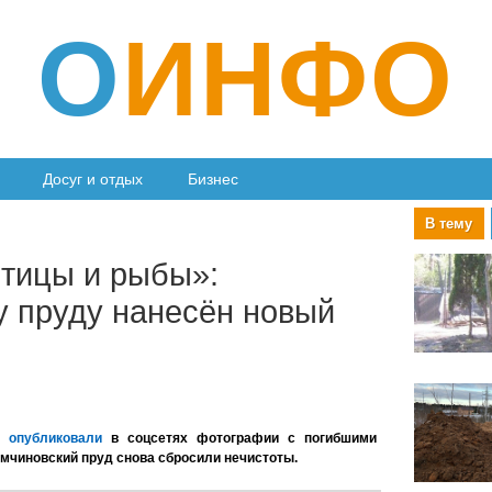
О
ИНФО
Досуг и отдых
Бизнес
В тему
птицы и рыбы»:
 пруду нанесён новый
ки
опубликовали
в соцсетях фотографии с погибшими
мчиновский пруд снова сбросили нечистоты.