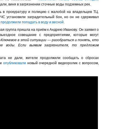
али, виня в загрязнении сточные воды подземных рек.
 в прокуратуру и полицию с жалобой на владельцев ТЦ.
МЧС установили заградительный бон, но он не сдерживал
ы
продолжили попадать в воду и весной
.
ная группа пришла на приём к Андрею Иванову. Он заявил о
выездное совещание с предприятиями, которые могут
«
Ключевое в этой ситуации — разобраться и понять, кто
е воды. Если выявим загрязнителя, то предложим
тата не дали, жители продолжили сообщать о сбросах
ни
опубликовали
новый очередной видеоролик с вопросом,