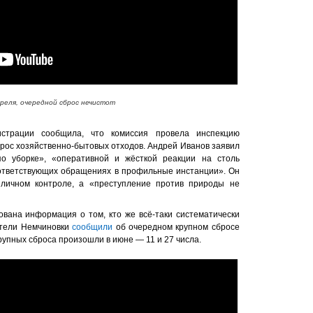
преля, очередной сброс нечистот
страции сообщила, что комиссия провела инспекцию
брос хозяйственно-бытовых отходов. Андрей Иванов заявил
о уборке», «оперативной и жёсткой реакции на столь
оответствующих обращениях в профильные инстанции». Он
 личном контроле, а «преступление против природы не
ована информация о том, кто же всё-таки систематически
ители Немчиновки
сообщили
об очередном крупном сбросе
крупных сброса произошли в июне — 11 и 27 числа.