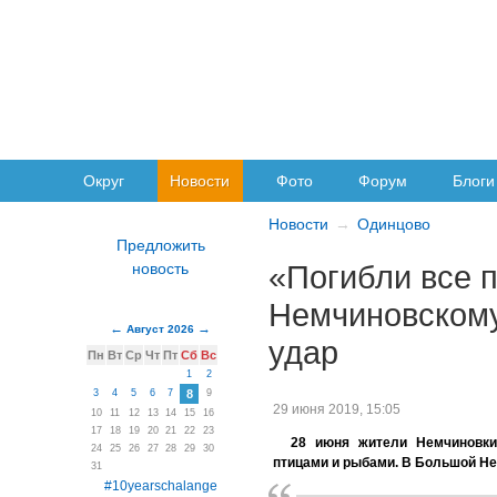
Округ
Новости
Фото
Форум
Блоги
Новости
Одинцово
«Погибли все 
Немчиновскому
Август 2026
удар
Пн
Вт
Ср
Чт
Пт
Сб
Вс
1
2
3
4
5
6
7
8
9
29 июня 2019, 15:05
10
11
12
13
14
15
16
17
18
19
20
21
22
23
28 июня жители Немчинов
24
25
26
27
28
29
30
птицами и рыбами. В Большой Не
31
#10yearschalange