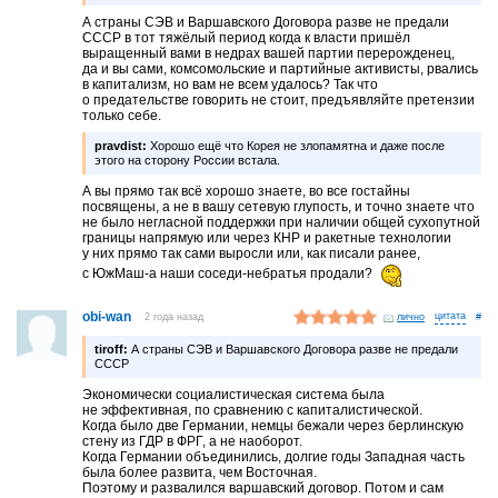
А страны СЭВ и Варшавского Договора разве не предали
СССР в тот тяжёлый период когда к власти пришёл
выращенный вами в недрах вашей партии перерожденец,
да и вы сами, комсомольские и партийные активисты, рвались
в капитализм, но вам не всем удалось? Так что
о предательстве говорить не стоит, предъявляйте претензии
только себе.
pravdist:
Хорошо ещё что Корея не злопамятна и даже после
этого на сторону России встала.
А вы прямо так всё хорошо знаете, во все гостайны
посвящены, а не в вашу сетевую глупость, и точно знаете что
не было негласной поддержки при наличии общей сухопутной
границы напрямую или через КНР и ракетные технологии
у них прямо так сами выросли или, как писали ранее,
с ЮжМаш-а наши соседи-небратья продали?
obi-wan
2 года назад
лично
#
tiroff:
А страны СЭВ и Варшавского Договора разве не предали
СССР
Экономически социалистическая система была
не эффективная, по сравнению с капиталистической.
Когда было две Германии, немцы бежали через берлинскую
стену из ГДР в ФРГ, а не наоборот.
Когда Германии объединились, долгие годы Западная часть
была более развита, чем Восточная.
Поэтому и развалился варшавский договор. Потом и сам