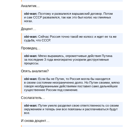
Аналитик…
obi-wan:
Поэтому и развалился варшавский договор. Потом
и сам СССР развалился, так как это был колос на глиняных
ногах.
Доцент…
obi-wan:
Сейчас Россия точно такой же колосс и ждет ее та же
судьба, что СССР.
Провидец…
obi-wan:
Мягко выражаясь, опрометчивые действия Путина
за последние 3 года многократно ускорили деструктивные
процессы.
Опять аналитик?
obi-wan:
Если бы не Путин, то Россия могла бы находится
в своем состоянии неограниченно долго. Но Путин своими, мягко
говоря необдуманными действиями поставил само дальнейшее
существеннее России под сомнение.
Сослагатель…
obi-wan:
Путин умело разделил свою ответственность со своим
окружением и теперь они все повязаны и расплачиваться будут
все.
И снова доцент…