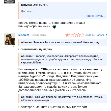
lenivets:
Экономист…
Диссидент…
Аналитик…
Короче можно назвать: «пропагандист оттуда»
Доцент…
или «доморощенный».
Провидец…
lenivets
2 года назад
лично
#
Опять аналитик?
obi-wan:
Развала России я не хотел и кровавой бани не хочу.
Сослагатель…
Сомнительно, ну ладно.
И снова доцент…
obi-wan:
Я говорю, что политика имперского превосходства,
И снова диссидент…
желания определять судьбы других стран, как раз ведут Россию
Толерант…
к кровавой бане.
Вот интересно, США, их сателлиты там и пятая колонна тут,
собираются Путина слушать, или как глухари будут свои
мантры буробить? Вроде, Владимир Владимирович уже
100500 раз на различных площадках объявил: «Нет
имперскому превосходству США и желанию коллективного
Запада определять судьбы других стран. Только
договорённости равных с учётом их интересов».
obi-wan:
Даже уже привели. Посмотри, что в Белгороде, Курске
и Ростове происходит.
Посмотрел. Фашисты бьют по жилым кварталам.