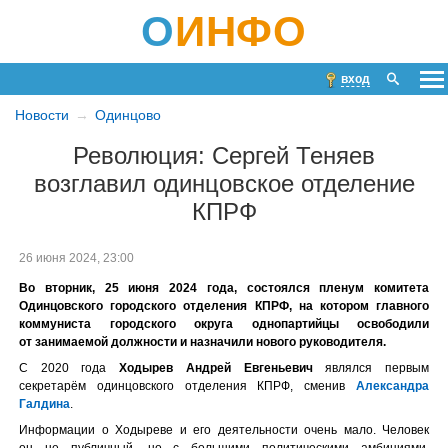
О
ИНФО
вход
Новости
Одинцово
Революция: Сергей Теняев
возглавил одинцовское отделение
КПРФ
26 июня 2024, 23:00
Во вторник, 25 июня 2024 года, состоялся пленум комитета
Одинцовского городского отделения КПРФ, на котором главного
коммуниста городского округа однопартийцы освободили
от занимаемой должности и назначили нового руководителя.
С 2020 года
Ходырев Андрей Евгеньевич
являлся первым
секретарём одинцовского отделения КПРФ, сменив
Александра
Галдина
.
Информации о Ходыреве и его деятельности очень мало. Человек
он не публичный, но с большими политическими амбициями.