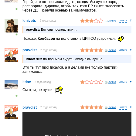
Герой, чем по тюрьмам сидеть, сходил бы лучше народ
распрорагандировал, чтобы тех, кого ЕР тянет голосовать
через ДЭГ, кинули осенью за коммунистов.
lenivets
2 года назад
лично
#
pravdist:
Вот они последствия…
Похоже,
Колбасов
на полставки в ЦИПСО устроился.
pravdist
2 года назад
лично
#
itdoc:
чем по тюрьмам сидеть, сходил бы лучше
Это ты тут проПисался, а я делами (не только партии)
занимаюсь.
itdoc
2 года назад
лично
#
Смотри, не пукни.
pravdist
2 года назад
лично
#