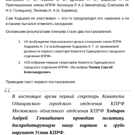
Приглашенные члены КПРФ: Кузнецов Р. А (г.Звенигород), Елисеева М.
Н (г. Голицына), Теняева Н. А (п. Барвиха).
Сам Ходырев не участвовал — кто-то предупредил его накануне и он
в панике пытался отменить заседание.
Основными результатами пленума стало два постановления:
«О возбуждение персонального дела в отношении члена КПРФ
Ходырева А. Г.и освобождении Ходырева А. Г. от занимаемой
должности первого секретаря Комитета Одинцовского городского
отделения КПРФ»
«Об избрании первым секретарём Комитета Одинцовского
городского отделения КПРФ». Им выбран
Теняев Сергей
Александрович.
Приводим текст первого постановления:
В настоящее время первый секретарь Комитета
Одинцовского городского отделения КПРФ
Московского областного отделения КПРФ
Ходырев
Андрей Геннадиевич проводит политику,
дискредитирующую нашу партию и грубо
нарушает Устав КПРФ
.