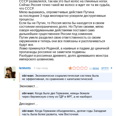
СССР развалился, так как это был колос на глиняных ногах.
Сейчас Россия точно такой же колосс и ждет ее та же судьба,
что СССР.
Мягко выражаясь, опрометчивые действия Путина
за последние 3 года многократно ускорили деструктивные
процессы.
Если бы не Путин, то Россия могла бы находится в своем
состоянии неограниченно долго. Но Путин своими, мягко
говоря необдуманными действиями поставил само
дальнейшее существеннее России под сомнение.
Путин умело разделил свою ответственность со своим
окружением и теперь они все повязаны и расплачиваться
будут все.
Ловко прикинулся Родиной, а наивные и падкие до циничной
пропаганды россияне не заметили подмены.
Разбудил в россиянах древнего, долго дремавшего монстра
имперского шовинизма.
lenivets
2 года назад
лично
#
obi-wan:
Экономически социалистическая система была
не эффективная, по сравнению с капиталистической.
Экономист…
obi-wan:
Когда было две Германии, немцы бежали
через берлинскую стену из ГДР в ФРГ, а не наоборот.
Диссидент…
obi-wan:
Когда Германии объединились, долгие годы Западная
часть была более развита, чем Восточная.