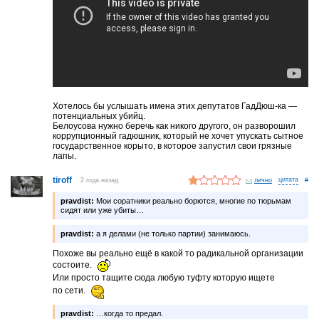
Хотелось бы услышать имена этих депутатов ГадДюш-ка —
потенциальных убийц.
Белоусова нужно беречь как никого другого, он разворошил
коррупционный гадюшник, который не хочет упускать сытное
государственное корыто, в которое запустил свои грязные
лапы.
tiroff
2 года назад
лично
#
pravdist:
Мои соратники реально борются, многие по тюрьмам
сидят или уже убиты…
pravdist:
а я делами (не только партии) занимаюсь.
Похоже вы реально ещё в какой то радикальной организации
состоите.
Или просто тащите сюда любую туфту которую ищете
по сети.
pravdist:
…когда то предал.