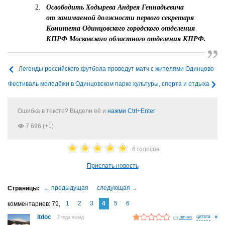
Освободить Ходырева Андрея Геннадьевича
от занимаемой должности первого секретаря
Комитета Одинцовского городского отделения
КПРФ Московского областного отделения КПРФ.
Легенды российского футбола проведут матч с жителями Одинцово
Фестиваль молодёжи в Одинцовском парке культуры, спорта и отдыха
Ошибка в тексте? Выдели её и
нажми Ctrl+Enter
7 696 (+1)
6 голосов
Прислать новость
1
2
3
4
5
6
комментариев
79
itdoc
2 года назад
лично
#