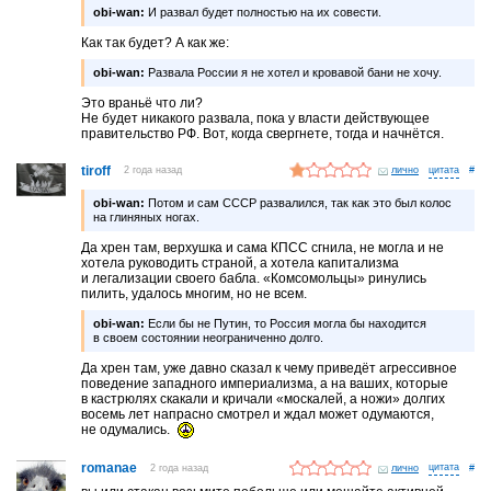
obi-wan:
И развал будет полностью на их совести.
Как так будет? А как же:
obi-wan:
Развала России я не хотел и кровавой бани не хочу.
Это враньё что ли?
Не будет никакого развала, пока у власти действующее
правительство РФ. Вот, когда свергнете, тогда и начнётся.
tiroff
2 года назад
лично
#
obi-wan:
Потом и сам СССР развалился, так как это был колос
на глиняных ногах.
Да хрен там, верхушка и сама КПСС сгнила, не могла и не
хотела руководить страной, а хотела капитализма
и легализации своего бабла. «Комсомольцы» ринулись
пилить, удалось многим, но не всем.
obi-wan:
Если бы не Путин, то Россия могла бы находится
в своем состоянии неограниченно долго.
Да хрен там, уже давно сказал к чему приведёт агрессивное
поведение западного империализма, а на ваших, которые
в кастрюлях скакали и кричали «москалей, а ножи» долгих
восемь лет напрасно смотрел и ждал может одумаются,
не одумались.
romanae
2 года назад
лично
#