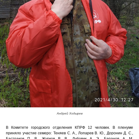
Андрей Ходырев
В Комитете городского отделения КПРФ 12 человек. В пленуме
приняло участие семеро: Теняев С. А., Лопарев В. Ю., Доронин Д. С.,
Бастраков П. В., Журков В. В., Дубовик А. Э., Баранов А. М.