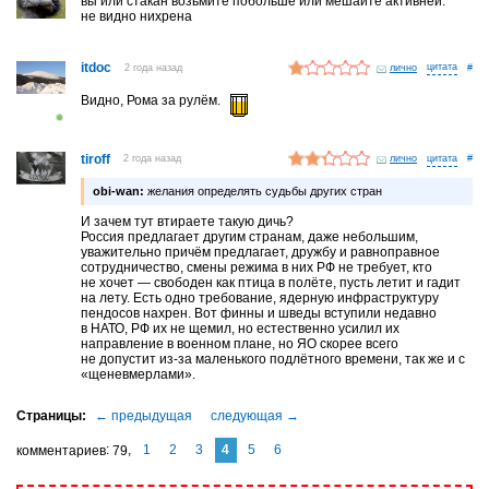
вы или стакан возьмите побольше или мешайте активней.
не видно нихрена
itdoc
2 года назад
лично
#
Видно, Рома за рулём.
tiroff
2 года назад
лично
#
obi-wan:
желания определять судьбы других стран
И зачем тут втираете такую дичь?
Россия предлагает другим странам, даже небольшим,
уважительно причём предлагает, дружбу и равноправное
сотрудничество, смены режима в них РФ не требует, кто
не хочет — свободен как птица в полёте, пусть летит и гадит
на лету. Есть одно требование, ядерную инфраструктуру
пендосов нахрен. Вот финны и шведы вступили недавно
в НАТО, РФ их не щемил, но естественно усилил их
направление в военном плане, но ЯО скорее всего
не допустит из-за маленького подлётного времени, так же и с
«щеневмерлами».
1
2
3
4
5
6
комментариев
79