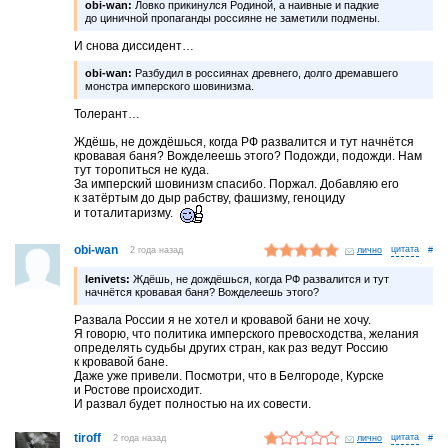
obi-wan:
Ловко прикинулся Родиной, а наивные и падкие
до циничной пропаганды россияне не заметили подмены.
И снова диссидент…
obi-wan:
Разбудил в россиянах древнего, долго дремавшего
монстра имперского шовинизма.
Толерант…
Ждёшь, не дождёшься, когда РФ развалится и тут начнётся
кровавая баня? Вожделеешь этого? Подожди, подожди. Нам
тут торопиться не куда.
За имперский шовинизм спасибо. Поржал. Добавляю его
к затёртым до дыр рабству, фашизму, геноциду
и тоталитаризму.
obi-wan
2 года назад
лично
#
lenivets:
Ждёшь, не дождёшься, когда РФ развалится и тут
начнётся кровавая баня? Вожделеешь этого?
Развала России я не хотел и кровавой бани не хочу.
Я говорю, что политика имперского превосходства, желания
определять судьбы других стран, как раз ведут Россию
к кровавой бане.
Даже уже привели. Посмотри, что в Белгороде, Курске
и Ростове происходит.
И развал будет полностью на их совести.
tiroff
2 года назад
лично
#