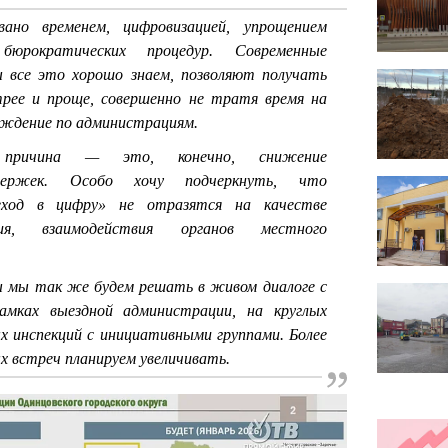
ано временем, цифровизацией, упрощением
бюрократических процедур. Современные
ы все это хорошо знаем, позволяют получать
трее и проще, совершенно не тратя время на
ождение по администрациям.
ричина — это, конечно, снижение
держек. Особо хочу подчеркнуть, что
еход в цифру» не отразятся на качестве
ния, взаимодействия органов местного
ы мы так же будем решать в живом диалоге с
мках выездной администрации, на круглых
ых инспекций с инициативными группами. Более
ых встреч планируем увеличивать.