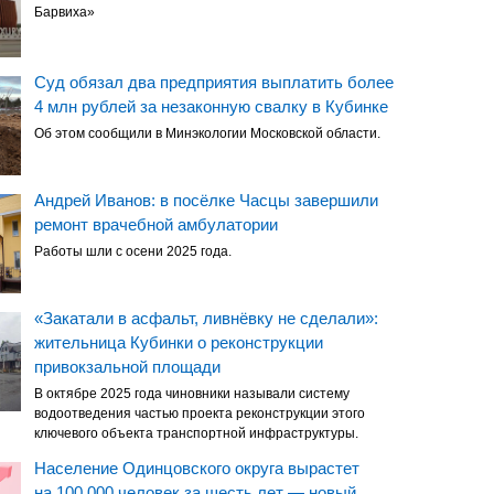
Барвиха»
Суд обязал два предприятия выплатить более
4 млн рублей за незаконную свалку в Кубинке
Об этом сообщили в Минэкологии Московской области.
Андрей Иванов: в посёлке Часцы завершили
ремонт врачебной амбулатории
Работы шли с осени 2025 года.
«Закатали в асфальт, ливнёвку не сделали»:
жительница Кубинки о реконструкции
привокзальной площади
В октябре 2025 года чиновники называли систему
водоотведения частью проекта реконструкции этого
ключевого объекта транспортной инфраструктуры.
Население Одинцовского округа вырастет
на 100 000 человек за шесть лет — новый