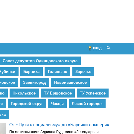
вход
Совет депутатов Одинцовского округа
Кубинки
Барвиха
Голицыно
Заречье
ковское
Звенигород
Новоивановское
во
Никольское
ТУ Ершовское
ТУ Успенское
ое
Городской округ
Часцы
Лесной городок
вка
От «Пути к социализму» до «Барвихи лакшери»
По мотивам книги Адриана Рудомино «Легендарная