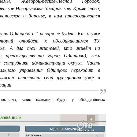
зёмы, Жаворонковское-Лесной Городок,
пенское-Назарьевское-Захаровское. Кроме того,
ановское и Заречье, к ним присоединяются
.
ения Одинцово с 1 января не будет. Как я уже
риторий отойдёт к объединившимся ТУ
ечье. А для тех жителей, кто живёт на
 преимущественно город Одинцово), весь
и сотрудники администрации округа. Часть
ального управления Одинцово переходит в
олжит исполнять свой функционал уже в
рации.
показала, какие названия будут у объединённых