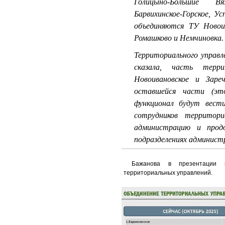
Голицыно-Большие Вя
Барвихинское-Горское, Ус
объединяются ТУ Новоив
Ромашково и Немчиновка
Территориального управл
сказала, часть тер
Новоивановское и Зар
оставшейся части (это
функционал будут вест
сотрудников территори
администрацию и прод
подразделениях админист
Бажанова в презентации 
территориальных управлений.