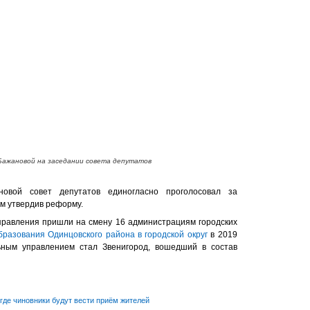
Бажановой на заседании совета депутатов
овой совет депутатов единогласно проголосовал за
м утвердив реформу.
равления пришли на смену 16 администрациям городских
бразования Одинцовского района в городской округ
в 2019
ьным управлением стал Звенигород, вошедший в состав
где чиновники будут вести приём жителей