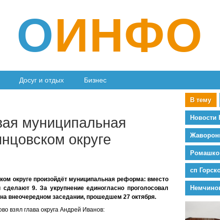
О
ИНФО
Досуг и отдых
Бизнес
В тему
Новости 
вая муниципальная
нцовском округе
Жаворон
Ромашко
сп Горск
ском округе произойдёт муниципальная реформа: вместо
Немчино
 сделают 9. За укрупнение единогласно проголосовал
на внеочередном заседании, прошедшем 27 октября.
во взял глава округа Андрей Иванов: