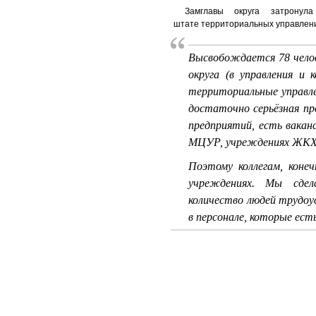
Замглавы округа затрону
штате территориальных управлений
Высвобождается 78 челов
округа (в управления и
территориальные управле
достаточно серьёзная пр
предприятий, есть вакан
МЦУР, учреждениях ЖКХ,
Поэтому коллегам, коне
учреждениях. Мы сдел
количество людей трудо
в персонале, которые есть