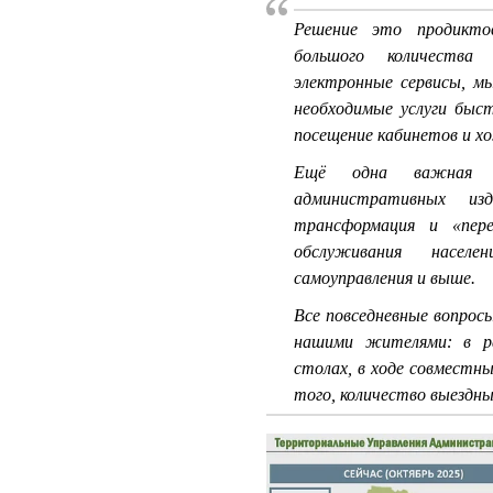
Решение это продиктов
большого количества 
электронные сервисы, м
необходимые услуги быс
посещение кабинетов и х
Ещё одна важная п
административных из
трансформация и «пер
обслуживания населе
самоуправления и выше.
Все повседневные вопрос
нашими жителями: в ра
столах, в ходе совместн
того, количество выездн