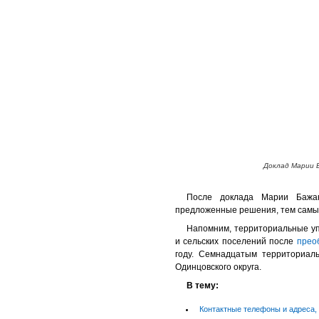
Доклад Марии 
После доклада Марии Бажан
предложенные решения, тем самы
Напомним, территориальные уп
и сельских поселений после
прео
году. Семнадцатым территориал
Одинцовского округа.
В тему:
Контактные телефоны и адреса, 