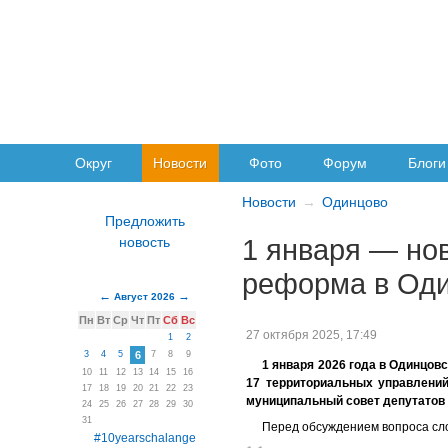
Округ
Новости
Фото
Форум
Блоги
Новости
Одинцово
1 января — но
реформа в Оди
Август 2026
Пн
Вт
Ср
Чт
Пт
Сб
Вс
27 октября 2025, 17:49
1
2
3
4
5
6
7
8
9
1 января 2026 года в Одинцов
10
11
12
13
14
15
16
17 территориальных управлений
17
18
19
20
21
22
23
муниципальный совет депутатов 
24
25
26
27
28
29
30
31
Перед обсуждением вопроса сло
#10yearschalange