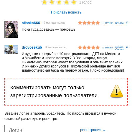
1 голос
Прислать новость
alionka666
9 месяцев назад
лично
#
Пока туда доедешь — помрёшь
drovosekub
9 месяцев назад
лично
#
И куда же теперь 9 из 10 пострадавших в ДТП на Минском
и Можайском шоссе повезут? В Звенигород, минуя
Никольскую, которая имеет все условия и опытных врачей?
И никаких других корпусов в Никольской больнице нет, вся
диагностическая база на первом этаже. Плохо исследовали!
Комментировать могут только
зарегистрированные пользователи
Введите логин и пароль, убедитесь, что пароль вводится в нужной
языковой раскладке и регистре.
регистрация →