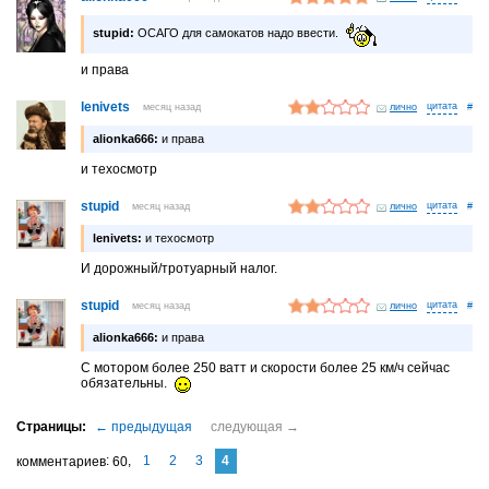
stupid:
ОСАГО для самокатов надо ввести.
и права
lenivets
месяц назад
лично
#
alionka666:
и права
и техосмотр
stupid
месяц назад
лично
#
lenivets:
и техосмотр
И дорожный/тротуарный налог.
stupid
месяц назад
лично
#
alionka666:
и права
С мотором более 250 ватт и скорости более 25 км/ч сейчас
обязательны.
1
2
3
4
комментариев
60