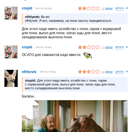
stupid
месяц назад
лично
#
nfhfynek:
Во-во
nfhfynek: Я вот, например, на пони захочу передвигаться.
Для этого надо иметь хозяйство с пони, гараж с кормушкой
для пони, выгул для пони, запас еды для пони, место
складирования выхлопа пони.
stupid
месяц назад
лично
#
ОСАГО для самокатов надо ввести.
nfhfynek
месяц назад
лично
#
stupid:
Для этого надо иметь хозяйство с пони, гараж
с кормушкой для пони, выгул для пони, запас еды для пони,
место складирования выхлопа пони.
Балкон.