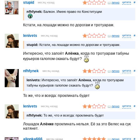
stupid
месяц назад
лично
#
nfhfynek:
Балкон. Имею право по Конституции
Кстати, на лошади можно по дорогам и тротуарам.
lenivets
месяц назад
лично
#
stupid:
Кстати, на лошади можно по дорогам и тротуарам.
Интересно, что запоёт
Алёнка
, когда по тротуарам табуны
курьеров галопом скакать будут?
nfhfynek
месяц назад
лично
#
lenivets:
Интересно, что запоёт
Алёнка
, когда по тротуарам
табуны курьеров галопом скакать будут?
То же, что и всегда: проклинать будет
lenivets
месяц назад
лично
#
nfhfynek:
То же, что и всегда: проклинать будет
Лошадок
Алёнке
проклинать нельзя. Её за это Велес на сук
натянет.
alionka666
месяц назад
лично
#