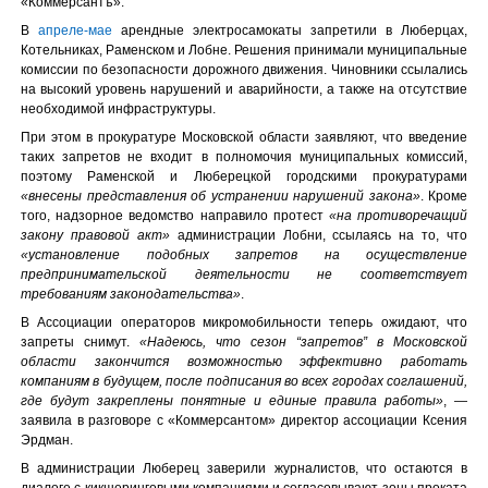
«Коммерсантъ».
В
апреле-мае
арендные электросамокаты запретили в Люберцах,
Котельниках, Раменском и Лобне. Решения принимали муниципальные
комиссии по безопасности дорожного движения. Чиновники ссылались
на высокий уровень нарушений и аварийности, а также на отсутствие
необходимой инфраструктуры.
При этом в прокуратуре Московской области заявляют, что введение
таких запретов не входит в полномочия муниципальных комиссий,
поэтому Раменской и Люберецкой городскими прокуратурами
«внесены представления об устранении нарушений закона»
. Кроме
того, надзорное ведомство направило протест
«на противоречащий
закону правовой акт»
администрации Лобни, ссылаясь на то, что
«установление подобных запретов на осуществление
предпринимательской деятельности не соответствует
требованиям законодательства»
.
В Ассоциации операторов микромобильности теперь ожидают, что
запреты снимут.
«Надеюсь, что сезон “запретов” в Московской
области закончится возможностью эффективно работать
компаниям в будущем, после подписания во всех городах соглашений,
где будут закреплены понятные и единые правила работы»
, —
заявила в разговоре с «Коммерсантом» директор ассоциации Ксения
Эрдман.
В администрации Люберец заверили журналистов, что остаются в
диалоге с кикшеринговыми компаниями и согласовывают зоны проката