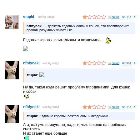
stupid
месяц назад
лично
#
nfhfynek:
… держать ездовых собак и кошек, это противоречит
правам разумных животных
Ездовые коровы, почтальоны. и академики…
nfhfynek
месяц назад
лично
#
stupid:
Ну да, такая езда решит проблему гиподинамии. Для кошек
и собак
nfhfynek
месяц назад
лично
#
stupid:
Ездовые коровы, почтальоны. и академики…
Ага, всё уже придумано, надо только ширше на проблемы
смотреть.
И их станет ещё больше