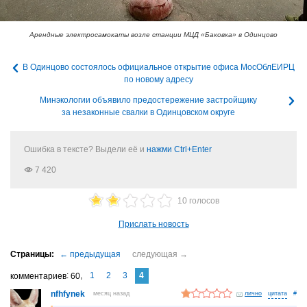
Арендные электросамокаты возле станции МЦД «Баковка» в Одинцово
В Одинцово состоялось официальное открытие офиса МосОблЕИРЦ
по новому адресу
Минэкологии объявило предостережение застройщику
за незаконные свалки в Одинцовском округе
Ошибка в тексте? Выдели её и
нажми Ctrl+Enter
7 420
10 голосов
Прислать новость
1
2
3
4
комментариев
60
nfhfynek
месяц назад
лично
#