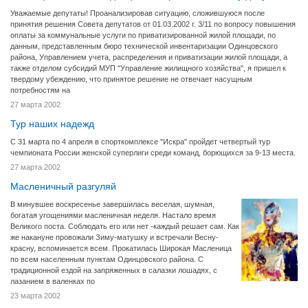
Уважаемые депутаты! Проанализировав ситуацию, сложившуюся после
принятия решения Совета депутатов от 01.03.2002 г. 3/11 по вопросу повышения
оплаты за коммунальные услуги по приватизированной жилой площади, по
данным, представленным бюро технической инвентаризации Одинцовского
района, Управлением учета, распределения и приватизации жилой площади, а
также отделом субсидий МУП "Управление жилищного хозяйства", я пришел к
твердому убеждению, что принятое решение не отвечает насущным
потребностям на
27 марта 2002
Тур наших надежд
С 31 марта по 4 апреля в спорткомплексе "Искра" пройдет четвертый тур
чемпионата России женской суперлиги среди команд, борющихся за 9-13 места.
27 марта 2002
Масленичный разгуляй
В минувшее воскресенье завершилась веселая, шумная,
богатая угощениями масленичная неделя. Настало время
Великого поста. Соблюдать его или нет -каждый решает сам. Как
же накануне провожали Зиму-матушку и встречали Весну-
красну, вспоминается всем. Прокатилась Широкая Масленица
по всем населенным пунктам Одинцовского района. С
традиционной ездой на запряженных в салазки лошадях, с
лазанием в валенках по
23 марта 2002