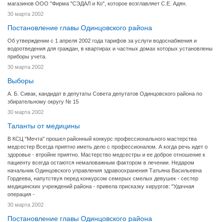
магазинов ООО "Фирма "СЭДАЛ и Ко", которое возглавляет С.Е. Адян.
30 марта 2002
Постановление главы Одинцовского района
Об утверждении с 1 апреля 2002 года тарифов за услуги водоснабжения и
водоотведения для граждан, в квартирах и частных домах которых установлены
приборы учета.
30 марта 2002
Выборы
А. Б. Сивак, кандидат в депутаты Совета депутатов Одинцовского района по
збирательному округу № 15
30 марта 2002
Таланты от медицины
В КСЦ "Мечта" прошел районный конкурс профессионального мастерства
медсестер Всегда приятно иметь дело с профессионалом. А когда речь идет о
здоровье - втройне приятно. Мастерство медсестры и ее доброе отношение к
пациенту всегда остаются немаловажным фактором в лечении. Недаром
начальник Одинцовского управления здравоохранения Татьяна Васильевна
Гордеева, напутствуя перед конкурсом семерых смелых девушек - сестер
медицинских учреждений района - привела присказку хирургов: "Удачная
операция -
30 марта 2002
Постановление главы Одинцовского района