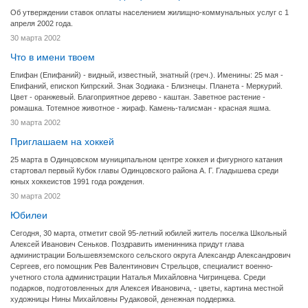
Об утверждении ставок оплаты населением жилищно-коммунальных услуг с 1
апреля 2002 года.
30 марта 2002
Что в имени твоем
Епифан (Епифаний) - видный, известный, знатный (греч.). Именины: 25 мая -
Епифаний, епископ Кипрский. Знак Зодиака - Близнецы. Планета - Меркурий.
Цвет - оранжевый. Благоприятное дерево - каштан. Заветное растение -
ромашка. Тотемное животное - жираф. Камень-талисман - красная яшма.
30 марта 2002
Приглашаем на хоккей
25 марта в Одинцовском муниципальном центре хоккея и фигурного катания
стартовал первый Кубок главы Одинцовского района А. Г. Гладышева среди
юных хоккеистов 1991 года рождения.
30 марта 2002
Юбилеи
Сегодня, 30 марта, отметит свой 95-летний юбилей житель поселка Школьный
Алексей Иванович Сеньков. Поздравить именинника придут глава
администрации Большевяземского сельского округа Александр Александрович
Сергеев, его помощник Рев Валентинович Стрельцов, специалист военно-
учетного стола администрации Наталья Михайловна Чигринцева. Среди
подарков, подготовленных для Алексея Ивановича, - цветы, картина местной
художницы Нины Михайловны Рудаковой, денежная поддержка.