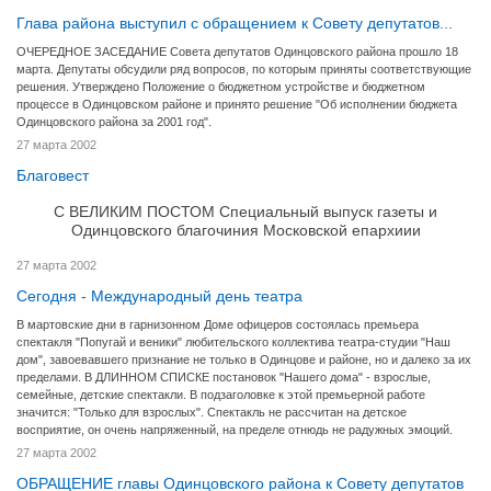
Глава района выступил с обращением к Совету депутатов...
ОЧЕРЕДНОЕ ЗАСЕДАНИЕ Совета депутатов Одинцовского района прошло 18
марта. Депутаты обсудили ряд вопросов, по которым приняты соответствующие
решения. Утверждено Положение о бюджетном устройстве и бюджетном
процессе в Одинцовском районе и принято решение "Об исполнении бюджета
Одинцовского района за 2001 год".
27 марта 2002
Благовест
С ВЕЛИКИМ ПОСТОМ Специальный выпуск газеты и
Одинцовского благочиния Московской епархиии
27 марта 2002
Сегодня - Международный день театра
В мартовские дни в гарнизонном Доме офицеров состоялась премьера
спектакля "Попугай и веники" любительского коллектива театра-студии "Наш
дом", завоевавшего признание не только в Одинцове и районе, но и далеко за их
пределами. В ДЛИННОМ СПИСКЕ постановок "Нашего дома" - взрослые,
семейные, детские спектакли. В подзаголовке к этой премьерной работе
значится: "Только для взрослых". Спектакль не рассчитан на детское
восприятие, он очень напряженный, на пределе отнюдь не радужных эмоций.
27 марта 2002
ОБРАЩЕНИЕ главы Одинцовского района к Совету депутатов