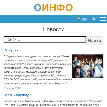
О
ИНФО
вход
Новости
Найти
Репортаж
В Одинцовском культурно-спортивном центре "Мечта"
состоялся финал районного конкурса "Одинцовская
красавица-2002". Смотр красавиц проходил в районе в
четвертый раз. Организаторами шоу выступили
комитет по делам молодежи, культуре и спорту
администрации Одинцовского района, КСЦ "Мечта",
СЭУ ОАО "Трансинжстрой", молодежная общественная
организация Одинцовского района "Наше будущее".
30 марта 2002
Все в "Людмилу"!
Завтра на улице Жукова, дом №41а открывается торговый комплекс "Людмила".
Это - один из самых крупных и современных супермаркетов, входящих в сеть