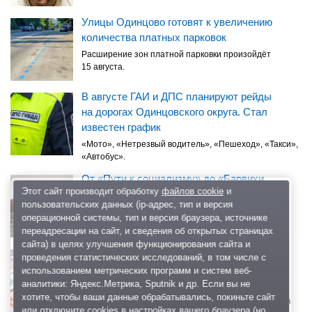
Улицы Одинцово готовят к увеличению
количества платных парковок
Расширение зон платной парковки произойдёт
15 августа.
В августе ГАИ и ДПС планируют рейды
на дорогах Одинцовского округа. Стал
известен график
«Мото», «Нетрезвый водитель», «Пешеход», «Такси»,
«Автобус».
От «Пути к социализму» до «Барвихи
Этот сайт производит обработку
файлов cookie
и
лакшери»
пользовательских данных (ip-адрес, тип и версия
По мотивам книги Адриана Рудомино «Легендарная
операционной системы, тип и версия браузера, источнике
Барвиха».
переадресации на сайт, и сведения об открытых страницах
сайта) в целях улучшения функционирования сайта и
Иванов: в Одинцовском округе средняя
проведения статистических исследований, в том числе с
зарплата учителей — 110 тысяч рублей,
использованием метрических программ и систем веб-
воспитателей — 75 тысяч
аналитики: Яндекс.Метрика, Sputnik и др. Если вы не
хотите, чтобы ваши данные обрабатывались, покиньте сайт
По словам чиновника, за пять лет средняя зарплата
или отключите cookies в настройках вашего браузера (но