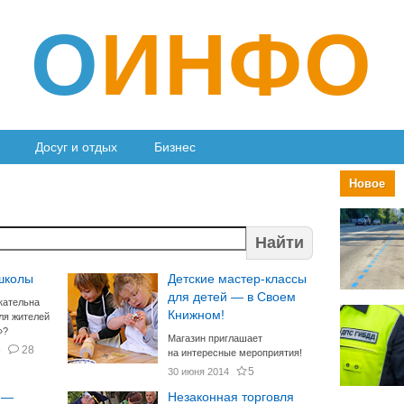
О
ИНФО
Досуг и отдых
Бизнес
Новое
Найти
школы
Детские мастер-классы
для детей — в Своем
кательна
Книжном!
ля жителей
»?
Магазин приглашает
5
28
на интересные мероприятия!
5
30 июня 2014
 —
Незаконная торговля