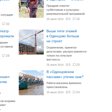
Праздник отметят
субботником и культурно-
развлекательной программой.
 ситуацию
.
5
16
26 июня 2014
5
33
театр
Выше пяти этажей
дорожали
в Одинцово больше
не строят
тарыми
составила
Ограничение, принятое
депутатами, распространяется
5
28
только на сельскую
местность.
5
20
26 июня 2014
В «Одинцовском
рошел
пассаже» утечка газа?
елке
Работа магазина временно
приостановлена.
5
24
25 июня 2014
ы
ули искрами
ребят
.