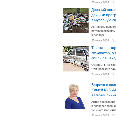
25 июня 2014
Древний некр
дачники прев
в мусорную св
Активисты привел
исторический пам
в порядок.
25 июня 2014
Тойота прота
экскаватор, в 
сбили пешехо
Обзор ДТП на дор
Одинцовского рай
24 июня 2014
Встреча с пси
Юлией КУЗЬ
в Своем Книж
Автор представит 
и проведет тренин
женского магнети
23 июня 2014