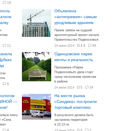
5
16
ополь
Объявлена
ратили
«антипремия» самым
алку
уродливым зданиям
и
Прием заявок на худший
ятник
архитектурный проект начало
Правительство Подмосковья.
5
11
4.8
49
24 июня 2014
ранила
Одинцовские парки:
Дубках
мечты и реальность
да
Программа «Парки
Подмосковья» дала старт
огах
сразу нескольким проектам
она.
в районе.
5
6
5
34
24 июня 2014
хологом
На месте рынка
МИНОЙ —
«Синдика» построили
ном!
торговый комплекс
новую книгу
В результате должна быть
г «Сила
застроена территория
зма».
в 22,13 га.
5
8
5
7
23 июня 2014