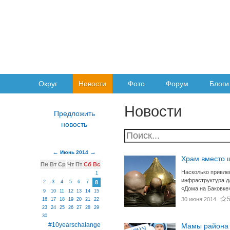
Округ
Новости
Фото
Форум
Блоги
Новости
Июнь 2014
Храм вместо 
Пн
Вт
Ср
Чт
Пт
Сб
Вс
Насколько привле
1
инфраструктура д
2
3
4
5
6
7
8
«Дома на Баковке
9
10
11
12
13
14
15
30 июня 2014
16
17
18
19
20
21
22
23
24
25
26
27
28
29
30
#10yearschalange
Мамы района