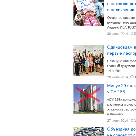
о нехватке де
и поликлиник
Открытое письмо
руководителю адм
Андрею ИВАНОВУ
30 июня 2014
Одинцовцам 
первые паспо
Накануне Дня Мо
главный документ
14 ребят.
28 июня 2014
Минус 20 эта
у СУ-155
«СУ-155» прислу
к жителям и снизи
этажность застро
в Лайково.
27 июня 2014
Объездная до
не спасет от 