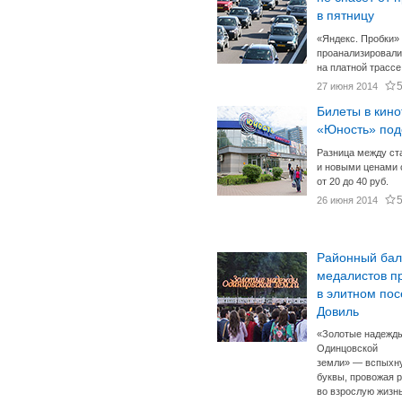
в пятницу
«Яндекс. Пробки»
проанализировали
на платной трассе
27 июня 2014
Билеты в кино
«Юность» по
Разница между с
и новыми ценами 
от 20 до 40 руб.
26 июня 2014
Районный бал
медалистов п
в элитном пос
Довиль
«Золотые надежд
Одинцовской
земли» — вспыхн
буквы, провожая 
во взрослую жизнь