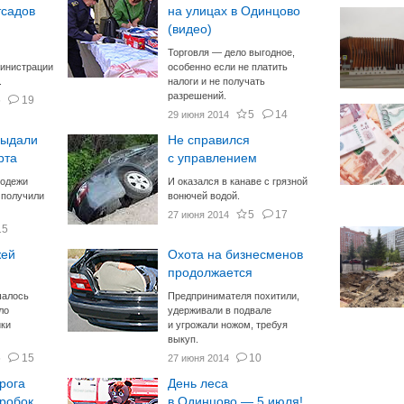
тсадов
на улицах в Одинцово
(видео)
Торговля — дело выгодное,
инистрации
особенно если не платить
.
налоги и не получать
разрешений.
5
19
5
14
29 июня 2014
выдали
Не справился
рта
с управлением
лодежи
И оказался в канаве с грязной
 получили
вонючей водой.
5
17
27 июня 2014
15
жей
Охота на бизнесменов
продолжается
шалось
Предпринимателя похитили,
ло
удерживали в подвале
йки
и угрожали ножом, требуя
выкуп.
5
15
10
27 июня 2014
рога
День леса
пробок
в Одинцово — 5 июля!