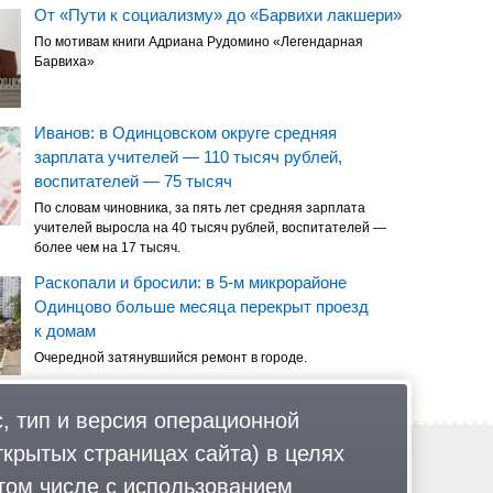
От «Пути к социализму» до «Барвихи лакшери»
По мотивам книги Адриана Рудомино «Легендарная
Барвиха»
Иванов: в Одинцовском округе средняя
зарплата учителей — 110 тысяч рублей,
воспитателей — 75 тысяч
По словам чиновника, за пять лет средняя зарплата
учителей выросла на 40 тысяч рублей, воспитателей —
более чем на 17 тысяч.
Раскопали и бросили: в 5-м микрорайоне
Одинцово больше месяца перекрыт проезд
к домам
Очередной затянувшийся ремонт в городе.
, тип и версия операционной
ткрытых страницах сайта) в целях
Обратная связь
Политика обработки персональных данных
том числе с использованием