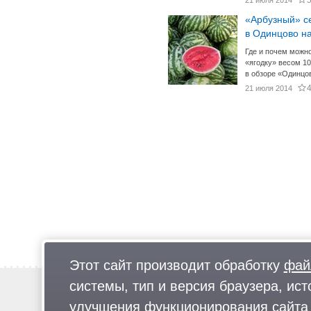
21 июля 2014
«Арбузный» с
в Одинцово н
Где и почем можно
«ягодку» весом 10
в обзоре «Одинц
4
21 июля 2014
Этот сайт производит обработку
фай
системы, тип и версия браузера, ист
Новости
Предложи новость
улучшения функционирования сайта 