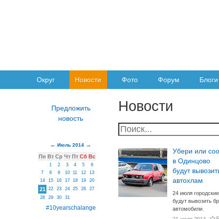
Округ
Новости
Фото
Форум
Блоги
Новости
Июль 2014
Убери или со
Пн
Вт
Ср
Чт
Пт
Сб
Вс
в Одинцово
1
2
3
4
5
6
будут вывозит
7
8
9
10
11
12
13
автохлам
14
15
16
17
18
19
20
21
22
23
24
25
26
27
24 июля городски
28
29
30
31
будут вывозить б
#10yearschalange
автомобили.