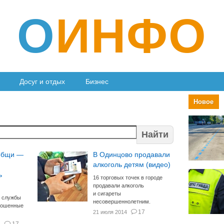
О
ИНФО
Досуг и отдых
Бизнес
Новое
Найти
общи —
В Одинцово продавали
алкоголь детям (видео)
ь
16 торговых точек в городе
продавали алкоголь
и сигареты
е службы
несовершеннолетним.
рошенные
17
21 июля 2014