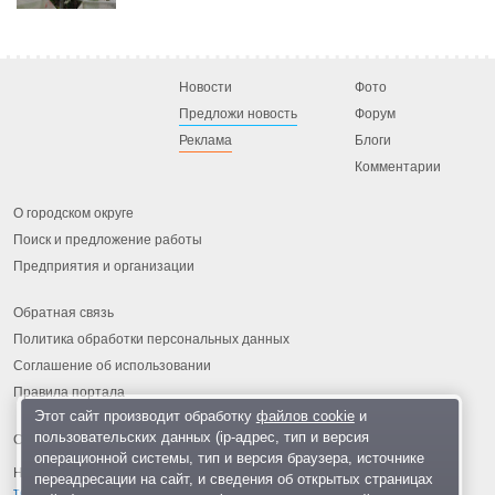
Новости
Фото
Предложи новость
Форум
Реклама
Блоги
Комментарии
О городском округе
Поиск и предложение работы
Предприятия и организации
Обратная связь
Политика обработки персональных данных
Соглашение об использовании
Правила портала
Этот сайт производит обработку
файлов cookie
и
пользовательских данных (ip-адрес, тип и версия
операционной системы, тип и версия браузера, источнике
На информационном ресурсе применяются
рекомендательные
переадресации на сайт, и сведения об открытых страницах
технологии
.