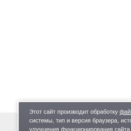
Этот сайт производит обработку
фай
системы, тип и версия браузера, ист
Новости
Предложи новость
улучшения функционирования сайта 