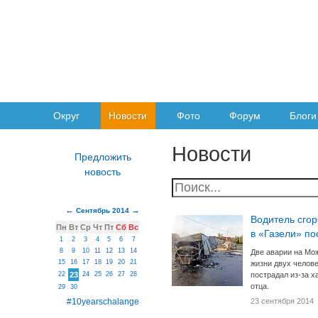
Округ
Новости
Фото
Форум
Блоги
Новости
Сентябрь 2014
Водитель сго
Пн
Вт
Ср
Чт
Пт
Сб
Вс
в «Газели» п
1
2
3
4
5
6
7
8
9
10
11
12
13
14
Две аварии на Мо
15
16
17
18
19
20
21
жизни двух челове
22
23
24
25
26
27
28
пострадал из-за х
отца.
29
30
#10yearschalange
23 сентября 2014