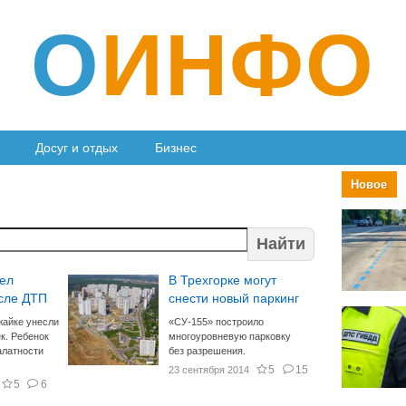
О
ИНФО
Досуг и отдых
Бизнес
Новое
Найти
рел
В Трехгорке могут
осле ДТП
снести новый паркинг
жайке унесли
«СУ-155» построило
к. Ребенок
многоуровневую парковку
алатности
без разрешения.
5
15
23 сентября 2014
5
6