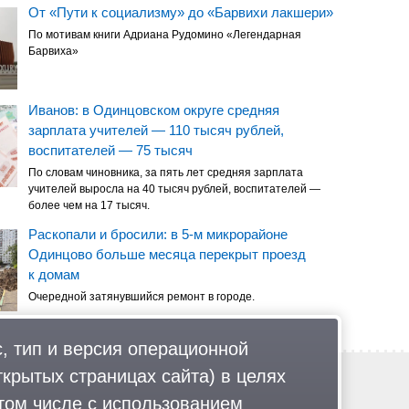
От «Пути к социализму» до «Барвихи лакшери»
По мотивам книги Адриана Рудомино «Легендарная
Барвиха»
Иванов: в Одинцовском округе средняя
зарплата учителей — 110 тысяч рублей,
воспитателей — 75 тысяч
По словам чиновника, за пять лет средняя зарплата
учителей выросла на 40 тысяч рублей, воспитателей —
более чем на 17 тысяч.
Раскопали и бросили: в 5-м микрорайоне
Одинцово больше месяца перекрыт проезд
к домам
Очередной затянувшийся ремонт в городе.
, тип и версия операционной
ткрытых страницах сайта) в целях
Обратная связь
Политика обработки персональных данных
том числе с использованием