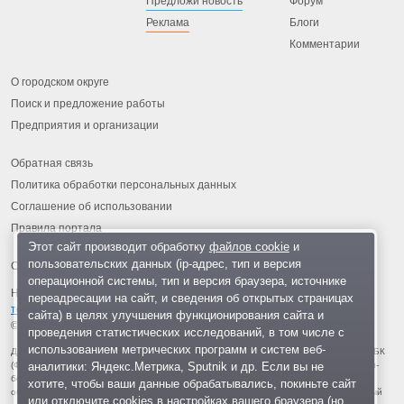
Предложи новость
Форум
Реклама
Блоги
Комментарии
О городском округе
Поиск и предложение работы
Предприятия и организации
Обратная связь
Политика обработки персональных данных
Соглашение об использовании
Правила портала
Этот сайт производит обработку
файлов cookie
и
пользовательских данных (ip-адрес, тип и версия
операционной системы, тип и версия браузера, источнике
На информационном ресурсе применяются
рекомендательные
переадресации на сайт, и сведения об открытых страницах
технологии
.
сайта) в целях улучшения функционирования сайта и
© 2013-2026 «ОИНФО»,
сделано в Одинцово
проведения статистических исследований, в том числе с
использованием метрических программ и систем веб-
Для читателей: В России признаны экстремистскими и запрещены организации ФБК
аналитики: Яндекс.Метрика, Sputnik и др. Если вы не
(Фонд борьбы с коррупцией, признан иноагентом), Штабы Навального, «Национал-
большевистская партия», «Свидетели Иеговы», «Армия воли народа», «Русский
хотите, чтобы ваши данные обрабатывались, покиньте сайт
общенациональный союз», «Движение против нелегальной иммиграции», «Правый
или отключите cookies в настройках вашего браузера (но