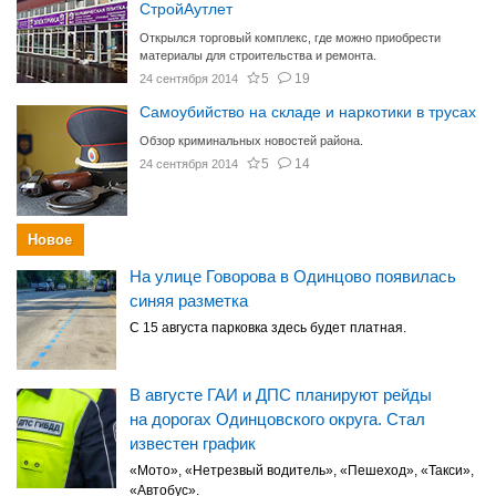
СтройАутлет
Открылся торговый комплекс, где можно приобрести
материалы для строительства и ремонта.
5
19
24 сентября 2014
Самоубийство на складе и наркотики в трусах
Обзор криминальных новостей района.
5
14
24 сентября 2014
Новое
На улице Говорова в Одинцово появилась
синяя разметка
С 15 августа парковка здесь будет платная.
В августе ГАИ и ДПС планируют рейды
на дорогах Одинцовского округа. Стал
известен график
«Мото», «Нетрезвый водитель», «Пешеход», «Такси»,
«Автобус».