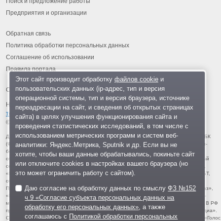
Поиск и предложение работы
Предприятия и организации
Обратная связь
Политика обработки персональных данных
Соглашение об использовании
Правила портала
Этот сайт производит обработку
файлов cookie
и
пользовательских данных (ip-адрес, тип и версия
операционной системы, тип и версия браузера, источнике
На информационном ресурсе применяются
рекомендательные
переадресации на сайт, и сведения об открытых страницах
технологии
.
сайта) в целях улучшения функционирования сайта и
© 2013-2026 «ОИНФО»,
сделано в Одинцово
проведения статистических исследований, в том числе с
использованием метрических программ и систем веб-
Для читателей: В России признаны экстремистскими и запрещены организации ФБК
аналитики: Яндекс.Метрика, Sputnik и др. Если вы не
(Фонд борьбы с коррупцией, признан иноагентом), Штабы Навального, «Национал-
большевистская партия», «Свидетели Иеговы», «Армия воли народа», «Русский
хотите, чтобы ваши данные обрабатывались, покиньте сайт
общенациональный союз», «Движение против нелегальной иммиграции», «Правый
или отключите cookies в настройках вашего браузера (но
сектор», УНА-УНСО, УПА, «Тризуб им. Степана Бандеры», «Мизантропик дивижн»,
это может ограничить работу с сайтом).
«Меджлис крымскотатарского народа», движение «Артподготовка», движение ЛГБТ,
общероссийская политическая партия «Воля», АУЕ, батальоны «Азов» и «Айдар».
Даю согласие на обработку данных по смыслу
ФЗ №152
Признаны террористическими и запрещены: «Движение Талибан», «Имарат Кавказ»,
«Исламское государство» (ИГ, ИГИЛ), Джебхад-ан-Нусра, «АУМ Синрике», «Братья-
ч.9 «Согласие субъекта персональных данных на
мусульмане», «Аль-Каида в странах исламского Магриба», «Сеть», «Колумбайн». В РФ
обработку его персональных данных»
, а также
признана нежелательной деятельность «Открытой России», издания «Проект Медиа».
соглашаюсь с
Политикой обработки персональных
СМИ-иноагентами признаны: телеканал «Дождь», «Медуза», «Важные истории», «Голос