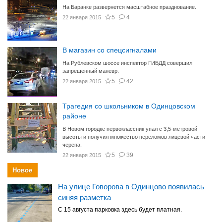
На Баранке развернется масштабное празднование.
5
4
22 января 2015
В магазин со спецсигналами
На Рублевском шоссе инспектор ГИБДД совершил
запрещенный маневр.
5
42
22 января 2015
Трагедия со школьником в Одинцовском
районе
В Новом городке первоклассник упал с 3,5-метровой
высоты и получил множество переломов лицевой части
черепа.
5
39
22 января 2015
Новое
На улице Говорова в Одинцово появилась
синяя разметка
С 15 августа парковка здесь будет платная.