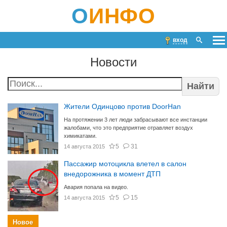
О
ИНФО
вход
Новости
Найти
Жители Одинцово против DoоrHan
На протяжении 3 лет люди забрасывают все инстанции
жалобами, что это предприятие отравляет воздух
химикатами.
5
31
14 августа 2015
Пассажир мотоцикла влетел в салон
внедорожника в момент ДТП
Авария попала на видео.
5
15
14 августа 2015
Новое