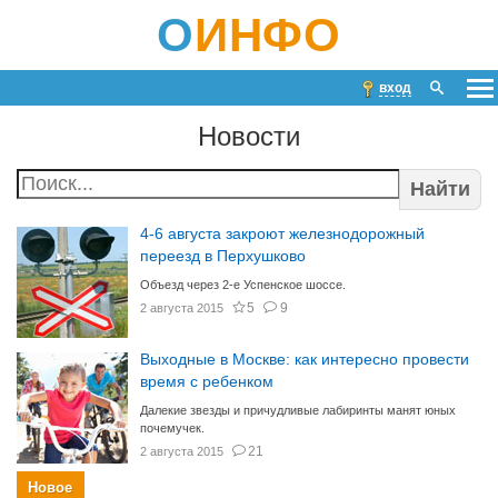
О
ИНФО
вход
Новости
Найти
4-6 августа закроют железнодорожный
переезд в Перхушково
Объезд через 2-е Успенское шоссе.
5
9
2 августа 2015
Выходные в Москве: как интересно провести
время с ребенком
Далекие звезды и причудливые лабиринты манят юных
почемучек.
21
2 августа 2015
Новое