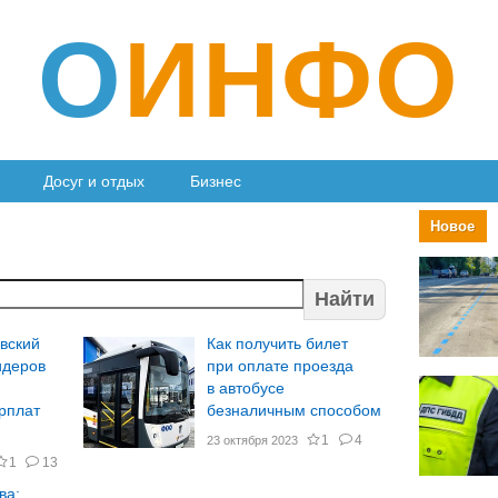
О
ИНФО
Досуг и отдых
Бизнес
Новое
Найти
вский
Как получить билет
идеров
при оплате проезда
в автобусе
рплат
безналичным способом
1
4
23 октября 2023
1
13
ва: