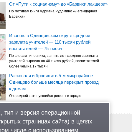
От «Пути к социализму» до «Барвихи лакшери»
По мотивам книги Адриана Рудомино «Легендарная
Барвиха»
Иванов: в Одинцовском округе средняя
зарплата учителей — 110 тысяч рублей,
воспитателей — 75 тысяч
По словам чиновника, за пять лет средняя зарплата
учителей выросла на 40 тысяч рублей, воспитателей —
более чем на 17 тысяч.
Раскопали и бросили: в 5-м микрорайоне
Одинцово больше месяца перекрыт проезд
к домам
Очередной затянувшийся ремонт в городе.
, тип и версия операционной
ткрытых страницах сайта) в целях
Обратная связь
Политика обработки персональных данных
том числе с использованием