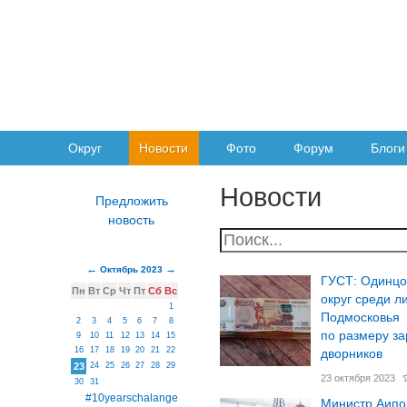
Округ
Новости
Фото
Форум
Блоги
Новости
Октябрь 2023
ГУСТ: Одинцо
Пн
Вт
Ср
Чт
Пт
Сб
Вс
округ среди л
1
Подмосковья
2
3
4
5
6
7
8
по размеру за
9
10
11
12
13
14
15
16
17
18
19
20
21
22
дворников
23
24
25
26
27
28
29
23 октября 2023
30
31
#10yearschalange
Министр Аипо