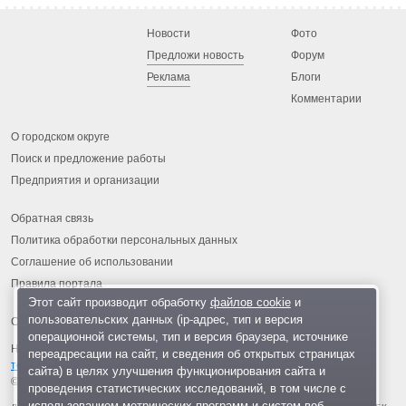
Новости
Фото
Предложи новость
Форум
Реклама
Блоги
Комментарии
О городском округе
Поиск и предложение работы
Предприятия и организации
Обратная связь
Политика обработки персональных данных
Соглашение об использовании
Правила портала
Этот сайт производит обработку
файлов cookie
и
пользовательских данных (ip-адрес, тип и версия
операционной системы, тип и версия браузера, источнике
На информационном ресурсе применяются
рекомендательные
переадресации на сайт, и сведения об открытых страницах
технологии
.
сайта) в целях улучшения функционирования сайта и
© 2013-2026 «ОИНФО»,
сделано в Одинцово
проведения статистических исследований, в том числе с
использованием метрических программ и систем веб-